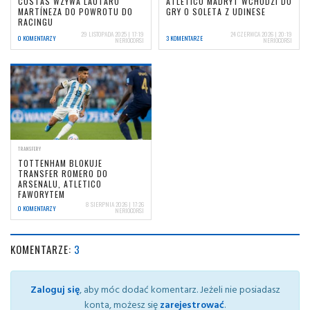
COSTAS WZYWA LAUTARO
ATLETICO MADRYT WCHODZI DO
MARTÍNEZA DO POWROTU DO
GRY O SOLETA Z UDINESE
RACINGU
29 LISTOPADA 2025 | 17:19
24 CZERWCA 2026 | 20:19
0 KOMENTARZY
3 KOMENTARZE
NERIOCORSI
NERIOCORSI
TRANSFERY
TOTTENHAM BLOKUJE
TRANSFER ROMERO DO
ARSENALU, ATLETICO
FAWORYTEM
8 SIERPNIA 2026 | 17:26
0 KOMENTARZY
NERIOCORSI
KOMENTARZE:
3
Zaloguj się
, aby móc dodać komentarz. Jeżeli nie posiadasz
konta, możesz się
zarejestrować
.