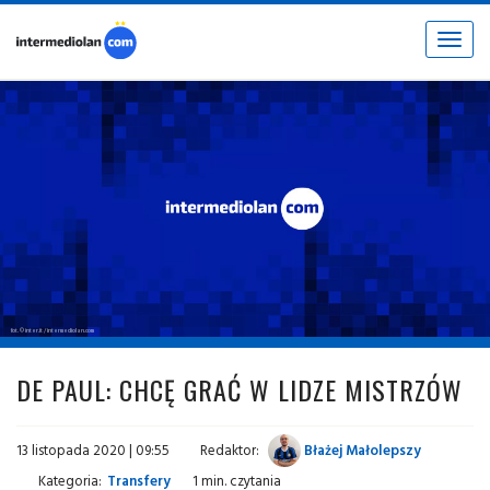
Toggle
navigat
fot. © inter.it / intermediolan.com
DE PAUL: CHCĘ GRAĆ W LIDZE MISTRZÓW
13 listopada 2020 | 09:55
Redaktor:
Błażej Małolepszy
Kategoria:
Transfery
1 min. czytania