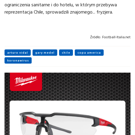
ograniczenia sanitarne i do hotelu, w którym przebywa
reprezentacja Chile, sprowadzili znajomego... fryzjera.
Źródło:
Football-Italia.net
arturo vidal
gary medel
chile
copa america
koronawirus