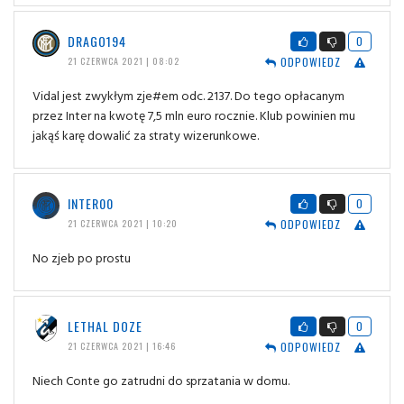
DRAGO194
0
ODPOWIEDZ
21 CZERWCA 2021 | 08:02
Vidal jest zwykłym zje#em odc. 2137. Do tego opłacanym
przez Inter na kwotę 7,5 mln euro rocznie. Klub powinien mu
jakąś karę dowalić za straty wizerunkowe.
INTER00
0
ODPOWIEDZ
21 CZERWCA 2021 | 10:20
No zjeb po prostu
LETHAL DOZE
0
ODPOWIEDZ
21 CZERWCA 2021 | 16:46
Niech Conte go zatrudni do sprzatania w domu.