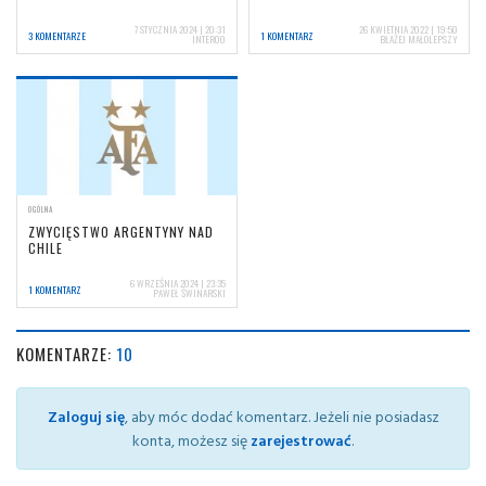
7 STYCZNIA 2024 | 20:31
26 KWIETNIA 2022 | 19:50
3 KOMENTARZE
1 KOMENTARZ
INTER00
BŁAŻEJ MAŁOLEPSZY
OGÓLNA
ZWYCIĘSTWO ARGENTYNY NAD
CHILE
6 WRZEŚNIA 2024 | 23:35
1 KOMENTARZ
PAWEŁ ŚWINARSKI
KOMENTARZE:
10
Zaloguj się
, aby móc dodać komentarz. Jeżeli nie posiadasz
konta, możesz się
zarejestrować
.