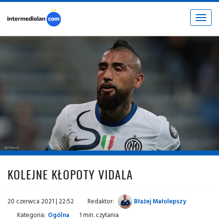
Toggle
navigat
fot. © inter.it
KOLEJNE KŁOPOTY VIDALA
20 czerwca 2021 | 22:52
Redaktor:
Błażej Małolepszy
Kategoria:
Ogólna
1 min. czytania