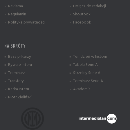
» Reklama
» Dołącz do redakcji
» Regulamin
» Shoutbox
» Polityka prywatności
» Facebook
NA SKRÓTY
» Baza piłkarzy
» Ten dzień w historii
» Rywale Interu
» Tabela Serie A
» Terminarz
» Strzelcy Serie A
» Transfery
» Terminarz Serie A
» Kadra Interu
» Akademia
» Piotr Zieliński