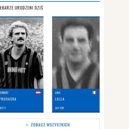
IŁKARZE URODZENI DZIŚ
HERBERT
LINO
PROHASKA
LOLLA
AT: 71
LAT: 128
ZOBACZ WSZYSTKICH