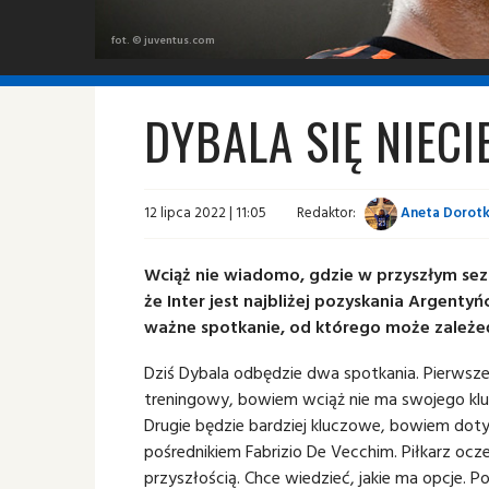
fot. © juventus.com
DYBALA SIĘ NIECI
12 lipca 2022 | 11:05
Redaktor:
Aneta Dorotk
Wciąż nie wiadomo, gdzie w przyszłym sez
że Inter jest najbliżej pozyskania Argentyń
ważne spotkanie, od którego może zależe
Dziś Dybala odbędzie dwa spotkania. Pierwsze
treningowy, bowiem wciąż nie ma swojego klu
Drugie będzie bardziej kluczowe, bowiem d
pośrednikiem Fabrizio De Vecchim. Piłkarz ocz
przyszłością. Chce wiedzieć, jakie ma opcje.