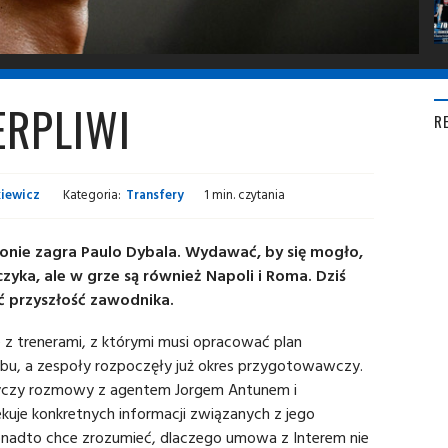
ERPLIWI
R
iewicz
Kategoria:
Transfery
1 min. czytania
onie zagra Paulo Dybala. Wydawać, by się mogło,
czyka, ale w grze są również Napoli i Roma. Dziś
ć przyszłość zawodnika.
 z trenerami, z którymi musi opracować plan
bu, a zespoły rozpoczęły już okres przygotowawczy.
otyczy rozmowy z agentem
Jorgem Antunem i
ekuje konkretnych informacji związanych z jego
 Ponadto chce zrozumieć, dlaczego umowa z Interem nie