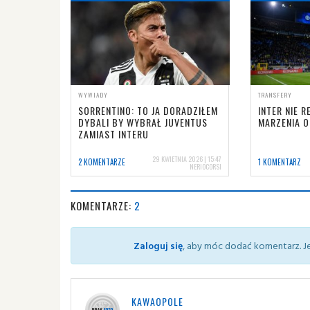
WYWIADY
TRANSFERY
SORRENTINO: TO JA DORADZIŁEM
INTER NIE R
DYBALI BY WYBRAŁ JUVENTUS
MARZENIA O
ZAMIAST INTERU
29 KWIETNIA 2026 | 15:47
2 KOMENTARZE
1 KOMENTARZ
NERIOCORSI
KOMENTARZE:
2
Zaloguj się
, aby móc dodać komentarz. Je
KAWAOPOLE