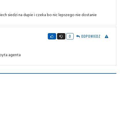
iech siedzi na dupie i czeka bo nic lepszego nie dostanie
0
ODPOWIEDZ
 pyta agenta