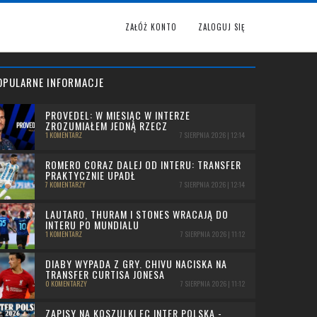
ZAŁÓŻ KONTO
ZALOGUJ SIĘ
OPULARNE INFORMACJE
PROVEDEL: W MIESIĄC W INTERZE
ZROZUMIAŁEM JEDNĄ RZECZ
1 KOMENTARZ
7 SIERPNIA 2026 | 12:14
ROMERO CORAZ DALEJ OD INTERU: TRANSFER
PRAKTYCZNIE UPADŁ
7 KOMENTARZY
7 SIERPNIA 2026 | 12:14
LAUTARO, THURAM I STONES WRACAJĄ DO
INTERU PO MUNDIALU
1 KOMENTARZ
7 SIERPNIA 2026 | 11:12
DIABY WYPADA Z GRY. CHIVU NACISKA NA
TRANSFER CURTISA JONESA
0 KOMENTARZY
7 SIERPNIA 2026 | 11:12
ZAPISY NA KOSZULKI FC INTER POLSKA -