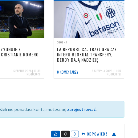
OGÓLNA
EZYGNUJE Z
LA REPUBBLICA: TRZEJ GRACZE
 CRISTIANIE ROMERO
INTERU BLOKUJĄ TRANSFERY,
DERBY DAJĄ NADZIEJĘ
1 SIERPNIA 2026 | 10:39
6 SIERPNIA 2026 | 11:05
0 KOMENTARZY
NERIOCORSI
NERIOCORSI
żeli nie posiadasz konta, możesz się
zarejestrować
.
0
ODPOWIEDZ