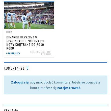
OGÓLNA
DIMARCO BŁYSZCZY W
SPARINGACH I ZMIERZA PO
NOWY KONTRAKT DO 2030
ROKU
6 SIERPNIA 2026 | 11:04
0 KOMENTARZY
NERIOCORSI
KOMENTARZE:
0
Zaloguj się
, aby móc dodać komentarz. Jeżeli nie posiadasz
konta, możesz się
zarejestrować
.
REKLAMA