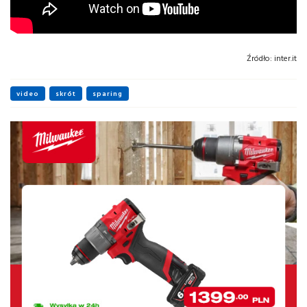
Źródło:
inter.it
video
skrót
sparing