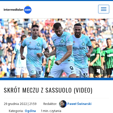
Toggle
navigat
fot. © inter.it
SKRÓT MECZU Z SASSUOLO (VIDEO)
29 grudnia 2022 | 21:59
Redaktor:
Paweł Świnarski
Kategoria:
Ogólna
1 min. czytania