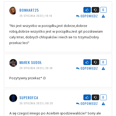
BONHART25
0
ODPOWIEDZ
29 STYCZNIA 2023 | 19:14
"No jest wszystko w porządku,jest dobrze,dobrze
robią,dobrze wszystko jest w porządku.Jest git pozdrawiam
cały Inter, dobrych chłopaków i niech sie to trzyma.Dobry
przekaz leci"
MAREK SUDOŁ
0
ODPOWIEDZ
29 STYCZNIA 2023 | 20:34
Pozytywny przekaz* :D
SUPEROFCA
0
ODPOWIEDZ
30 STYCZNIA 2023 | 08:29
A się czegoś innego po Acerbim spodziewaliście? Sorry ale