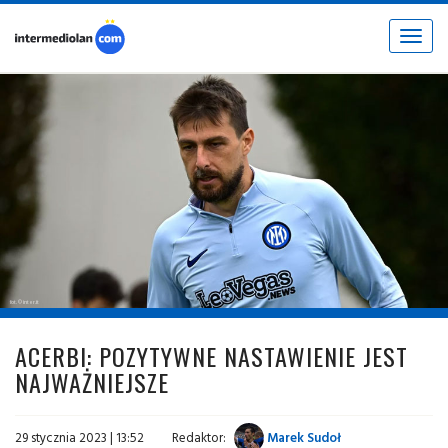
Toggle
navigat
fot. © inter.it
ACERBI: POZYTYWNE NASTAWIENIE JEST
NAJWAŻNIEJSZE
29 stycznia 2023 | 13:52
Redaktor:
Marek Sudoł