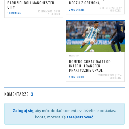
BARDZIEJ BOLI MANCHESTER
MECZU Z CREMONĄ
CITY
6 LUTEGO 2026 | 09:52
2 KOMENTARZE
NERIOCORSI
10 LIPCA 2026 | 08:51
1 KOMENTARZ
NERIOCORSI
TRANSFERY
ROMERO CORAZ DALEJ OD
INTERU: TRANSFER
PRAKTYCZNIE UPADŁ
7 SIERPNIA 2026 | 12:14
4 KOMENTARZE
NERIOCORSI
KOMENTARZE:
3
Zaloguj się
, aby móc dodać komentarz. Jeżeli nie posiadasz
konta, możesz się
zarejestrować
.