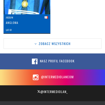
JOCELYN
ANGLOMA
LAT: 61
ZOBACZ WSZYSTKICH
NASZ PROFIL FACEBOOK
@INTERMEDIOLANCOM
@INTERMEDIOLAN_