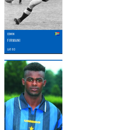
EDWIN
FIRMANI
LAT: 93