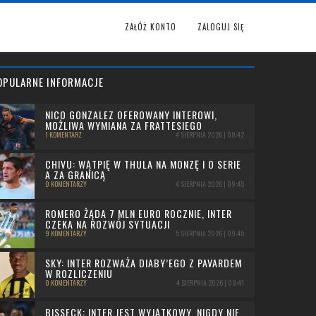
ZAŁÓŻ KONTO
ZALOGUJ SIĘ
OPULARNE INFORMACJE
NICO GONZALEZ OFEROWANY INTEROWI,
MOŻLIWA WYMIANA ZA FRATTESIEGO
1 KOMENTARZ
4 SIERPNIA 2026 | 09:42
CHIVU: WĄTPIĘ W THULA NA MONZĘ I O SERIE
A ZA GRANICĄ
0 KOMENTARZY
4 SIERPNIA 2026 | 09:45
ROMERO ŻĄDA 7 MLN EURO ROCZNIE, INTER
CZEKA NA ROZWÓJ SYTUACJI
9 KOMENTARZY
5 SIERPNIA 2026 | 09:45
SKY: INTER ROZWAŻA DIABY’EGO Z PAVARDEM
W ROZLICZENIU
0 KOMENTARZY
4 SIERPNIA 2026 | 09:41
BISSECK: INTER JEST WYJĄTKOWY, NIGDY NIE