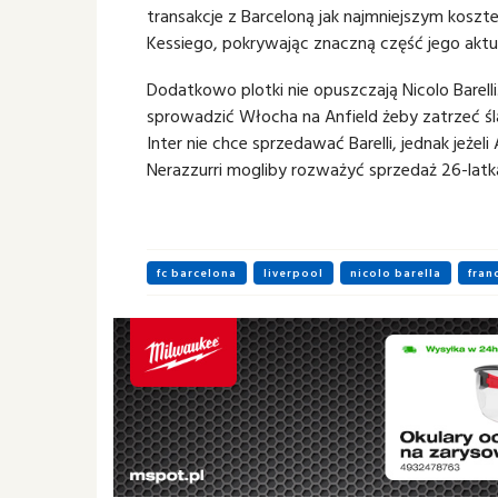
transakcje z Barceloną jak najmniejszym kosz
Kessiego, pokrywając znaczną część jego akt
Dodatkowo plotki nie opuszczają Nicolo Barell
sprowadzić Włocha na Anfield żeby zatrzeć śl
Inter nie chce sprzedawać Barelli, jednak jeże
Nerazzurri mogliby rozważyć sprzedaż 26-latk
fc barcelona
liverpool
nicolo barella
fran