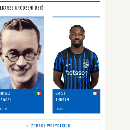
IŁKARZE URODZENI DZIŚ
ANNIBALE
MARCUS
FROSSI
THURAM
AT: 115
LAT: 29
ZOBACZ WSZYSTKICH