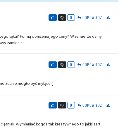
0
ODPOWIEDZ
ego sęka? Formą obniżenia jego ceny? W sensie, że damy
owy zamienił.
0
ODPOWIEDZ
nie zdanie mogło być mylące :)
0
ODPOWIEDZ
eciętniak. Wymieniać kogoś tak kreatywnego to jakiś zart