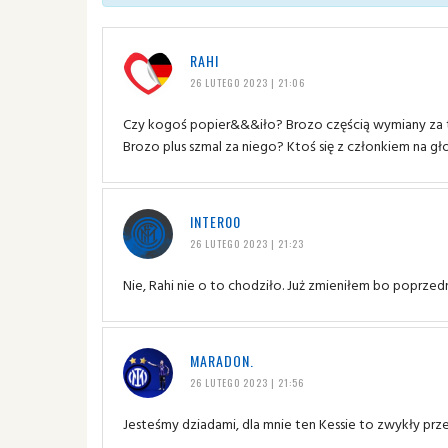
RAHI
26 LUTEGO 2023 | 21:06
Czy kogoś popier&&&iło? Brozo częścią wymiany za t
Brozo plus szmal za niego? Ktoś się z członkiem na gł
INTER00
26 LUTEGO 2023 | 21:23
Nie, Rahi nie o to chodziło. Już zmieniłem bo poprzed
MARADON.
26 LUTEGO 2023 | 21:56
Jesteśmy dziadami, dla mnie ten Kessie to zwykły prz