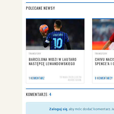
POLECANE NEWSY
TRANSFERY
TRANSFERY
BARCELONA WIDZI W LAUTARO
CHIVU NACI
NASTĘPCĘ LEWANDOWSKIEGO
SPENCE’A I
19 MAJA 2026 | 09:56
1 KOMENTARZ
0 KOMENTARZY
MAREK SUDOŁ
KOMENTARZE:
4
Zaloguj się
, aby móc dodać komentarz. Je