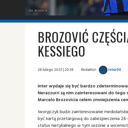
fot. © inter.it
BROZOVIĆ CZĘŚCI
KESSIEGO
26 lutego 2023 | 20:39
Redaktor:
inter00
Inter wydaje się być bardzo zdeterminowa
Nerazzurri są nim zainteresowani do tego s
Marcelo Brozovicia celem zmniejszenia ce
Iworyjczyk budzi zainteresowanie mediolańskie
być kartą przetargową do zabezpieczenia 26-la
status nietykalnego w tym sezonie a wicemis