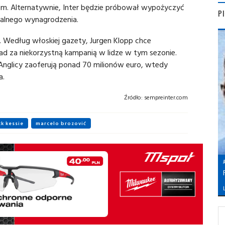
tem. Alternatywnie, Inter będzie próbował wypożyczyć
P
ualnego wynagrodzenia.
i. Według włoskiej gazety, Jurgen Klopp chce
ad za niekorzystną kampanią w lidze w tym sezonie.
li Anglicy zaoferują ponad 70 milionów euro, wtedy
a.
Źródło:
sempreinter.com
ck kessie
marcelo brozović
L