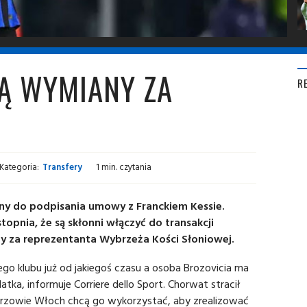
Ą WYMIANY ZA
R
Kategoria:
Transfery
1 min. czytania
ny do podpisania umowy z Franckiem Kessie.
topnia, że są skłonni włączyć do transakcji
ny za reprezentanta Wybrzeża Kości Słoniowej.
go klubu już od jakiegoś czasu a osoba Brozovicia ma
tka, informuje Corriere dello Sport. Chorwat stracił
trzowie Włoch chcą go wykorzystać, aby zrealizować