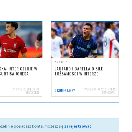
WYWIADY
SKA: INTER CELUJE W
LAUTARO I BARELLA O SILE
 CURTISA JONESA
TOŻSAMOŚCI W INTERZE
21 LIPCA 2026 | 09:39
7 PAŹDZIERNIKA 2025 | 21:42
0 KOMENTARZY
NERIOCORSI
NERIOCORSI
żeli nie posiadasz konta, możesz się
zarejestrować
.