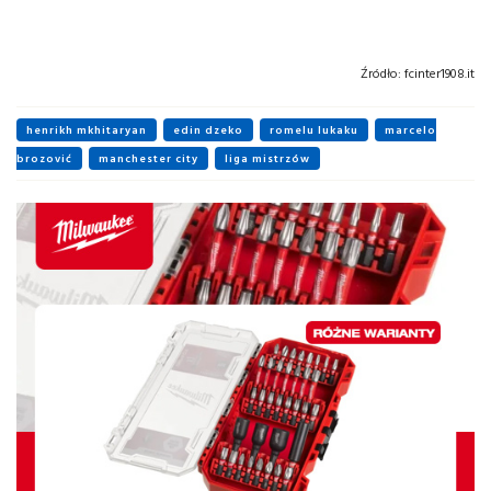
Źródło:
fcinter1908.it
henrikh mkhitaryan
edin dzeko
romelu lukaku
marcelo
brozović
manchester city
liga mistrzów