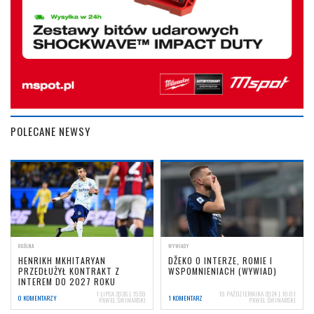
POLECANE NEWSY
OGÓLNA
WYWIADY
HENRIKH MKHITARYAN
DŽEKO O INTERZE, ROMIE I
PRZEDŁUŻYŁ KONTRAKT Z
WSPOMNIENIACH (WYWIAD)
INTEREM DO 2027 ROKU
1 LIPCA 2026 | 15:59
19 PAŹDZIERNIKA 2024 | 10:01
0 KOMENTARZY
1 KOMENTARZ
PAWEŁ ŚWINARSKI
PAWEŁ ŚWINARSKI