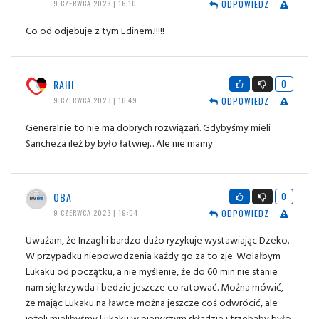
ODPOWIEDZ
9 CZERWCA 2023 | 16:10
Co od odjebuje z tym Edinem.!!!!!
RAHI
0
ODPOWIEDZ
9 CZERWCA 2023 | 16:49
Generalnie to nie ma dobrych rozwiązań. Gdybyśmy mieli
Sancheza ileż by było łatwiej... Ale nie mamy
OBA
0
ODPOWIEDZ
9 CZERWCA 2023 | 19:04
Uważam, że Inzaghi bardzo dużo ryzykuje wystawiając Dzeko.
W przypadku niepowodzenia każdy go za to zje. Wolałbym
Lukaku od początku, a nie myślenie, że do 60 min nie stanie
nam się krzywda i bedzie jeszcze co ratować. Można mówić,
że mając Lukaku na ławce można jeszcze coś odwrócić, ale
jeżeli mielibyśmy Lukaku w pierwszym składzie i trzebaby było