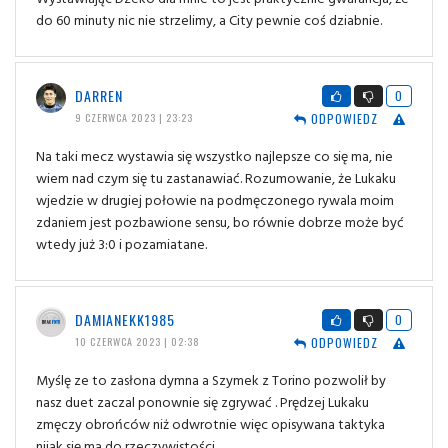
do 60 minuty nic nie strzelimy, a City pewnie coś dziabnie.
DARREN
0
ODPOWIEDZ
9 CZERWCA 2023 | 23:23
Na taki mecz wystawia się wszystko najlepsze co się ma, nie
wiem nad czym się tu zastanawiać. Rozumowanie, że Lukaku
wjedzie w drugiej połowie na podmęczonego rywala moim
zdaniem jest pozbawione sensu, bo równie dobrze może być
wtedy już 3:0 i pozamiatane.
DAMIANEKK1985
0
ODPOWIEDZ
10 CZERWCA 2023 | 02:38
Myślę ze to zasłona dymna a Szymek z Torino pozwolił by
nasz duet zaczal ponownie się zgrywać . Prędzej Lukaku
zmęczy obrońców niż odwrotnie więc opisywana taktyka
nijak się ma do rzeczywistości.