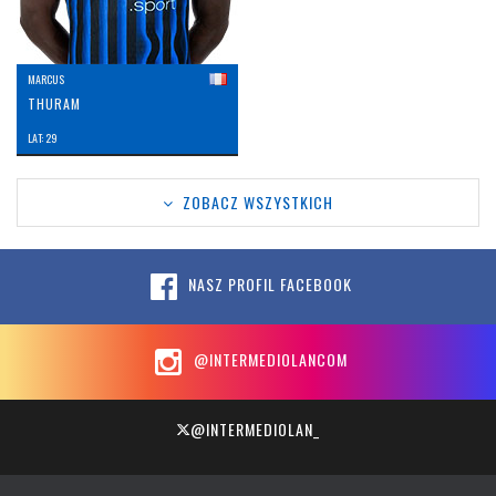
MARCUS
THURAM
LAT: 29
ZOBACZ WSZYSTKICH
NASZ PROFIL FACEBOOK
@INTERMEDIOLANCOM
@INTERMEDIOLAN_