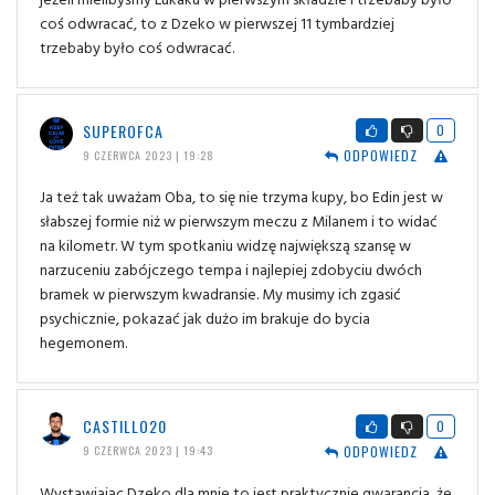
coś odwracać, to z Dzeko w pierwszej 11 tymbardziej
trzebaby było coś odwracać.
SUPEROFCA
0
ODPOWIEDZ
9 CZERWCA 2023 | 19:28
Ja też tak uważam Oba, to się nie trzyma kupy, bo Edin jest w
słabszej formie niż w pierwszym meczu z Milanem i to widać
na kilometr. W tym spotkaniu widzę największą szansę w
narzuceniu zabójczego tempa i najlepiej zdobyciu dwóch
bramek w pierwszym kwadransie. My musimy ich zgasić
psychicznie, pokazać jak dużo im brakuje do bycia
hegemonem.
CASTILLO20
0
ODPOWIEDZ
9 CZERWCA 2023 | 19:43
Wystawiając Dzeko dla mnie to jest praktycznie gwarancja, że