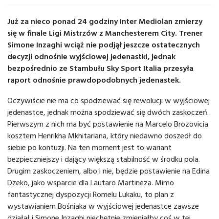
Już za nieco ponad 24 godziny Inter Mediolan zmierzy
się w finale Ligi Mistrzów z Manchesterem City. Trener
Simone Inzaghi wciąż nie podjął jeszcze ostatecznych
decyzji odnośnie wyjściowej jedenastki, jednak
bezpośrednio ze Stambułu Sky Sport Italia przesyła
raport odnośnie prawdopodobnych jedenastek.
Oczywiście nie ma co spodziewać się rewolucji w wyjściowej
jedenastce, jednak można spodziewać się dwóch zaskoczeń.
Pierwszym z nich ma być postawienie na Marcelo Brozovicia
kosztem Henrikha Mkhitariana, który niedawno doszedł do
siebie po kontuzji. Na ten moment jest to wariant
bezpieczniejszy i dający większą stabilność w środku pola.
Drugim zaskoczeniem, albo i nie, będzie postawienie na Edina
Dzeko, jako wsparcie dla Lautaro Martineza. Mimo
fantastycznej dyspozycji Romelu Lukaku, to plan z
wystawianiem Bośniaka w wyjściowej jedenastce zawsze
działał i Simone Inzaghi niechętnie zmieniałby coś w tej