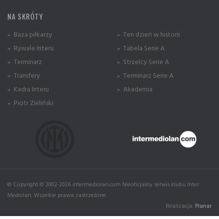
NA SKRÓTY
» Baza piłkarzy
» Ten dzień w historii
» Rywale Interu
» Tabela Serie A
» Terminarz
» Strzelcy Serie A
» Transfery
» Terminarz Serie A
» Kadra Interu
» Akademia
» Piotr Zieliński
© Copyright © 2002-2026 intermediolan.com Nieoficjalny serwis klubu Inter
Mediolan. Wszelkie prawa zastrzeżone.
Realizacja:
Planar