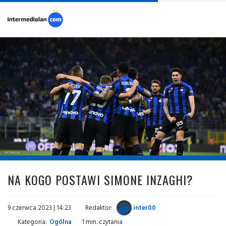
fot. © inter.it
NA KOGO POSTAWI SIMONE INZAGHI?
9 czerwca 2023 | 14:23
Redaktor:
inter00
Kategoria:
Ogólna
1 min. czytania