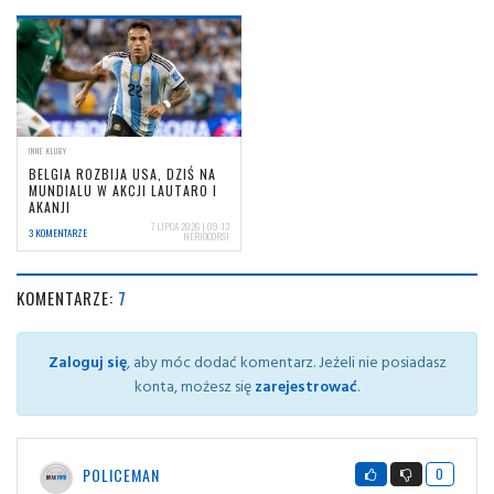
INNE KLUBY
BELGIA ROZBIJA USA, DZIŚ NA
MUNDIALU W AKCJI LAUTARO I
AKANJI
7 LIPCA 2026 | 09:13
3 KOMENTARZE
NERIOCORSI
KOMENTARZE:
7
Zaloguj się
, aby móc dodać komentarz. Jeżeli nie posiadasz
konta, możesz się
zarejestrować
.
POLICEMAN
0