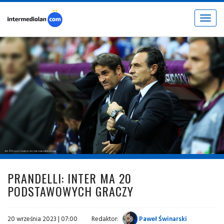
Toggle
navigat
fot. © Paweł Świnarski / intermediolan.com
PRANDELLI: INTER MA 20
PODSTAWOWYCH GRACZY
20 września 2023 | 07:00
Redaktor:
Paweł Świnarski