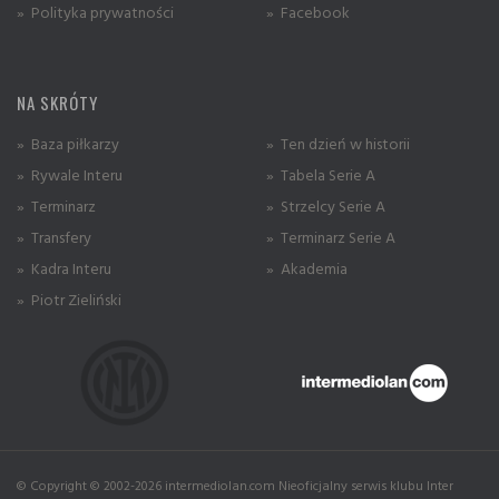
» Polityka prywatności
» Facebook
NA SKRÓTY
» Baza piłkarzy
» Ten dzień w historii
» Rywale Interu
» Tabela Serie A
» Terminarz
» Strzelcy Serie A
» Transfery
» Terminarz Serie A
» Kadra Interu
» Akademia
» Piotr Zieliński
© Copyright © 2002-2026 intermediolan.com Nieoficjalny serwis klubu Inter