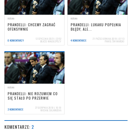
OGÓLNA
OGÓLNA
PRANDELLI: CHCEMY ZAGRAĆ
PRANDELLI: LUKAKU POPEŁNIA
OFENSYWNIE
BŁĘDY, ALE...
12 STYCZNIA 2021 | 22:52
21 PAŹDZIERNIKA 2019 | 07:13
0 KOMENTARZY
4 KOMENTARZE
BŁAŻEJ MAŁOLEPSZY
PAWEŁ ŚWINARSKI
OGÓLNA
PRANDELLI: NIE ROZUMIEM CO
SIĘ STAŁO PO PRZERWIE
27 SIERPNIA 2018 | 16:19
2 KOMENTARZE
MICHAŁ SALAMUCHA
KOMENTARZE:
2