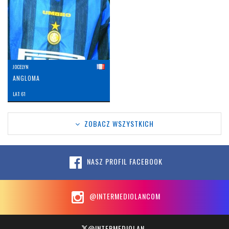
JOCELYN
ANGLOMA
LAT: 61
ZOBACZ WSZYSTKICH
NASZ PROFIL FACEBOOK
@INTERMEDIOLANCOM
@INTERMEDIOLAN_