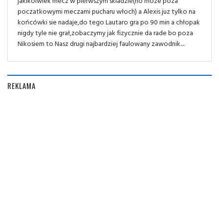
jakikolwiek mecz w pierwszym skladzie(no moze poza
poczatkowymi meczami pucharu włoch) a Alexis juz tylko na
końcówki sie nadaje,do tego Lautaro gra po 90 min a chłopak
nigdy tyle nie grał,zobaczymy jak fizycznie da rade bo poza
Nikosiem to Nasz drugi najbardziej faulowany zawodnik....
REKLAMA