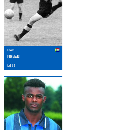
EDWIN
FIRMANI
LAT: 93