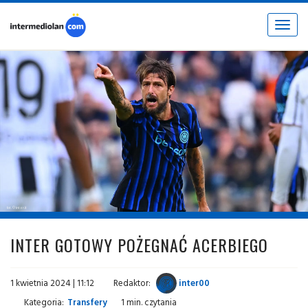
Toggle
navigat
fot. © inter.it
INTER GOTOWY POŻEGNAĆ ACERBIEGO
1 kwietnia 2024 | 11:12
Redaktor:
inter00
Kategoria:
Transfery
1 min. czytania