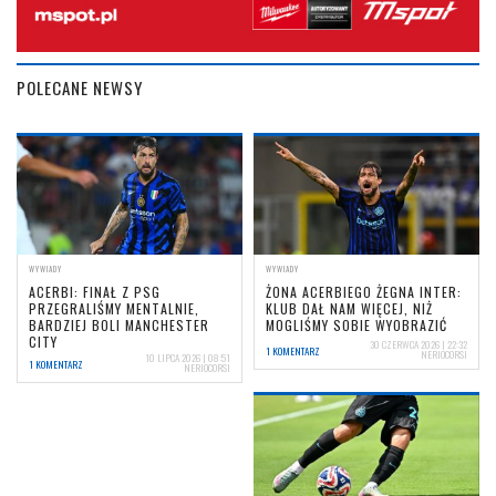
POLECANE NEWSY
WYWIADY
WYWIADY
ACERBI: FINAŁ Z PSG
ŻONA ACERBIEGO ŻEGNA INTER:
PRZEGRALIŚMY MENTALNIE,
KLUB DAŁ NAM WIĘCEJ, NIŻ
BARDZIEJ BOLI MANCHESTER
MOGLIŚMY SOBIE WYOBRAZIĆ
CITY
30 CZERWCA 2026 | 22:32
1 KOMENTARZ
NERIOCORSI
10 LIPCA 2026 | 08:51
1 KOMENTARZ
NERIOCORSI