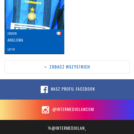
JOCELYN
ANGLOMA
LAT: 61
ZOBACZ WSZYSTKICH
NASZ PROFIL FACEBOOK
@INTERMEDIOLANCOM
@INTERMEDIOLAN_