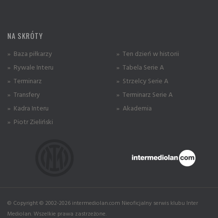
NA SKRÓTY
» Baza piłkarzy
» Ten dzień w historii
» Rywale Interu
» Tabela Serie A
» Terminarz
» Strzelcy Serie A
» Transfery
» Terminarz Serie A
» Kadra Interu
» Akademia
» Piotr Zieliński
© Copyright © 2002-2026 intermediolan.com Nieoficjalny serwis klubu Inter
Mediolan. Wszelkie prawa zastrzeżone.