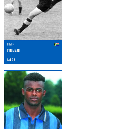
EDWIN
FIRMANI
LAT: 93