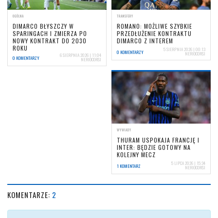
OGÓLNA
TRANSFERY
DIMARCO BŁYSZCZY W
ROMANO: MOŻLIWE SZYBKIE
SPARINGACH I ZMIERZA PO
PRZEDŁUŻENIE KONTRAKTU
NOWY KONTRAKT DO 2030
DIMARCO Z INTEREM
ROKU
5 SIERPNIA 2026 | 00:13
0 KOMENTARZY
NERIOCORSI
6 SIERPNIA 2026 | 11:04
0 KOMENTARZY
NERIOCORSI
WYWIADY
THURAM USPOKAJA FRANCJĘ I
INTER: BĘDZIE GOTOWY NA
KOLEJNY MECZ
5 LIPCA 2026 | 15:34
1 KOMENTARZ
NERIOCORSI
KOMENTARZE:
2