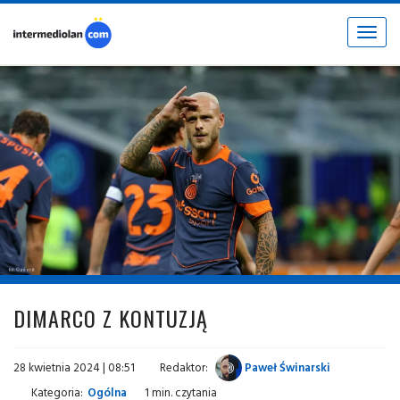
Toggle
navigat
fot. © inter.it
DIMARCO Z KONTUZJĄ
28 kwietnia 2024 | 08:51
Redaktor:
Paweł Świnarski
Kategoria:
Ogólna
1 min. czytania