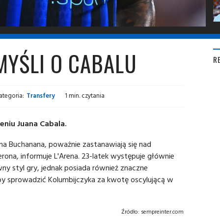
MYŚLI O CABALU
R
ategoria:
Transfery
1 min. czytania
eniu Juana Cabala.
ona Buchanana, poważnie zastanawiają się nad
rona, informuje L'Arena. 23-latek występuje głównie
ny styl gry, jednak posiada również znaczne
łby sprowadzić Kolumbijczyka za kwotę oscylującą w
Źródło:
sempreinter.com