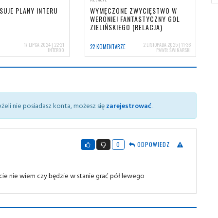
SUJE PLANY INTERU
WYMĘCZONE ZWYCIĘSTWO W
WERONIE! FANTASTYCZNY GOL
ZIELIŃSKIEGO (RELACJA)
17 LIPCA 2024 | 22:21
2 LISTOPADA 2025 | 11:36
22 KOMENTARZE
INTER00
PAWEŁ ŚWINARSKI
żeli nie posiadasz konta, możesz się
zarejestrować
.
0
ODPOWIEDZ
ie nie wiem czy będzie w stanie grać pół lewego