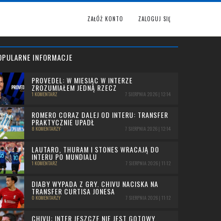
ZAŁÓŻ KONTO
ZALOGUJ SIĘ
OPULARNE INFORMACJE
PROVEDEL: W MIESIĄC W INTERZE
ZROZUMIAŁEM JEDNĄ RZECZ
1 KOMENTARZ
7 SIERPNIA 2026 | 12:14
ROMERO CORAZ DALEJ OD INTERU: TRANSFER
PRAKTYCZNIE UPADŁ
8 KOMENTARZY
7 SIERPNIA 2026 | 12:14
LAUTARO, THURAM I STONES WRACAJĄ DO
INTERU PO MUNDIALU
1 KOMENTARZ
7 SIERPNIA 2026 | 11:12
DIABY WYPADA Z GRY. CHIVU NACISKA NA
TRANSFER CURTISA JONESA
0 KOMENTARZY
7 SIERPNIA 2026 | 11:12
CHIVU: INTER JESZCZE NIE JEST GOTOWY,