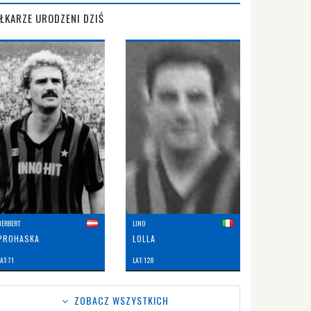
IŁKARZE URODZENI DZIŚ
HERBERT
LINO
PROHASKA
LOLLA
AT: 71
LAT: 128
ZOBACZ WSZYSTKICH