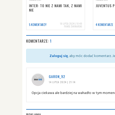
INTER: TO NIE Z NAMI TAK, Z NAMI
JUVENTUS P
NIE
18 LIPCA 2024 | 10:49
5 KOMENTARZY
4 KOMENTARZE
PAWEŁ ŚWINARSKI
KOMENTARZE:
1
Zaloguj się
, aby móc dodać komentarz. Je
GARON_92
14 LIPCA 2024 | 21:14
Opcja ciekawa ale bardziej na wahadło w tym momenc
REKLAMA