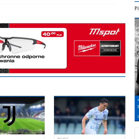
P
L
RELACJE