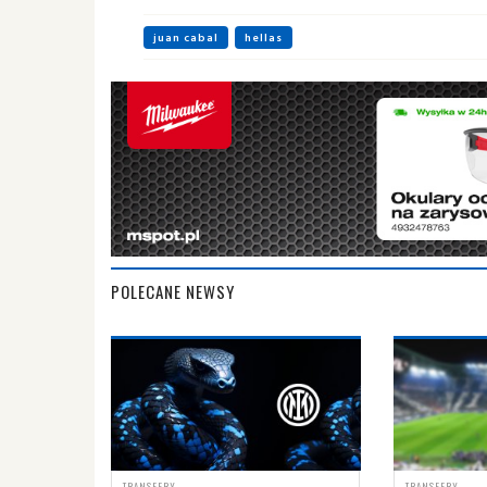
juan cabal
hellas
POLECANE NEWSY
TRANSFERY
TRANSFERY