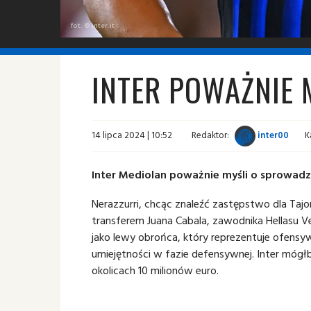
fot. © inter.it
INTER POWAŻNIE 
14 lipca 2024 | 10:52
Redaktor:
inter00
K
Inter Mediolan poważnie myśli o sprowadz
Nerazzurri, chcąc znaleźć zastępstwo dla Taj
transferem Juana Cabala, zawodnika Hellasu Ve
jako lewy obrońca, który reprezentuje ofensyw
umiejętności w fazie defensywnej. Inter móg
okolicach 10 milionów euro.