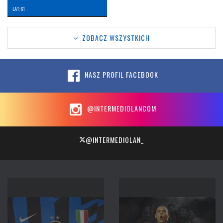
LAT: 61
ZOBACZ WSZYSTKICH
NASZ PROFIL FACEBOOK
@INTERMEDIOLANCOM
@INTERMEDIOLAN_