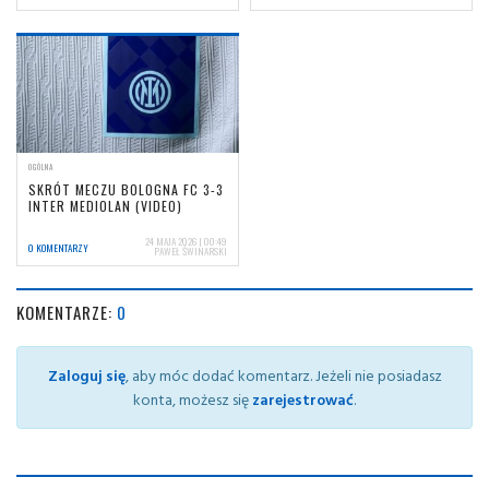
OGÓLNA
SKRÓT MECZU BOLOGNA FC 3-3
INTER MEDIOLAN (VIDEO)
24 MAJA 2026 | 00:49
0 KOMENTARZY
PAWEŁ ŚWINARSKI
KOMENTARZE:
0
Zaloguj się
, aby móc dodać komentarz. Jeżeli nie posiadasz
konta, możesz się
zarejestrować
.