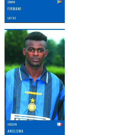
EDWIN
FIRMANI
LAT: 93
JOCELYN
ANGLOMA