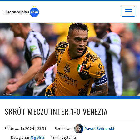
Toggle
navigat
fot. © inter.it
SKRÓT MECZU INTER 1-0 VENEZIA
3 listopada 2024 | 23:51
Redaktor:
Paweł Świnarski
Kategoria:
Ogólna
1 min. czytania