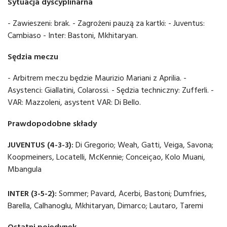
Sytuacja dyscyplinarna
- Zawieszeni: brak. - Zagrożeni pauzą za kartki: - Juventus:
Cambiaso - Inter: Bastoni, Mkhitaryan.
Sędzia meczu
- Arbitrem meczu będzie Maurizio Mariani z Aprilia. -
Asystenci: Giallatini, Colarossi. - Sędzia techniczny: Zufferli. -
VAR: Mazzoleni, asystent VAR: Di Bello.
Prawdopodobne składy
JUVENTUS (4-3-3):
Di Gregorio; Weah, Gatti, Veiga, Savona;
Koopmeiners, Locatelli, McKennie; Conceiçao, Kolo Muani,
Mbangula
INTER (3-5-2):
Sommer; Pavard, Acerbi, Bastoni; Dumfries,
Barella, Calhanoglu, Mkhitaryan, Dimarco; Lautaro, Taremi
Ostatni pojedynek