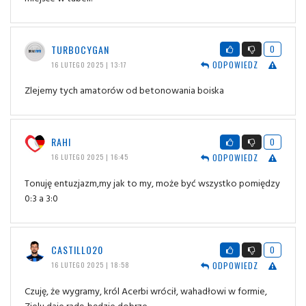
TURBOCYGAN
0
ODPOWIEDZ
16 LUTEGO 2025 | 13:17
Zlejemy tych amatorów od betonowania boiska
RAHI
0
ODPOWIEDZ
16 LUTEGO 2025 | 16:45
Tonuję entuzjazm,my jak to my, może być wszystko pomiędzy
0:3 a 3:0
CASTILLO20
0
ODPOWIEDZ
16 LUTEGO 2025 | 18:58
Czuję, że wygramy, król Acerbi wrócił, wahadłowi w formie,
Zielu daje radę. będzie dobrze