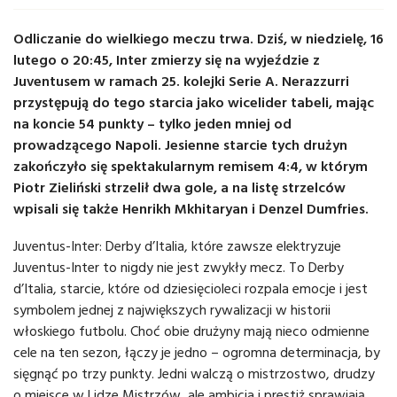
Odliczanie do wielkiego meczu trwa. Dziś, w niedzielę, 16
lutego o 20:45, Inter zmierzy się na wyjeździe z
Juventusem w ramach 25. kolejki Serie A. Nerazzurri
przystępują do tego starcia jako wicelider tabeli, mając
na koncie 54 punkty – tylko jeden mniej od
prowadzącego Napoli. Jesienne starcie tych drużyn
zakończyło się spektakularnym remisem 4:4, w którym
Piotr Zieliński strzelił dwa gole, a na listę strzelców
wpisali się także Henrikh Mkhitaryan i Denzel Dumfries.
Juventus-Inter: Derby d’Italia, które zawsze elektryzuje
Juventus-Inter to nigdy nie jest zwykły mecz. To Derby
d’Italia, starcie, które od dziesięcioleci rozpala emocje i jest
symbolem jednej z największych rywalizacji w historii
włoskiego futbolu. Choć obie drużyny mają nieco odmienne
cele na ten sezon, łączy je jedno – ogromna determinacja, by
sięgnąć po trzy punkty. Jedni walczą o mistrzostwo, drudzy
o miejsce w Lidze Mistrzów, ale ambicja i prestiż sprawiają,