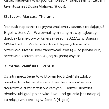
Kalulu. Niepewny występu: Cambiaso. - Najlepszym strzelcem
Juventusu jest Dusan Vlahović (8 goli).
Statystyki Marcusa Thurama
Francuski napastnik rozgrywa znakomity sezon, strzelając już
13 goli w Serie A. - Wyrównał tym samym swój najlepszy
dorobek bramkowy w karierze (sezon 2022/23 w Borussii
M’Gladbach). - W dwóch z trzech ligowych meczów
przeciwko Juventusowi zanotował asystę – to jedyny klub,
przeciwko któremu ma więcej niż jedną asystę.
Dumfries, Zieliński i Juventus
Ostatni mecz Serie A, w którym Piotr Zieliński zdobył
bramkę, to właśnie starcie z Juventusem – wówczas
dwukrotnie trafił z rzutów karnych. - Denzel Dumfries
również lubi grać przeciwko Juve – od grudnia jest najlepiej
strzelającym obrońcą w Serie A (4 gole).