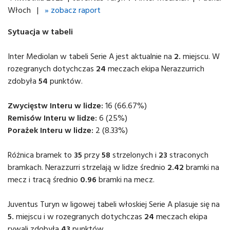
Włoch |
» zobacz raport
Sytuacja w tabeli
Inter Mediolan w tabeli Serie A jest aktualnie na
2.
miejscu. W
rozegranych dotychczas
24
meczach ekipa Nerazzurrich
zdobyła
54
punktów.
Zwycięstw Interu w lidze:
16 (66.67%)
Remisów Interu w lidze:
6 (25%)
Porażek Interu w lidze:
2 (8.33%)
Różnica bramek to
35
przy
58
strzelonych i
23
straconych
bramkach. Nerazzurri strzelają w lidze średnio
2.42
bramki na
mecz i tracą średnio
0.96
bramki na mecz.
Juventus Turyn w ligowej tabeli włoskiej Serie A plasuje się na
5.
miejscu i w rozegranych dotychczas
24
meczach ekipa
rywali zdobyła
43
punktów.