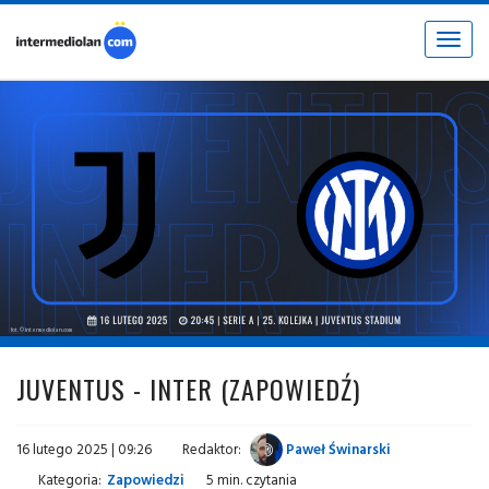
Toggle
navigat
fot. © intermediolan.com
JUVENTUS - INTER (ZAPOWIEDŹ)
16 lutego 2025 | 09:26
Redaktor:
Paweł Świnarski
Kategoria:
Zapowiedzi
5 min. czytania