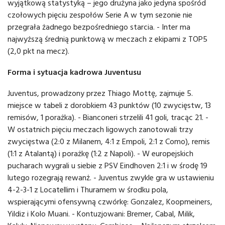
wyjątkową statystyką – jego drużyna jako jedyna spośród
czołowych pięciu zespołów Serie A w tym sezonie nie
przegrała żadnego bezpośredniego starcia. - Inter ma
najwyższą średnią punktową w meczach z ekipami z TOP5
(2,0 pkt na mecz).
Forma i sytuacja kadrowa Juventusu
Juventus, prowadzony przez Thiago Mottę, zajmuje 5.
miejsce w tabeli z dorobkiem 43 punktów (10 zwycięstw, 13
remisów, 1 porażka). - Bianconeri strzelili 41 goli, tracąc 21. -
W ostatnich pięciu meczach ligowych zanotowali trzy
zwycięstwa (2:0 z Milanem, 4:1 z Empoli, 2:1 z Como), remis
(1:1 z Atalantą) i porażkę (1:2 z Napoli). - W europejskich
pucharach wygrali u siebie z PSV Eindhoven 2:1 i w środę 19
lutego rozegrają rewanż. - Juventus zwykle gra w ustawieniu
4-2-3-1 z Locatellim i Thuramem w środku pola,
wspierającymi ofensywną czwórkę: Gonzalez, Koopmeiners,
Yildiz i Kolo Muani. - Kontuzjowani: Bremer, Cabal, Milik,