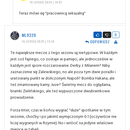
16 LUTEGO 2025 | 14:07
Teraz mówi się "pracownicą seksualną"
ML9320
0
ODPOWIEDZ
16 LUTEGO 2025 | 13:10
Te największe mecze z tego sezonu są nietypowe. W każdym
jest coś fajnego, co zostaje w pamięci, ale jednocześnie w
każdym jest spore rozczarowanie. Derby z Milanem? Niby
zaznaczenie się Zalewskiego, no ale poza tym dwie porażki i
uratowany punkt w doliczonym. Napoli? Bomba Hakana, ale
też zmarnowany karny. Juve? Świetny mecz do oglądania,
bramki Zielińskiego, ale też wypuszczone dwubramkowe
prowadzenie.
Forza Inter, czas w końcu wygrać "duże" spotkanie w tym
sezonie, choćby i po jakimś wymęczonym 0:1 (oczywiście nie
liczę wygranych w Rzymie). No i wrócić na jedyne właściwe
miejsce w tabeli.