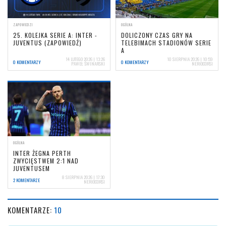
ZAPOWIEDZI
OGÓLNA
25. KOLEJKA SERIE A: INTER -
DOLICZONY CZAS GRY NA
JUVENTUS (ZAPOWIEDŹ)
TELEBIMACH STADIONÓW SERIE
A
14 LUTEGO 2026 | 13:26
10 SIERPNIA 2026 | 10:59
0 KOMENTARZY
0 KOMENTARZY
PAWEŁ ŚWINARSKI
NERIOCORSI
OGÓLNA
INTER ŻEGNA PERTH
ZWYCIĘSTWEM 2:1 NAD
JUVENTUSEM
8 SIERPNIA 2026 | 17:30
2 KOMENTARZE
NERIOCORSI
KOMENTARZE:
10