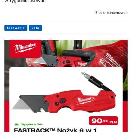
w tygodniu losowań.
Źródło:
fcinternews.it
losowanie
uefa