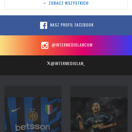
ZOBACZ WSZYSTKICH
NASZ PROFIL FACEBOOK
@INTERMEDIOLANCOM
@INTERMEDIOLAN_