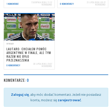
7 SIERPNIA 2026 | 11:12
21 LIPCA 2026 | 09:27
1 KOMENTARZ
0 KOMENTARZY
NERIOCORSI
NERIOCORSI
WYWIADY
LAUTARO: CHCIAŁEM POMÓC
ARGENTYNIE W FINALE, ALE TYM
RAZEM NIE BYŁO
PRZEZNACZENIA
20 LIPCA 2026 | 23:07
0 KOMENTARZY
NERIOCORSI
KOMENTARZE:
0
Zaloguj się
, aby móc dodać komentarz. Jeżeli nie posiadasz
konta, możesz się
zarejestrować
.