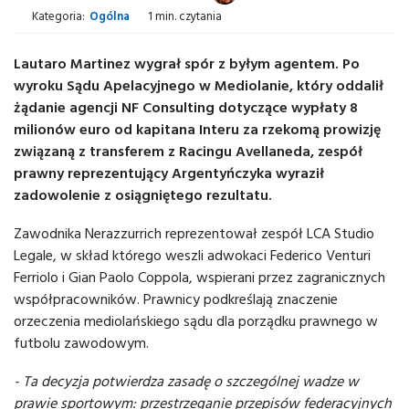
Kategoria:
Ogólna
1 min. czytania
Lautaro Martinez wygrał spór z byłym agentem. Po
wyroku Sądu Apelacyjnego w Mediolanie, który oddalił
żądanie agencji NF Consulting dotyczące wypłaty 8
milionów euro od kapitana Interu za rzekomą prowizję
związaną z transferem z Racingu Avellaneda, zespół
prawny reprezentujący Argentyńczyka wyraził
zadowolenie z osiągniętego rezultatu.
Zawodnika Nerazzurrich reprezentował zespół LCA Studio
Legale, w skład którego weszli adwokaci Federico Venturi
Ferriolo i Gian Paolo Coppola, wspierani przez zagranicznych
współpracowników. Prawnicy podkreślają znaczenie
orzeczenia mediolańskiego sądu dla porządku prawnego w
futbolu zawodowym.
- Ta decyzja potwierdza zasadę o szczególnej wadze w
prawie sportowym: przestrzeganie przepisów federacyjnych