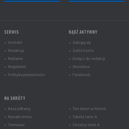
SERWIS
BĄDŹ AKTYWNY
» Kontakt
» Zaloguj się
» Redakcja
» Załóż konto
» Reklama
» Dołącz do redakcji
» Regulamin
» Shoutbox
» Polityka prywatności
» Facebook
NA SKRÓTY
» Baza piłkarzy
» Ten dzień w historii
» Rywale Interu
» Tabela Serie A
» Terminarz
» Strzelcy Serie A