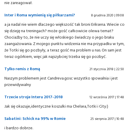
nie zareagował.
Inter i Roma wymienią się piłkarzami?
8 grudnia 2020 | 09:08
a ja nadal nie wiem dlaczego większość tak broni Eriksena. Wiecie co
się dzieję na treningach? może gość całkowicie olewa temat?
Chociażby to, że nie uczy się włoskiego świadczy o jego braku
zaangażowania. Z mojego punktu widzenia nie ma przypadku w tym,
że Totki się go pozbyły, a teraz gość ma problem u nas. On sam jest
teraz ogórkiem, więc jak najszybciej trzeba się go pozbyć.
Tylko remis z Romą
21 stycznia 2018 | 22:50
Naszym problemem jest Candreva.gosc wszystko spowalnia i jest
przewidywalny
Trzecie stroje Interu 2017-2018
12 września 2017 | 17:48
Jak się okazuje,identyczne koszulki ma Chelsea,Totki i City:)
Sabatini: Schick na 99% w Romie
25 sierpnia 2017 | 10:48
i bardzo dobrze.