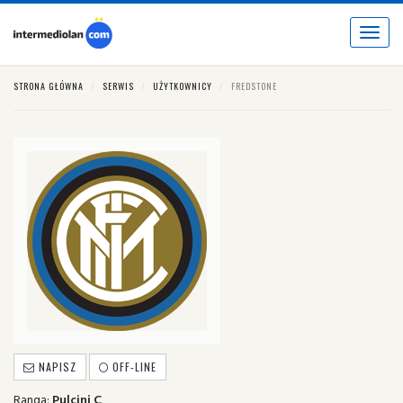
Toggle
navigat
STRONA GŁÓWNA
SERWIS
UŻYTKOWNICY
FREDSTONE
NAPISZ
OFF-LINE
Ranga:
Pulcini C