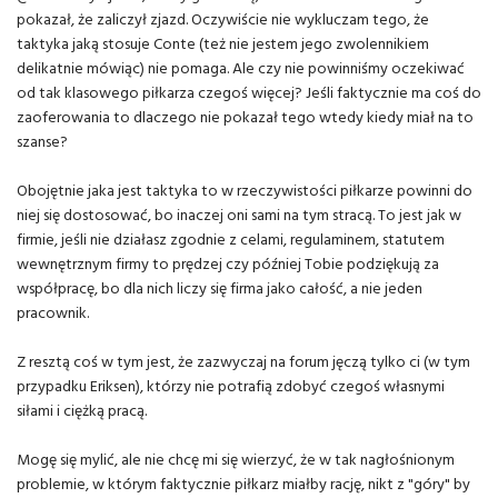
pokazał, że zaliczył zjazd. Oczywiście nie wykluczam tego, że
taktyka jaką stosuje Conte (też nie jestem jego zwolennikiem
delikatnie mówiąc) nie pomaga. Ale czy nie powinniśmy oczekiwać
od tak klasowego piłkarza czegoś więcej? Jeśli faktycznie ma coś do
zaoferowania to dlaczego nie pokazał tego wtedy kiedy miał na to
szanse?
Obojętnie jaka jest taktyka to w rzeczywistości piłkarze powinni do
niej się dostosować, bo inaczej oni sami na tym stracą. To jest jak w
firmie, jeśli nie działasz zgodnie z celami, regulaminem, statutem
wewnętrznym firmy to prędzej czy później Tobie podziękują za
współpracę, bo dla nich liczy się firma jako całość, a nie jeden
pracownik.
Z resztą coś w tym jest, że zazwyczaj na forum jęczą tylko ci (w tym
przypadku Eriksen), którzy nie potrafią zdobyć czegoś własnymi
siłami i ciężką pracą.
Mogę się mylić, ale nie chcę mi się wierzyć, że w tak nagłośnionym
problemie, w którym faktycznie piłkarz miałby rację, nikt z "góry" by