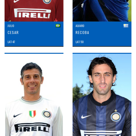
JULIO
ALVARO
CESAR
RECOBA
LAT: 47
LAT: 50