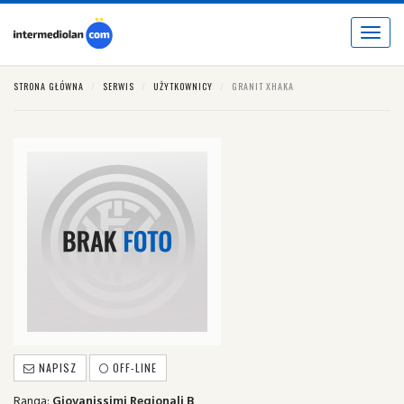
Toggle
navigat
STRONA GŁÓWNA
SERWIS
UŻYTKOWNICY
GRANIT XHAKA
NAPISZ
OFF-LINE
Ranga:
Giovanissimi Regionali B