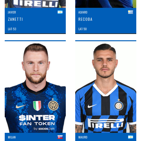
JAVIER
ALVARO
ZANETTI
RECOBA
LAT: 53
LAT: 50
MILAN
MAURO