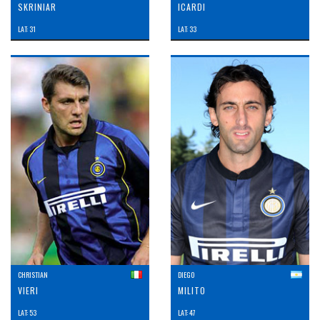
SKRINIAR
ICARDI
LAT: 31
LAT: 33
CHRISTIAN
DIEGO
VIERI
MILITO
LAT: 53
LAT: 47