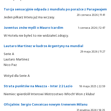
Turcja sensacyjnie odpada z mundialu po porażce z Paragwajem
20 czerwca 2026 | 11:41
Jeden piłkarz Interu już ma wczasy.
Juventus znów myśli o Mauro Icardim
1 czerwca 2026 | 12:47
W Hotelu nie byłeś to nie widziałeś zdrajcy.
Lautaro Martinez w kadrze Argentyny na mundial
29 maja 2026 | 11:27
Serie A
Lautaro Martinez
Nico Paz
Wstyd dla Serie A
Strata punktów na Meazza - Inter 2:2 Lazio
18 maja 2025 | 22:59
Niemiec spierdolił Interowi Mistrzostwo Włoch! Won z klubu!
Oficjalnie: Sergio Conceicao nowym trenerem Milanu
31 grudnia 2024 | 18:35