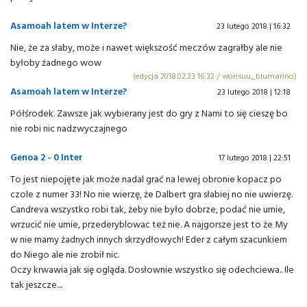
Asamoah latem w Interze?
23 lutego 2018 | 16:32
Nie, że za słaby, może i nawet większość meczów zagrałby ale nie
byłoby żadnego wow
(edycja 2018.02.23 16:32 / wonsuu_blumarino)
Asamoah latem w Interze?
23 lutego 2018 | 12:18
Półśrodek. Zawsze jak wybierany jest do gry z Nami to się cieszę bo
nie robi nic nadzwyczajnego
Genoa 2 - 0 Inter
17 lutego 2018 | 22:51
To jest niepojęte jak może nadal grać na lewej obronie kopacz po
czole z numer 33! No nie wierzę, że Dalbert gra słabiej no nie uwierzę.
Candreva wszystko robi tak, żeby nie było dobrze, podać nie umie,
wrzucić nie umie, przederyblowac też nie. A najgorsze jest to że My
w nie mamy żadnych innych skrzydłowych! Eder z całym szacunkiem
do Niego ale nie zrobił nic.
Oczy krwawia jak się ogląda. Dosłownie wszystko się odechciewa.. Ile
tak jeszcze....