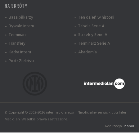
NA SKRÓTY
» Baza piłkarzy
» Ten dzień w historii
» Rywale Interu
» Tabela Serie A
» Terminarz
» Strzelcy Serie A
» Transfery
» Terminarz Serie A
» Kadra Interu
» Akademia
» Piotr Zieliński
© Copyright © 2002-2026 intermediolan.com Nieoficjalny serwis klubu Inter
Mediolan. Wszelkie prawa zastrzeżone.
Realizacja:
Planar