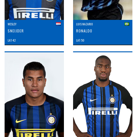
WESLEY
LUIS NAZARIO
SNEIJDER
RONALDO
LAT: 42
LAT: 50