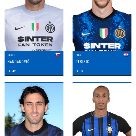
SAMIR
IVAN
HANDANOVIĆ
PERISIC
LAT: 42
LAT: 37