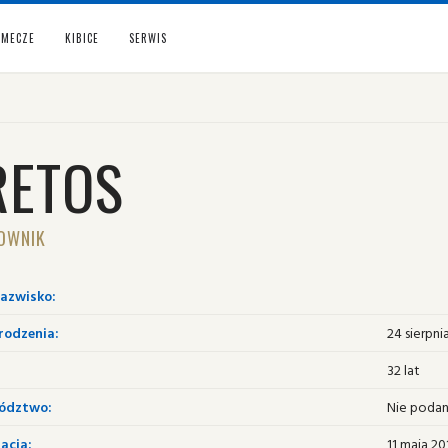
MECZE
KIBICE
SERWIS
RETOS
OWNIK
nazwisko:
rodzenia:
24 sierpni
32 lat
ództwo:
Nie poda
acja:
11 maja 20