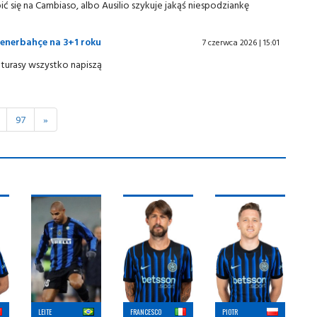
ć się na Cambiaso, albo Ausilio szykuje jakąś niespodziankę
Fenerbahçe na 3+1 roku
7 czerwca 2026 | 15:01
 turasy wszystko napiszą
97
»
LEITE
FRANCESCO
PIOTR