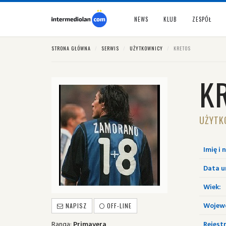
NEWS
KLUB
ZESPÓŁ
STRONA GŁÓWNA
SERWIS
UŻYTKOWNICY
KRETOS
K
UŻYTK
Imię i 
Data u
Wiek:
Wojew
NAPISZ
OFF-LINE
Ranga:
Primavera
Rejestr