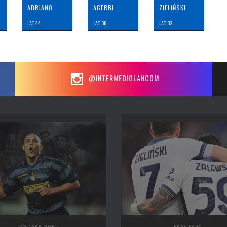
ADRIANO
ACERBI
ZIELIŃSKI
LAT: 44
LAT: 38
LAT: 32
@INTERMEDIOLANCOM