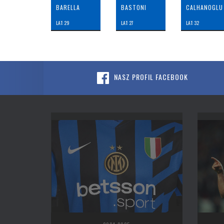
BARELLA
BASTONI
CALHANOGLU
LAT: 29
LAT: 27
LAT: 32
NASZ PROFIL FACEBOOK