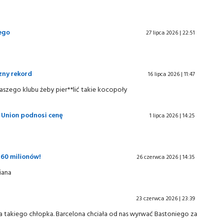
ego
27 lipca 2026 | 22:51
zny rekord
16 lipca 2026 | 11:47
naszego klubu żeby pier**lić takie kocopoły
e Union podnosi cenę
1 lipca 2026 | 14:25
60 milionów!
26 czerwca 2026 | 14:35
iana
23 czerwca 2026 | 23:39
na takiego chłopka. Barcelona chciała od nas wyrwać Bastoniego za