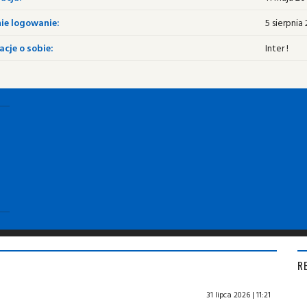
ie logowanie:
5 sierpnia 
cje o sobie:
Inter !
R
31 lipca 2026 | 11:21