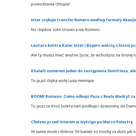
powodzenia chłopie!
Inter szykuje transfer Romero według formuły Akanji
No i będzie John Stones a nie Romero
Lautaro kontra Kane: Inter i Bayern walczą o historyc
Ale ty musisz mieć smutne życie, że wchodzisz na stronę 
Khalaili numerem jeden do zastąpienia Dumfriesa, al
To ja już chyba wolę Lusia Henrique
BOOM! Romano: Como odkupi Paza z Realu Madryt za 
To jeszcze ktoś Soleta nam podkupi i dzwonimy do Darm
Chelsea przed Interem w wyścigu po Marco Palestrę
W sumie może i dobrze. 50 baniek to trochę za dużo jak 