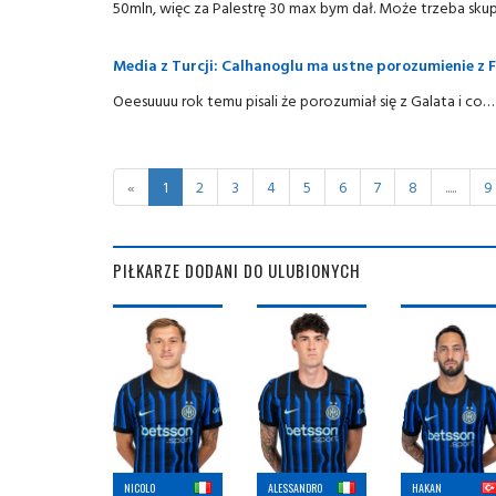
50mln, więc za Palestrę 30 max bym dał. Może trzeba skupi
Media z Turcji: Calhanoglu ma ustne porozumienie z 
Oeesuuuu rok temu pisali że porozumiał się z Galata i co…
«
1
2
3
4
5
6
7
8
.....
9
PIŁKARZE DODANI DO ULUBIONYCH
NICOLO
ALESSANDRO
HAKAN