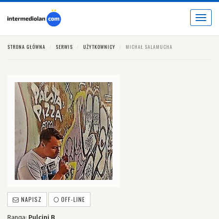
Toggle
navigat
STRONA GŁÓWNA
SERWIS
UŻYTKOWNICY
MICHAŁ SALAMUCHA
NAPISZ
OFF-LINE
Ranga:
Pulcini B