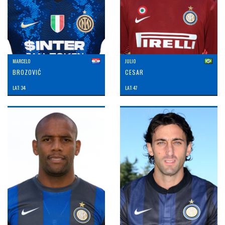
MARCELO
JULIO
BROZOVIĆ
CESAR
LAT: 34
LAT: 47