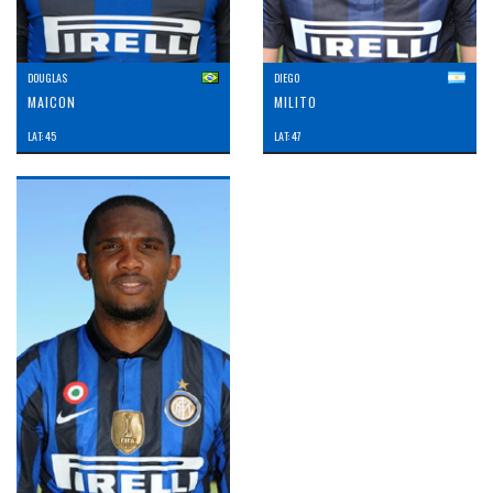
DOUGLAS
DIEGO
MAICON
MILITO
LAT: 45
LAT: 47