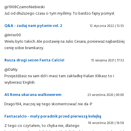
@1908CzarnoNiebieski
Już od dłuższego czasu o tym myślimy. To bardzo fajny pomysł.
Q&A - zadaj nam pytanie vol. 2
12 stycznia 2022 | 13:55
@Inter00
Wielu było takich. Ale postawię na Julio Cesara, ponieważ najbardziej
cenię sobie bramkarzy.
Rusza drugi sezon Fanta Calcio!
15 sierpnia 2021 | 17:53
@DaNy
Przejeżdżasz na sam dół i masz tam zakładkę Italian. Klikasz to i
wybierasz English.
AS Roma ukarana walkowerem
23 września 2020 | 00:00
Drago194, inaczej się tego skomentować nie da :P
Fantacalcio - mały poradnik przed pierwszą kolejką
18 września 2020 | 16:58
Z tego co czytałem, to chyba nie, dlatego