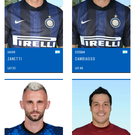
JAVIER
ESTEBAN
ZANETTI
CAMBIASSO
LAT: 53
LAT: 46