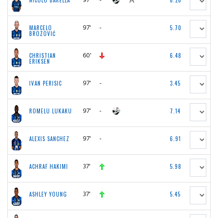
NICOLO BARELLA
8.20
97'
-
MARCELO
5.70
BROZOVIĆ
60'
CHRISTIAN
6.48
ERIKSEN
97'
-
IVAN PERISIC
3.45
97'
-
ROMELU LUKAKU
7.14
97'
-
ALEXIS SANCHEZ
6.91
37'
ACHRAF HAKIMI
5.98
37'
ASHLEY YOUNG
5.45