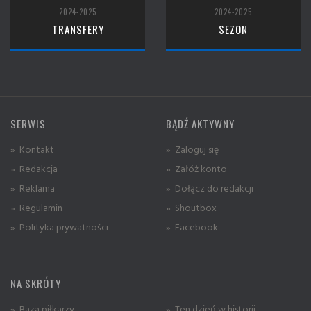
2024-2025
2024-2025
TRANSFERY
SEZON
SERWIS
BĄDŹ AKTYWNY
» Kontakt
» Zaloguj się
» Redakcja
» Załóż konto
» Reklama
» Dołącz do redakcji
» Regulamin
» Shoutbox
» Polityka prywatności
» Facebook
NA SKRÓTY
» Baza piłkarzy
» Ten dzień w historii