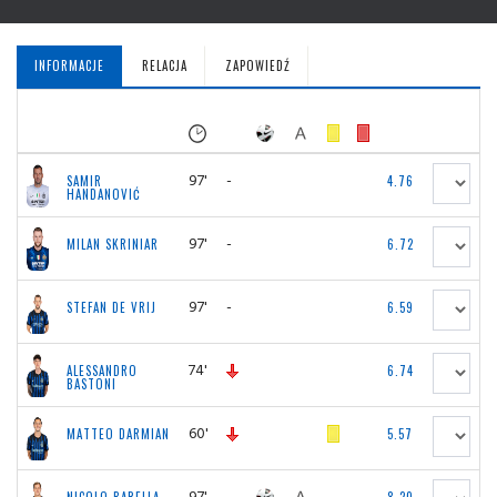
INFORMACJE
RELACJA
ZAPOWIEDŹ
97'
-
SAMIR
4.76
HANDANOVIĆ
97'
-
MILAN SKRINIAR
6.72
97'
-
STEFAN DE VRIJ
6.59
74'
ALESSANDRO
6.74
BASTONI
60'
MATTEO DARMIAN
5.57
97'
-