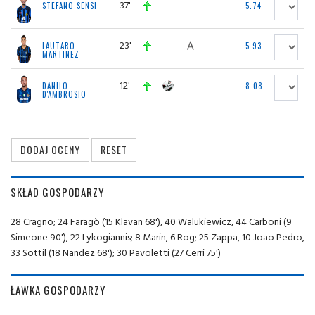
37'
STEFANO SENSI
5.74
23'
LAUTARO
5.93
MARTINEZ
12'
DANILO
8.08
D'AMBROSIO
SKŁAD GOSPODARZY
28 Cragno; 24 Faragò (15 Klavan 68'), 40 Walukiewicz, 44 Carboni (9
Simeone 90'), 22 Lykogiannis; 8 Marin, 6 Rog; 25 Zappa, 10 Joao Pedro,
33 Sottil (18 Nandez 68'); 30 Pavoletti (27 Cerri 75')
ŁAWKA GOSPODARZY