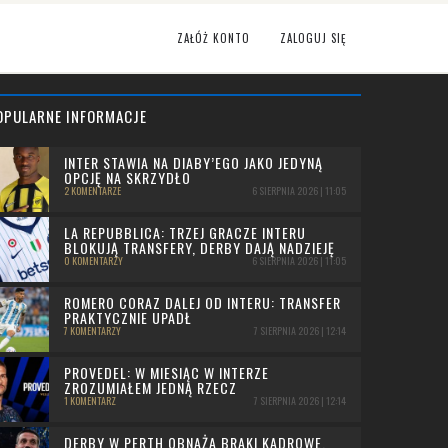
ZAŁÓŻ KONTO
ZALOGUJ SIĘ
OPULARNE INFORMACJE
INTER STAWIA NA DIABY’EGO JAKO JEDYNĄ
OPCJĘ NA SKRZYDŁO
2 KOMENTARZE
6 SIERPNIA 2026 | 11:05
LA REPUBBLICA: TRZEJ GRACZE INTERU
BLOKUJĄ TRANSFERY, DERBY DAJĄ NADZIEJĘ
0 KOMENTARZY
6 SIERPNIA 2026 | 11:05
ROMERO CORAZ DALEJ OD INTERU: TRANSFER
PRAKTYCZNIE UPADŁ
7 KOMENTARZY
7 SIERPNIA 2026 | 12:14
PROVEDEL: W MIESIĄC W INTERZE
ZROZUMIAŁEM JEDNĄ RZECZ
1 KOMENTARZ
7 SIERPNIA 2026 | 12:14
DERBY W PERTH OBNAŻA BRAKI KADROWE.