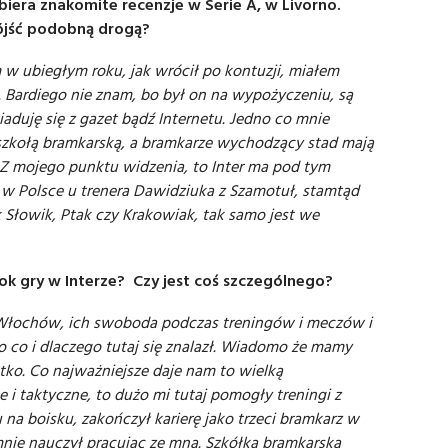
zbiera znakomite recenzje w Serie A, w Livorno.
pójść podobną drogą?
 w ubiegłym roku, jak wrócił po kontuzji, miałem
. Bardiego nie znam, bo był on na wypożyczeniu, są
aduję się z gazet bądź Internetu. Jedno co mnie
brą szkołą bramkarską, a bramkarze wychodzący stad mają
 Z mojego punktu widzenia, to Inter ma pod tym
w Polsce u trenera Dawidziuka z Szamotuł, stamtąd
k Słowik, Ptak czy Krakowiak, tak samo jest we
rok gry w Interze? Czy jest coś szczególnego?
Włochów, ich swoboda podczas treningów i meczów i
po co i dlaczego tutaj się znalazł. Wiadomo że mamy
stko. Co najważniejsze daje nam to wielką
e i taktyczne, to dużo mi tutaj pomogły treningi z
 na boisku, zakończył karierę jako trzeci bramkarz w
mnie nauczył pracując ze mną. Szkółka bramkarska