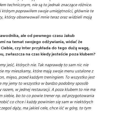
dem technicznym, nie są to jednak znaczące różnice.
i którym poprawiłem swoje umiejętności, głównie te
y, którzy obserwowali mnie teraz oraz widzieli moją
zawodnika, ale od pewnego czasu Jakub
tkami na temat swojego odżywiania, widać że
 Ciebie, czy Inter przykłada do tego dużą wagę,
u, zwłaszcza na czas kiedy jesteście poza klubem?
my jeść, których nie. Tak naprawdę to sam nic nie
dzie my mieszkamy, które mają swoje menu ustalone z
n, mięso, przed każdym treningiem. To wszystko jest
ie my jemy to wszystko w bardzo podobny sposób
azem, w jednej restauracji. A poza klubem to nie ma
am siebie, bo to co powie trener np. od przygotowania
robić co chce i każdy powinien się sam w niektórych
zegoś dąży, ma jakieś cele, chce iść w górę, to tym