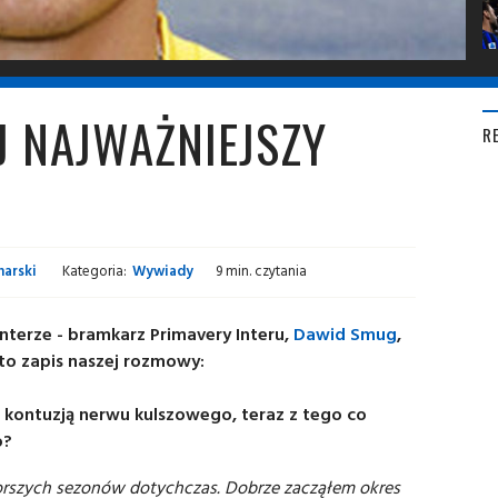
 NAJWAŻNIEJSZY
R
arski
Kategoria:
Wywiady
9 min. czytania
Interze - bramkarz Primavery Interu,
Dawid Smug
,
to zapis naszej rozmowy:
 kontuzją nerwu kulszowego, teraz z tego co
o?
gorszych sezonów dotychczas. Dobrze zacząłem okres