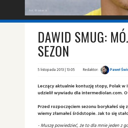
fot. © inter.it
DAWID SMUG: MÓJ
SEZON
5 listopada 2013 | 13:05
Redaktor:
Paweł Świn
Leczący aktualnie kontuzję stopy, Polak w 
udzielił wywiadu dla intermediolan.com. O
Przed rozpoczęciem sezonu borykałeś się z
wiemy złamałeś śródstopie. Jak to się stał
- Muszę powiedzieć, że to dla mnie jeden z 