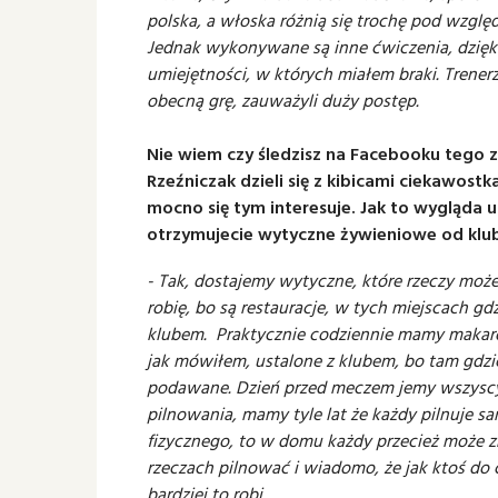
polska, a włoska różnią się trochę pod wzglę
Jednak wykonywane są inne ćwiczenia, dzięk
umiejętności, w których miałem braki. Trenerz
obecną grę, zauważyli duży postęp.
Nie wiem czy śledzisz na Facebooku tego 
Rzeźniczak dzieli się z kibicami ciekawos
mocno się tym interesuje. Jak to wygląda u
otrzymujecie wytyczne żywieniowe od klub
- Tak, dostajemy wytyczne, które rzeczy może
robię, bo są restauracje, w tych miejscach g
klubem. Praktycznie codziennie mamy makaro
jak mówiłem, ustalone z klubem, bo tam gdz
podawane. Dzień przed meczem jemy wszyscy r
pilnowania, mamy tyle lat że każdy pilnuje s
fizycznego, to w domu każdy przecież może z
rzeczach pilnować i wiadomo, że jak ktoś do c
bardziej to robi.