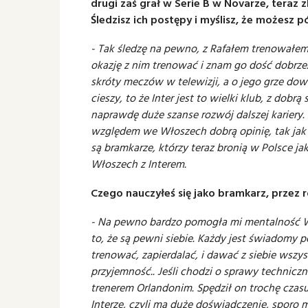
drugi zaś grał w Serie B w Novarze, teraz 
Śledzisz ich postępy i myślisz, że możesz 
- Tak śledzę na pewno, z Rafałem trenowałem
okazję z nim trenować i znam go dość dobrze
skróty meczów w telewizji, a o jego grze dowi
cieszy, to że Inter jest to wielki klub, z do
naprawdę duże szanse rozwój dalszej kariery.
względem we Włoszech dobrą opinię, tak jak 
są bramkarze, którzy teraz bronią w Polsce ja
Włoszech z Interem.
Czego nauczyłeś się jako bramkarz, przez 
- Na pewno bardzo pomogła mi mentalność 
to, że są pewni siebie. Każdy jest świadomy 
trenować, zapierdalać, i dawać z siebie wszy
przyjemność.. Jeśli chodzi o sprawy techniczn
trenerem Orlandonim. Spędził on trochę czasu
Interze, czyli ma duże doświadczenie, sporo 