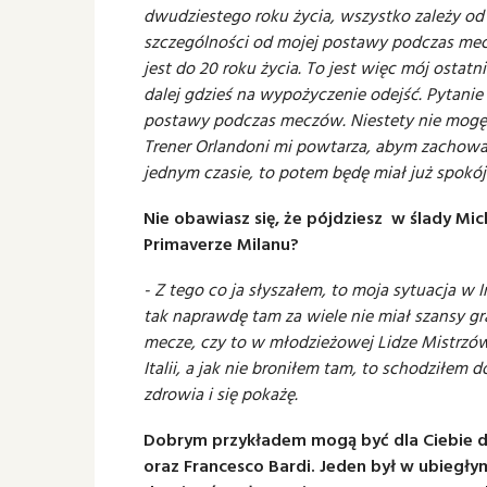
dwudziestego roku życia, wszystko zależy od
szczególności od mojej postawy podczas mecz
jest do 20 roku życia. To jest więc mój ostatn
dalej gdzieś na wypożyczenie odejść. Pytanie 
postawy podczas meczów. Niestety nie mogę s
Trener Orlandoni mi powtarza, abym zachował 
jednym czasie, to potem będę miał już spokój p
Nie obawiasz się, że pójdziesz w ślady Mi
Primaverze Milanu?
- Z tego co ja słyszałem, to moja sytuacja w I
tak naprawdę tam za wiele nie miał szansy gr
mecze, czy to w młodzieżowej Lidze Mistrz
Italii, a jak nie broniłem tam, to schodziłem
zdrowia i się pokażę.
Dobrym przykładem mogą być dla Ciebie dw
oraz Francesco Bardi. Jeden był w ubiegłym