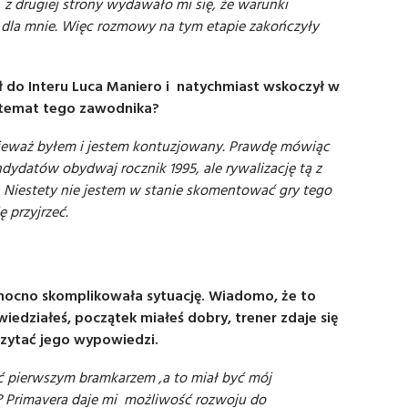
 z drugiej strony wydawało mi się, że warunki
e dla mnie. Więc rozmowy na tym etapie zakończyły
 do Interu Luca Maniero i natychmiast wskoczył w
 temat tego zawodnika?
onieważ byłem i jestem kontuzjowany. Prawdę mówiąc
ydatów obydwaj rocznik 1995, ale rywalizację tą z
Niestety nie jestem w stanie skomentować gry tego
 przyjrzeć.
 mocno skomplikowała sytuację. Wiadomo, że to
iedziałeś, początek miałeś dobry, trener zdaje się
czytać jego wypowiedzi.
ć pierwszym bramkarzem ,a to miał być mój
? Primavera daje mi możliwość rozwoju do