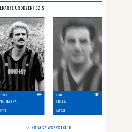
IŁKARZE URODZENI DZIŚ
HERBERT
LINO
PROHASKA
LOLLA
AT: 71
LAT: 128
ZOBACZ WSZYSTKICH