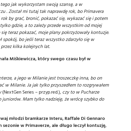
 tego jak wykorzystam swoją szansę, a w
u . Został mi tutaj tak naprawdę rok, bo Primavera
i rok by grać, bronić, pokazać się, wykazać się i potem
tylko gdzie, a to zależy przede wszystkim od mojej
ię teraz pokazać, moje plany pokrzyżowały kontuzje.
spokój, bo jeśli teraz wszystko zdarzyło się w
rzez kilka kolejnych lat.
chała Miśkiewicza, który swego czasu był w
nterze, a jego w Milanie jest troszeczkę inna, bo on
ać w Milanie. Ja jak tylko przyszedłem to rozgrywałem
ów
(NextGen Series – przyp.red.),
czy to w Pucharze
 do juniorów. Mam tylko nadzieję, że wrócę szybko do
aj młodzi bramkarze Interu, Raffale Di Gennaro
 sezonie w Primaverze, ale długo leczył kontuzję,