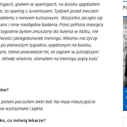
ngach, grałem w sparingach, na boisku spędzałem
P
em, to sparing z Juventusem. Tydzień przed meczem
 problemy z nerwem kulszowym. Wszystko zaczęło się
ns i inne niezbędne badania. Przez półtora miesiąca
 tygodnie byłem zmuszony do leżenia w łóżku, nie
wości jakiegokolwiek treningu. Nikomu nie życzę
w, po pierwszym tygodniu spędzonym na boisku,
m, trener powiedział mi, że zagram w jutrzejszym
.Wtedy właśnie, złamałem na treningu piątą kość
ków?
ą, potem poczułem lekki ból. Na moje nieszczęście
L
nie wytrzymała i pękła.
ko, co mówią lekarze?