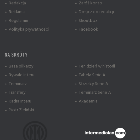
» Redakcja
» Załóż konto
» Reklama
» Dołącz do redakcji
» Regulamin
» Shoutbox
» Polityka prywatności
» Facebook
NA SKRÓTY
» Baza piłkarzy
» Ten dzień w historii
» Rywale Interu
» Tabela Serie A
» Terminarz
» Strzelcy Serie A
» Transfery
» Terminarz Serie A
» Kadra Interu
» Akademia
» Piotr Zieliński