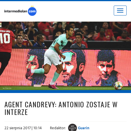
Toggle
navigat
fot. © inter.it
AGENT CANDREVY: ANTONIO ZOSTAJE W
INTERZE
22 sierpnia 2017 | 10:14
Redaktor:
Guarin