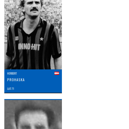
HERBERT
PROHASKA
LAT: 71