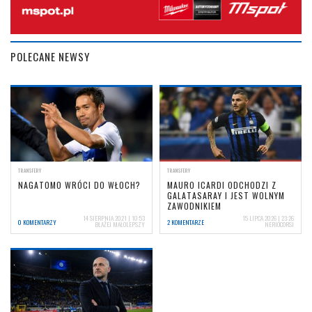
POLECANE NEWSY
TRANSFERY
TRANSFERY
NAGATOMO WRÓCI DO WŁOCH?
MAURO ICARDI ODCHODZI Z
GALATASARAY I JEST WOLNYM
ZAWODNIKIEM
14 SIERPNIA 2021 | 10:53
15 LIPCA 2026 | 23:26
0 KOMENTARZY
2 KOMENTARZE
BŁAŻEJ MAŁOLEPSZY
NERIOCORSI