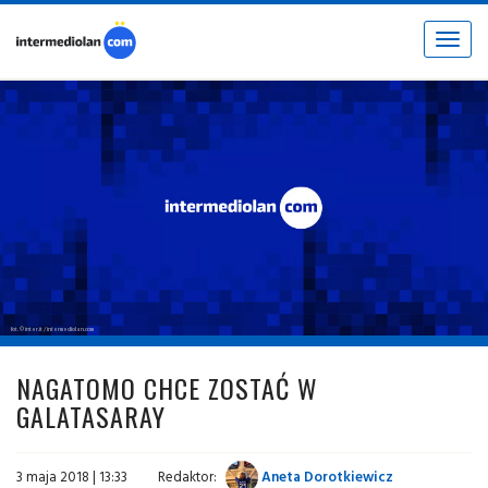
Toggle
navigat
fot. © inter.it / intermediolan.com
NAGATOMO CHCE ZOSTAĆ W
GALATASARAY
3 maja 2018 | 13:33
Redaktor:
Aneta Dorotkiewicz