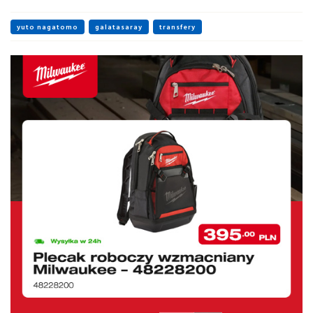
yuto nagatomo
galatasaray
transfery