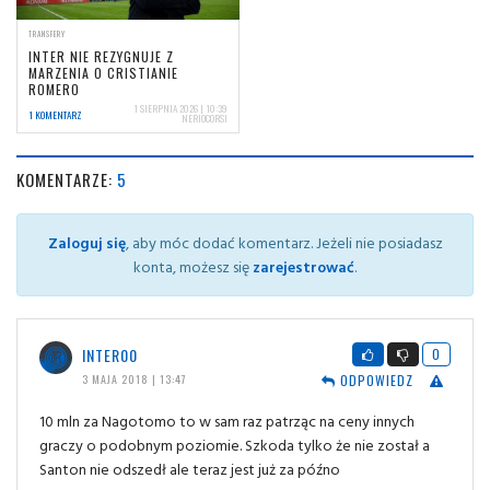
TRANSFERY
INTER NIE REZYGNUJE Z
MARZENIA O CRISTIANIE
ROMERO
1 SIERPNIA 2026 | 10:39
1 KOMENTARZ
NERIOCORSI
KOMENTARZE:
5
Zaloguj się
, aby móc dodać komentarz. Jeżeli nie posiadasz
konta, możesz się
zarejestrować
.
INTER00
0
ODPOWIEDZ
3 MAJA 2018 | 13:47
10 mln za Nagotomo to w sam raz patrząc na ceny innych
graczy o podobnym poziomie. Szkoda tylko że nie został a
Santon nie odszedł ale teraz jest już za późno