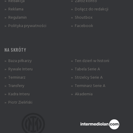
» Redakcja
» Załóż konto
» Reklama
» Dołącz do redakcji
» Regulamin
» Shoutbox
» Polityka prywatności
» Facebook
NA SKRÓTY
» Baza piłkarzy
» Ten dzień w historii
» Rywale Interu
» Tabela Serie A
» Terminarz
» Strzelcy Serie A
» Transfery
» Terminarz Serie A
» Kadra Interu
» Akademia
» Piotr Zieliński