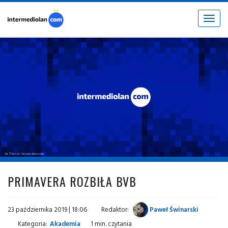
Toggle
navigat
fot. © inter.it / intermediolan.com
PRIMAVERA ROZBIŁA BVB
23 października 2019 | 18:06
Redaktor:
Paweł Świnarski
Kategoria:
Akademia
1 min. czytania