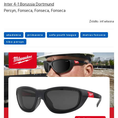
Inter 4-1 Borussia Dortmund
Persyn, Fonseca, Fonseca, Fonseca
Źródło:
inf.własna
akademia
primavera
uefa youth league
matias fonseca
tibo persyn