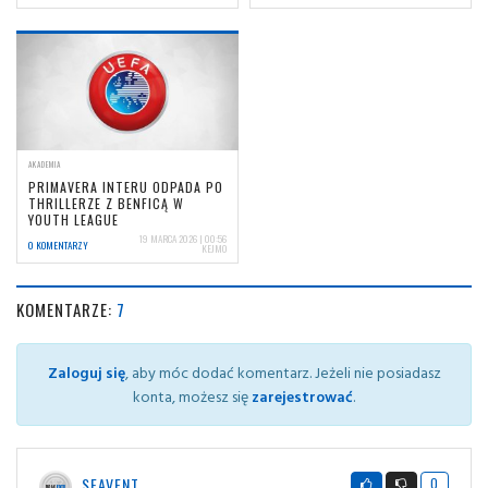
AKADEMIA
PRIMAVERA INTERU ODPADA PO
THRILLERZE Z BENFICĄ W
YOUTH LEAGUE
19 MARCA 2026 | 00:56
0 KOMENTARZY
KEJMO
KOMENTARZE:
7
Zaloguj się
, aby móc dodać komentarz. Jeżeli nie posiadasz
konta, możesz się
zarejestrować
.
SEAVENT
0