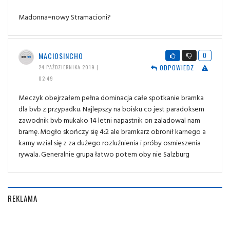
Madonna=nowy Stramacioni?
MACIOSINCHO
0
ODPOWIEDZ
24 PAŹDZIERNIKA 2019 |
02:49
Meczyk obejrzałem pełna dominacja całe spotkanie bramka
dla bvb z przypadku. Najlepszy na boisku co jest paradoksem
zawodnik bvb mukako 14 letni napastnik on zaladowal nam
bramę. Mogło skończy się 4:2 ale bramkarz obronił karnego a
karny wzial się z za dużego rozluźnienia i próby osmieszenia
rywala. Generalnie grupa łatwo potem oby nie Salzburg
REKLAMA