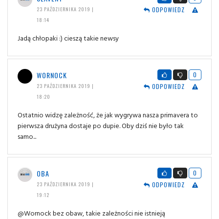
ODPOWIEDZ
23 PAŹDZIERNIKA 2019 |
18:14
Jadą chłopaki :) cieszą takie newsy
WORNOCK
0
ODPOWIEDZ
23 PAŹDZIERNIKA 2019 |
18:20
Ostatnio widzę zależność, że jak wygrywa nasza primavera to
pierwsza drużyna dostaje po dupie. Oby dziś nie było tak
samo...
OBA
0
ODPOWIEDZ
23 PAŹDZIERNIKA 2019 |
19:12
@Wornock bez obaw, takie zależności nie istnieją