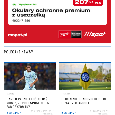
POLECANE NEWSY
AKADEMIA
TRANSFERY
DANILO PAGNI: KTOŚ KIEDYŚ
OFICJALNIE: GIACOMO DE PIERI
MÓWIŁ, ŻE PIO ESPOSITO JEST
PIŁKARZEM ASCOLI
FAWORYZOWANY
25 SIERPNIA 2025 | 13:17
6 LIPCA 2026 | 18:01
0 KOMENTARZY
0 KOMENTARZY
NERIOCORSI
NERIOCORSI