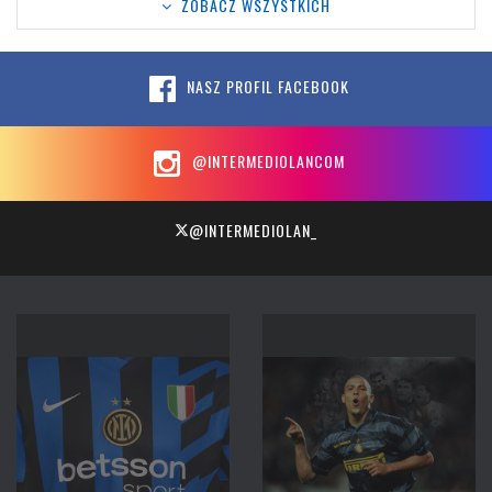
ZOBACZ WSZYSTKICH
NASZ PROFIL FACEBOOK
@INTERMEDIOLANCOM
@INTERMEDIOLAN_