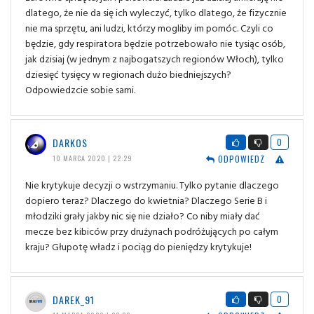
dlatego, że nie da się ich wyleczyć, tylko dlatego, że fizycznie
nie ma sprzętu, ani ludzi, którzy mogliby im pomóc. Czyli co
będzie, gdy respiratora będzie potrzebowało nie tysiąc osób,
jak dzisiaj (w jednym z najbogatszych regionów Włoch), tylko
dziesięć tysięcy w regionach dużo biedniejszych?
Odpowiedzcie sobie sami.
DARKOS
0
ODPOWIEDZ
10 MARCA 2020 | 22:29
Nie krytykuje decyzji o wstrzymaniu. Tylko pytanie dlaczego
dopiero teraz? Dlaczego do kwietnia? Dlaczego Serie B i
młodziki grały jakby nic się nie działo? Co niby miały dać
mecze bez kibiców przy drużynach podróżujących po całym
kraju? Głupotę władz i pociąg do pieniędzy krytykuje!
DAREK_91
0