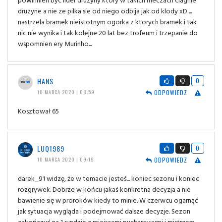
druzyne a nie ze pilka sie od niego odbija jak od klody xD ...
nastrzela bramek nieistotnym ogorka z ktorych bramek i tak
nic nie wynika i tak kolejne 20 lat bez trofeum i trzepanie do
wspomnien ery Murinho...
HANS
0
ODPOWIEDZ
10 MARCA 2020 | 08:59
Kosztował 65
LUQ1989
0
ODPOWIEDZ
10 MARCA 2020 | 09:19
darek_91 widzę, że w temacie jesteś... koniec sezonu i koniec
rozgrywek. Dobrze w końcu jakaś konkretna decyzja a nie
bawienie się w proroków kiedy to minie. W czerwcu ogarnąć
jak sytuacja wygląda i podejmować dalsze decyzje. Sezon
zakończyć na 1 rundzie z miejscami pucharowymi i mistrzem