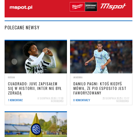
POLECANE NEWSY
OGÓLNA
AKADEMIA
CUADRADO: JUVE ZAPISAŁEM
DANILO PAGNI: KTOŚ KIEDYŚ
SIĘ W HISTORII, INTER NIE BYŁ
MÓWIŁ, ŻE PIO ESPOSITO JEST
ZDRADĄ
FAWORYZOWANY
8 SIERPNIA 2026 | 17:30
25 SIERPNIA 2025 | 13:17
1 KOMENTARZ
0 KOMENTARZY
NERIOCORSI
NERIOCORSI