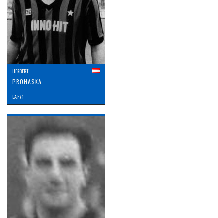
HERBERT
PROHASKA
LAT: 71