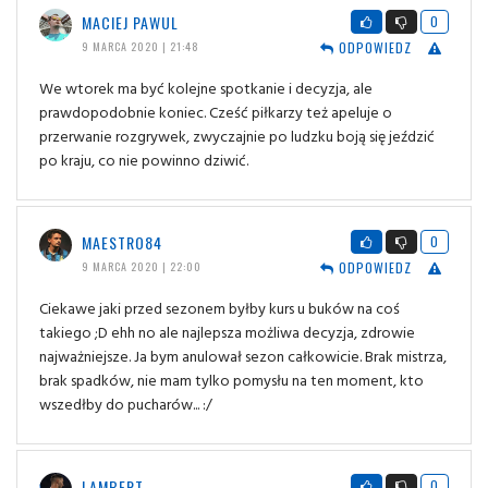
MACIEJ PAWUL
0
ODPOWIEDZ
9 MARCA 2020 | 21:48
We wtorek ma być kolejne spotkanie i decyzja, ale
prawdopodobnie koniec. Cześć piłkarzy też apeluje o
przerwanie rozgrywek, zwyczajnie po ludzku boją się jeździć
po kraju, co nie powinno dziwić.
MAESTRO84
0
ODPOWIEDZ
9 MARCA 2020 | 22:00
Ciekawe jaki przed sezonem byłby kurs u buków na coś
takiego ;D ehh no ale najlepsza możliwa decyzja, zdrowie
najważniejsze. Ja bym anulował sezon całkowicie. Brak mistrza,
brak spadków, nie mam tylko pomysłu na ten moment, kto
wszedłby do pucharów... :/
LAMBERT
0