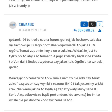
jak z 1 rundy. :)
CHMARUS
0
ODPOWIEDZ
10 MARCA 2020 | 11:40
@darek_91 to trol u nas na forum, gorzej jak fochowata baba
się zachowuje :D Jego normalne wypowiedzi to jakieś 5%
ogółu. Temat zupełnie inny a on o Lukaku... Widać że jest tu
tylko po to aby siać ferment. A jego koledzy bądź inne konta
to Van dall i Sindbadszyderca czy jakoś tak. Ogólnie to szkoda
gadać.
Wracając do tematu to to w sumie nam to nie robi czy teraz
zakończą sezon czy wyniki z sezonu 18/19 i tak jesteśmy w LM
i tak. Nie wiem jak na to będą się zapatrywały kluby serie B i
Serie A (spadkowicze bądź pretendenci do awansu) bo im to
wcale nie po drodze kończyć teraz sezon.