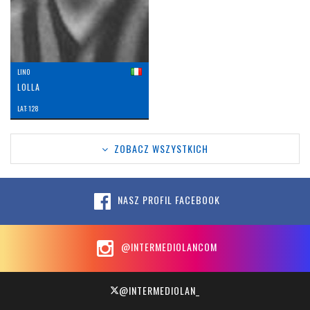
LINO
LOLLA
LAT: 128
ZOBACZ WSZYSTKICH
NASZ PROFIL FACEBOOK
@INTERMEDIOLANCOM
@INTERMEDIOLAN_