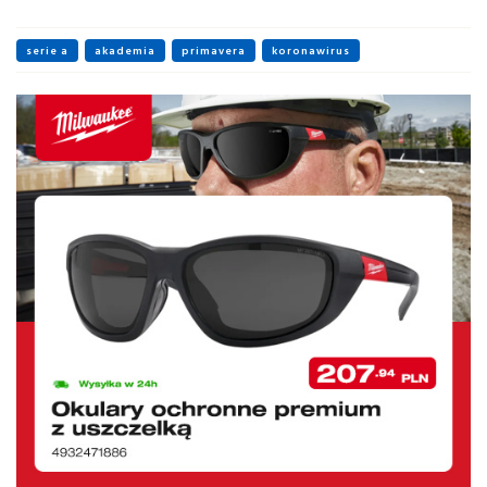
serie a
akademia
primavera
koronawirus