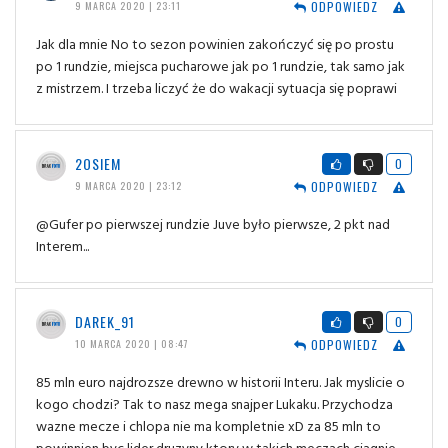
ODPOWIEDZ
9 MARCA 2020 | 23:11
Jak dla mnie No to sezon powinien zakończyć się po prostu
po 1 rundzie, miejsca pucharowe jak po 1 rundzie, tak samo jak
z mistrzem. I trzeba liczyć że do wakacji sytuacja się poprawi
2OSIEM
0
ODPOWIEDZ
9 MARCA 2020 | 23:12
@Gufer po pierwszej rundzie Juve było pierwsze, 2 pkt nad
Interem...
DAREK_91
0
ODPOWIEDZ
10 MARCA 2020 | 08:47
85 mln euro najdrozsze drewno w historii Interu. Jak myslicie o
kogo chodzi? Tak to nasz mega snajper Lukaku. Przychodza
wazne mecze i chlopa nie ma kompletnie xD za 85 mln to
powinnien byc lider druzyny ktory w takich meczach ciagnie