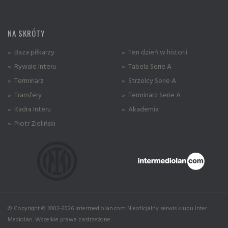
NA SKRÓTY
» Baza piłkarzy
» Ten dzień w historii
» Rywale Interu
» Tabela Serie A
» Terminarz
» Strzelcy Serie A
» Transfery
» Terminarz Serie A
» Kadra Interu
» Akademia
» Piotr Zieliński
© Copyright © 2002-2026 intermediolan.com Nieoficjalny serwis klubu Inter
Mediolan. Wszelkie prawa zastrzeżone.