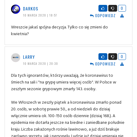
DARKOS
0
ODPOWIEDZ
10 MARCA 2020 | 18:57
Wreszcie jakaś spójna decyzja. Tylko co się zmieni do
kwietnia?
LARRY
0
ODPOWIEDZ
10 MARCA 2020 | 20:30
Dla tych ignorantów, którzy uważają, że koronawirus to
śmiech na sali i "na grypę umiera więcej osób". W Polsce w
zeszłym sezonie grypowym zmarły 143. osoby.
We Włoszech w zeszły piątek a koronawirusa zmarło ponad
20. osób, w sobotę prawie 50., a od niedzieli do dzisiaj
włącznie umiera ok. 100-150 osób dziennie (dzisiaj 168.). A
epidemia nie dotarła jeszcze na biedne i zaniedbane południe
kraju. Liczba zakażonych rośnie lawinowo, a już dziś brakuje
zarówno sprzętu, jak i personelu. Ludzie już dzisiaj umierają nie