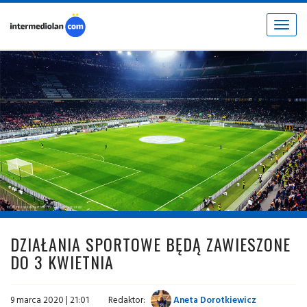
Toggle
navigat
fot. © intermediolan.com / fot. Paweł Świnarski
DZIAŁANIA SPORTOWE BĘDĄ ZAWIESZONE
DO 3 KWIETNIA
9 marca 2020 | 21:01
Redaktor:
Aneta Dorotkiewicz