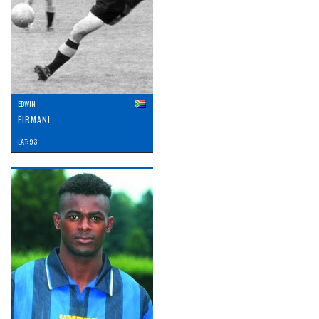
EDWIN
FIRMANI
LAT: 93