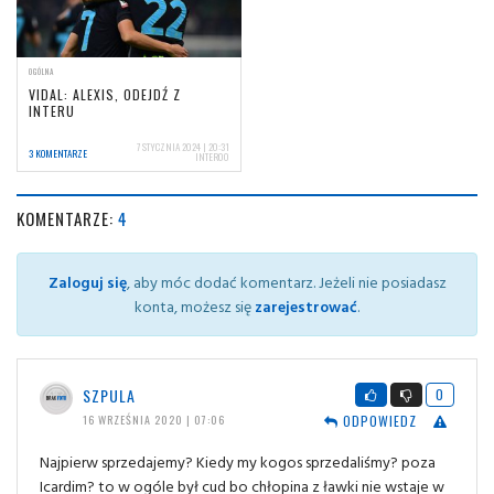
OGÓLNA
VIDAL: ALEXIS, ODEJDŹ Z
INTERU
7 STYCZNIA 2024 | 20:31
3 KOMENTARZE
INTER00
KOMENTARZE:
4
Zaloguj się
, aby móc dodać komentarz. Jeżeli nie posiadasz
konta, możesz się
zarejestrować
.
SZPULA
0
ODPOWIEDZ
16 WRZEŚNIA 2020 | 07:06
Najpierw sprzedajemy? Kiedy my kogos sprzedaliśmy? poza
Icardim? to w ogóle był cud bo chłopina z ławki nie wstaje w