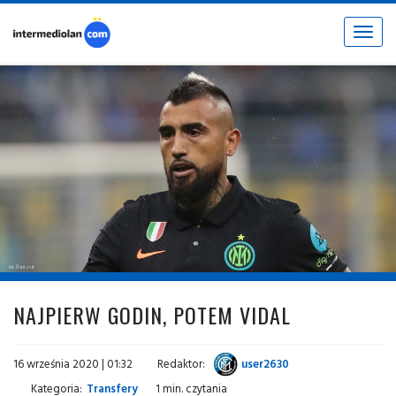
Toggle
navigat
fot. © inter.it
NAJPIERW GODIN, POTEM VIDAL
16 września 2020 | 01:32
Redaktor:
user2630
Kategoria:
Transfery
1 min. czytania