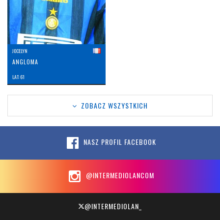
JOCELYN
ANGLOMA
LAT: 61
ZOBACZ WSZYSTKICH
NASZ PROFIL FACEBOOK
@INTERMEDIOLANCOM
@INTERMEDIOLAN_