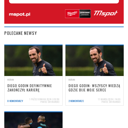
POLECANE NEWSY
OGÓLNA
OGÓLNA
DIEGO GODIN DEFINITYWNIE
DIEGO GODIN: WSZYSCY WIEDZĄ
ZAKOŃCZYŁ KARIERĘ
GDZIE BIJE MOJE SERCE
1 PAŹDZIERNIKA 2024 | 09:50
11 MARCA 2024 | 14:00
0 KOMENTARZY
2 KOMENTARZE
PAWEŁ ŚWINARSKI
PAWEŁ ŚWINARSKI