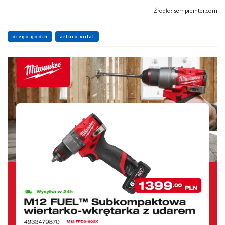
Źródło:
sempreinter.com
diego godin
arturo vidal