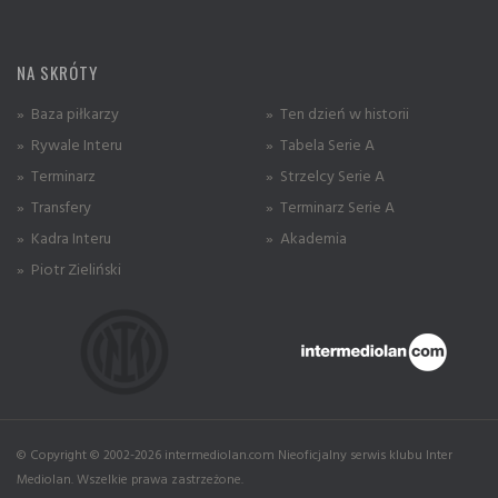
NA SKRÓTY
» Baza piłkarzy
» Ten dzień w historii
» Rywale Interu
» Tabela Serie A
» Terminarz
» Strzelcy Serie A
» Transfery
» Terminarz Serie A
» Kadra Interu
» Akademia
» Piotr Zieliński
© Copyright © 2002-2026 intermediolan.com Nieoficjalny serwis klubu Inter
Mediolan. Wszelkie prawa zastrzeżone.