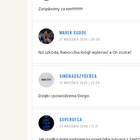
Zatęsknimy za nim!!!!!!!!!!!
MAREK SUDOŁ
21 WRZEŚNIA 2020 | 20:26
No szkoda, Ranocchia mógł wylecieć a On zostać
SINDBADSZYDERCA
21 WRZEŚNIA 2020 | 22:04
Dzięki i powodzenia Diego.
SUPEROFCA
22 WRZEŚNIA 2020 | 17:27
Jak rzadko mam nadzieję na powtórkę sytuacji z Santo