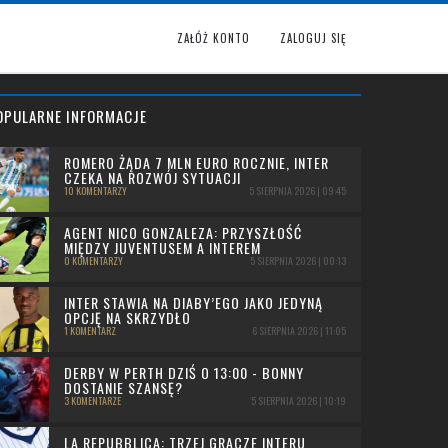
ZAŁÓŻ KONTO
ZALOGUJ SIĘ
OPULARNE INFORMACJE
ROMERO ŻĄDA 7 MLN EURO ROCZNIE, INTER
CZEKA NA ROZWÓJ SYTUACJI
10 KOMENTARZY
5 SIERPNIA 2026 | 09:45
AGENT NICO GONZALEZA: PRZYSZŁOŚĆ
MIĘDZY JUVENTUSEM A INTEREM
0 KOMENTARZY
5 SIERPNIA 2026 | 00:13
INTER STAWIA NA DIABY’EGO JAKO JEDYNĄ
OPCJĘ NA SKRZYDŁO
1 KOMENTARZ
6 SIERPNIA 2026 | 11:05
DERBY W PERTH DZIŚ O 13:00 - BONNY
DOSTANIE SZANSĘ?
3 KOMENTARZE
5 SIERPNIA 2026 | 10:19
LA REPUBBLICA: TRZEJ GRACZE INTERU