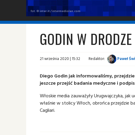
fot. © inter.it / intermediolan.com
GODIN W DRODZE
21 września 2020 | 15:32
Redaktor:
Paweł Świ
Diego Godin jak informowaliśmy, przejdzie 
jeszcze przejść badania medyczne i podpi
Włoskie media zauważyły Urugwajczyka, jak u
właśnie w stolicy Włoch, obrońca przejdzie b
Cagliari.