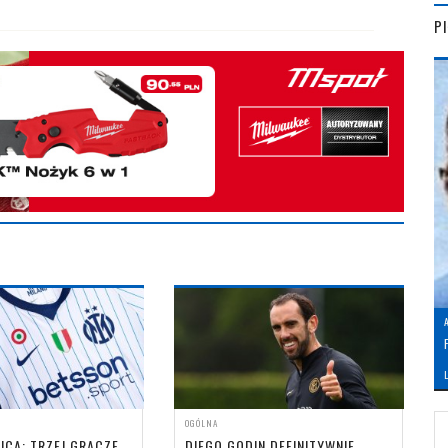
P
L
OGÓLNA
ICA: TRZEJ GRACZE
DIEGO GODIN DEFINITYWNIE