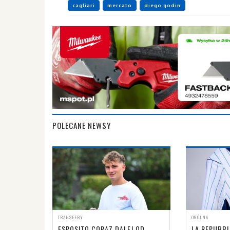
cagliari
mercato
diego godin
POLECANE NEWSY
TRANSFERY
OGÓLNA
ESPOSITO CORAZ DALEJ OD
LA REPUBBL