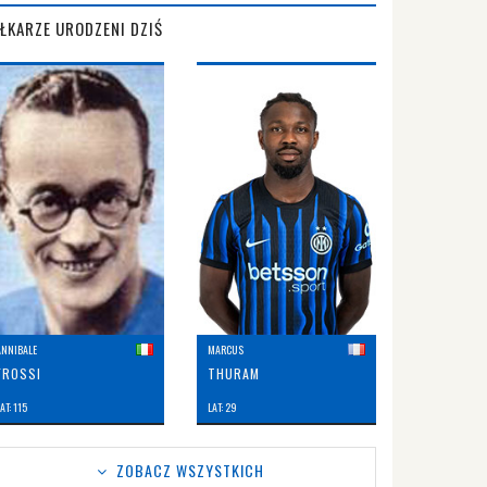
IŁKARZE URODZENI DZIŚ
ANNIBALE
MARCUS
FROSSI
THURAM
AT: 115
LAT: 29
ZOBACZ WSZYSTKICH