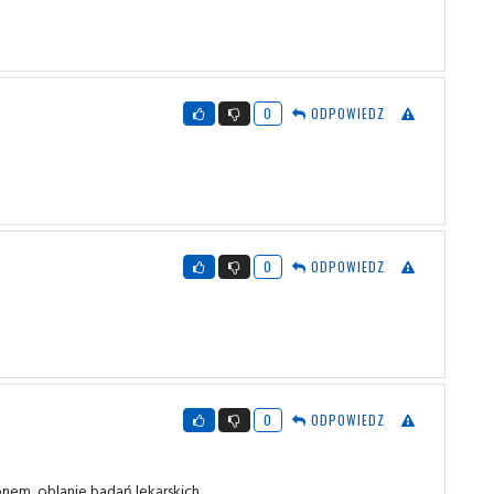
0
ODPOWIEDZ
0
ODPOWIEDZ
0
ODPOWIEDZ
nem, oblanie badań lekarskich.