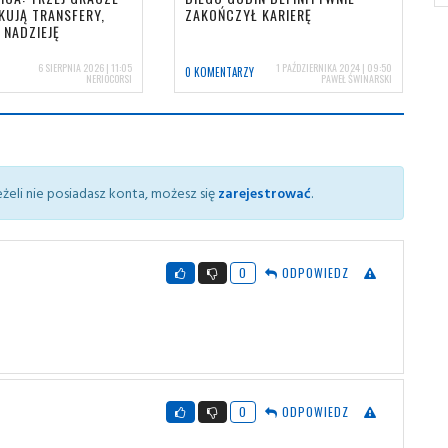
KUJĄ TRANSFERY,
ZAKOŃCZYŁ KARIERĘ
 NADZIEJĘ
6 SIERPNIA 2026 | 11:05
1 PAŹDZIERNIKA 2024 | 09:50
0 KOMENTARZY
NERIOCORSI
PAWEŁ ŚWINARSKI
żeli nie posiadasz konta, możesz się
zarejestrować
.
0
ODPOWIEDZ
0
ODPOWIEDZ