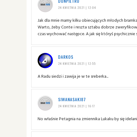
DONPIETRO
24 KWIETNIA 2021 | 12:04
Jak dla mnie mamy kilku obiecujących młodych bramkarzy.
Warto, żeby Conte i reszta sztabu dobrze zweryfikowa
czas wychować następce. A jak się któryś psychicznie
DARKOS
24 KWIETNIA 2021 | 12:55
A Radu siedzi i zawija je w te sreberka...
SIWANASAKI87
24 KWIETNIA 2021 | 16:17
No właśnie Petagnia na zmiennika Lukaku by się idelan