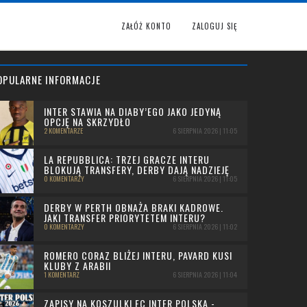
ZAŁÓŻ KONTO
ZALOGUJ SIĘ
OPULARNE INFORMACJE
INTER STAWIA NA DIABY’EGO JAKO JEDYNĄ
OPCJĘ NA SKRZYDŁO
2 KOMENTARZE
6 SIERPNIA 2026 | 11:05
LA REPUBBLICA: TRZEJ GRACZE INTERU
BLOKUJĄ TRANSFERY, DERBY DAJĄ NADZIEJĘ
0 KOMENTARZY
6 SIERPNIA 2026 | 11:05
DERBY W PERTH OBNAŻA BRAKI KADROWE.
JAKI TRANSFER PRIORYTETEM INTERU?
0 KOMENTARZY
6 SIERPNIA 2026 | 11:02
ROMERO CORAZ BLIŻEJ INTERU, PAVARD KUSI
KLUBY Z ARABII
1 KOMENTARZ
6 SIERPNIA 2026 | 11:04
ZAPISY NA KOSZULKI FC INTER POLSKA -