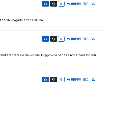
0
ODPOWIEDZ
 też on wygaduje ten Paliuka
0
ODPOWIEDZ
ramkarz starzeje się wolniej.Drągowski bądź za rok Onana bo mu
0
ODPOWIEDZ