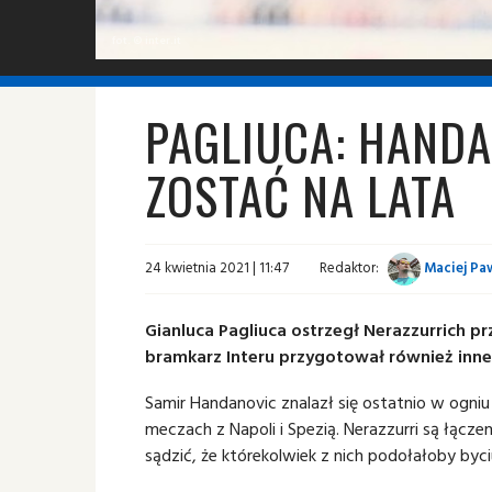
fot. © inter.it
PAGLIUCA: HAND
ZOSTAĆ NA LATA
24 kwietnia 2021 | 11:47
Redaktor:
Maciej Pa
Gianluca Pagliuca ostrzegł Nerazzurrich 
bramkarz Interu przygotował również inne
Samir Handanovic znalazł się ostatnio w ogni
meczach z Napoli i Spezią.
Nerazzurri są łączen
sądzić, że którekolwiek z nich podołałoby byc