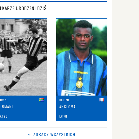
IŁKARZE URODZENI DZIŚ
EDWIN
JOCELYN
FIRMANI
ANGLOMA
AT: 93
LAT: 61
ZOBACZ WSZYSTKICH