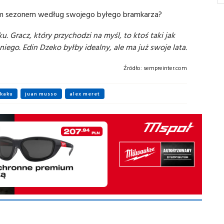
jnym sezonem według swojego byłego bramkarza?
. Gracz, który przychodzi na myśl, to ktoś taki jak
niego. Edin Dzeko byłby idealny, ale ma już swoje lata.
Źródło:
sempreinter.com
ukaku
juan musso
alex meret