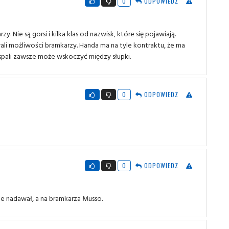
0
ODPOWIEDZ
 Nie są gorsi i kilka klas od nazwisk, które się pojawiają.
li możliwości bramkarzy. Handa ma na tyle kontraktu, że ma
 spali zawsze może wskoczyć między słupki.
0
ODPOWIEDZ
0
ODPOWIEDZ
ie nadawał, a na bramkarza Musso.