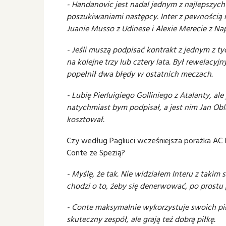
- Handanovic jest nadal jednym z najlepszych
poszukiwaniami następcy. Inter z pewnością m
Juanie Musso z Udinese i Alexie Merecie z Nap
- Jeśli muszą podpisać kontrakt z jednym z t
na kolejne trzy lub cztery lata. Był rewelacy
popełnił dwa błędy w ostatnich meczach.
- Lubię Pierluigiego Golliniego z Atalanty, al
natychmiast bym podpisał, a jest nim Jan Obl
kosztował.
Czy według Pagliuci wcześniejsza porażka AC 
Conte ze Spezią?
- Myślę, że tak. Nie widziałem Interu z taki
chodzi o to, żeby się denerwować, po prostu 
- Conte maksymalnie wykorzystuje swoich piłk
skuteczny zespół, ale grają też dobrą piłkę.