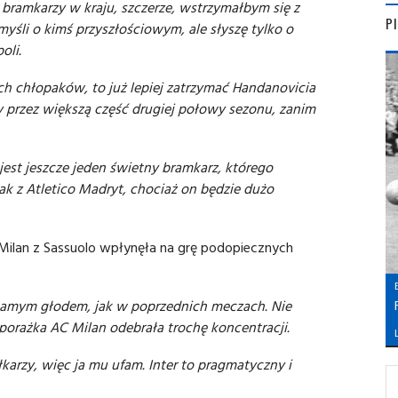
 bramkarzy w kraju, szczerze, wstrzymałbym się z
P
yśli o kimś przyszłościowym, ale słyszę tylko o
oli.
ych chłopaków, to już lepiej zatrzymać Handanovicia
jny przez większą część drugiej połowy sezonu, zanim
e jest jeszcze jeden świetny bramkarz, którego
ak z Atletico Madryt, chociaż on będzie dużo
Milan z Sassuolo wpłynęła na grę podopiecznych
m samym głodem, jak w poprzednich meczach. Nie
porażka AC Milan odebrała trochę koncentracji.
L
arzy, więc ja mu ufam. Inter to pragmatyczny i