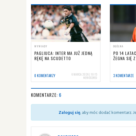
WYWIADY
OGÓLNA
PAGLIUCA: INTER MA JUŻ JEDNĄ
PO 14 LATA
RĘKĘ NA SCUDETTO
ŻEGNA SIĘ 
6 MARCA 2026 | 10:15
0 KOMENTARZY
3 KOMENTARZE
NERIOCORSI
KOMENTARZE:
6
Zaloguj się
, aby móc dodać komentarz. Je