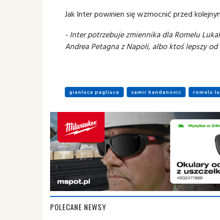
Jak Inter powinien się wzmocnić przed kole
- Inter potrzebuje zmiennika dla Romelu Lukaku
Andrea Petagna z Napoli, albo ktoś lepszy od 
gianluca pagliuca
samir handanovic
romelu l
POLECANE NEWSY