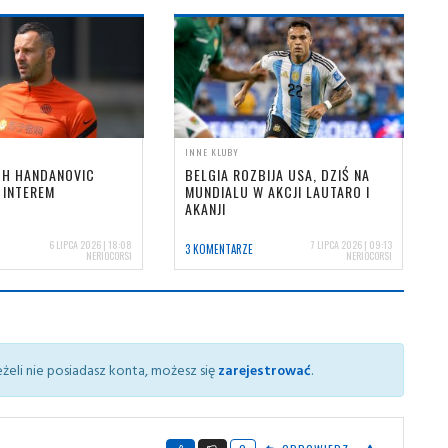
INNE KLUBY
CH HANDANOVIC
BELGIA ROZBIJA USA, DZIŚ NA
Z INTEREM
MUNDIALU W AKCJI LAUTARO I
AKANJI
6 LIPCA 2026 | 18:08
7 LIPCA 2026 | 09:13
3 KOMENTARZE
NERIOCORSI
NERIOCORSI
żeli nie posiadasz konta, możesz się
zarejestrować
.