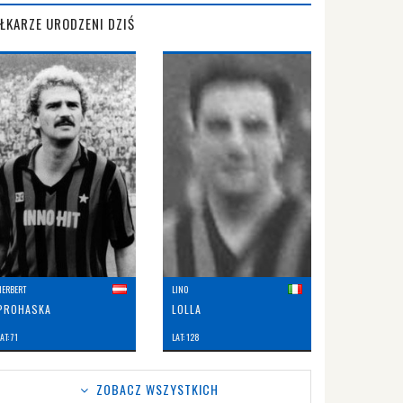
IŁKARZE URODZENI DZIŚ
HERBERT
LINO
PROHASKA
LOLLA
AT: 71
LAT: 128
ZOBACZ WSZYSTKICH