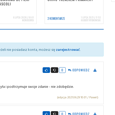
ASCOLI
6 LIPCA 2026 | 18:01
1 LIPCA 2021 | 17:53
2 KOMENTARZE
NERIOCORSI
HUBERT RYBKOWSKI
żeli nie posiadasz konta, możesz się
zarejestrować
.
0
ODPOWIEDZ
ła i podtrzymuje swoje zdanie - nie zdobędzie.
(edycja 2021.06.29 10:01 / Pawel)
0
ODPOWIEDZ