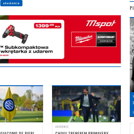
akademia
P
L
AKADEMIA
 GIACOMO DE PIERI
CHIVU TRENEREM PRIMAVERY