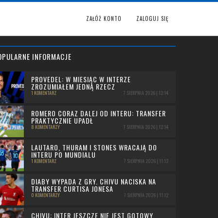
ZAŁÓŻ KONTO
ZALOGUJ SIĘ
OPULARNE INFORMACJE
PROVEDEL: W MIESIĄC W INTERZE
ZROZUMIAŁEM JEDNĄ RZECZ
1 KOMENTARZ
7 SIERPNIA 2026 | 12:14
ROMERO CORAZ DALEJ OD INTERU: TRANSFER
PRAKTYCZNIE UPADŁ
8 KOMENTARZY
7 SIERPNIA 2026 | 12:14
LAUTARO, THURAM I STONES WRACAJĄ DO
INTERU PO MUNDIALU
1 KOMENTARZ
7 SIERPNIA 2026 | 11:12
DIABY WYPADA Z GRY. CHIVU NACISKA NA
TRANSFER CURTISA JONESA
0 KOMENTARZY
7 SIERPNIA 2026 | 11:12
CHIVU: INTER JESZCZE NIE JEST GOTOWY,