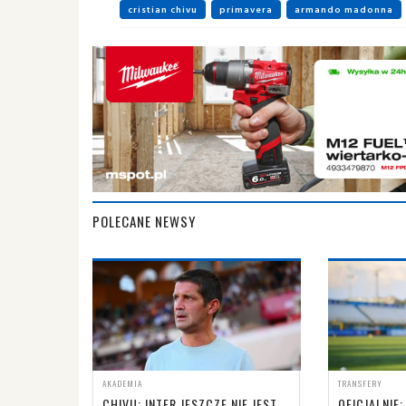
cristian chivu
primavera
armando madonna
POLECANE NEWSY
AKADEMIA
TRANSFERY
CHIVU: INTER JESZCZE NIE JEST
OFICJALNIE: