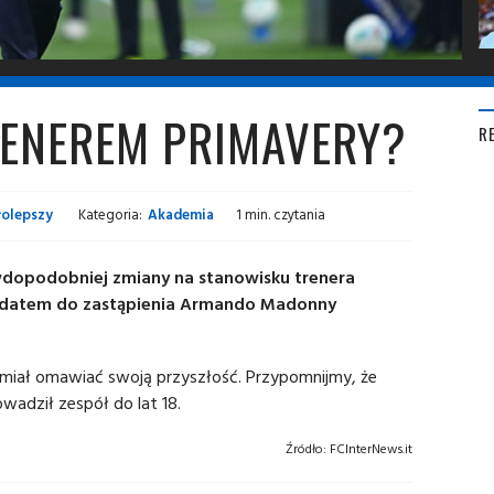
ENEREM PRIMAVERY?
R
łolepszy
Kategoria:
Akademia
1 min. czytania
dopodobniej zmiany na stanowisku trenera
dydatem do zastąpienia Armando Madonny
e miał omawiać swoją przyszłość. Przypomnijmy, że
adził zespół do lat 18.
Źródło:
FCInterNews.it