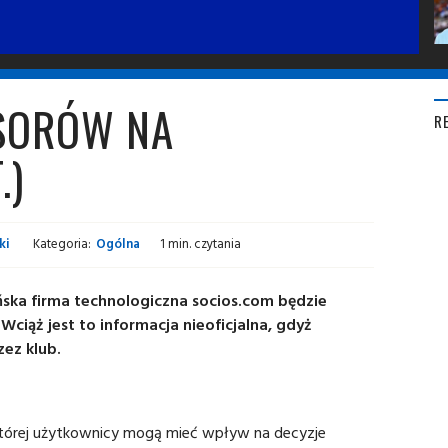
SORÓW NA
R
.)
ki
Kategoria:
Ogólna
1 min. czytania
ńska firma technologiczna socios.com będzie
ciąż jest to informacja nieoficjalna, gdyż
zez klub.
 której użytkownicy mogą mieć wpływ na decyzje