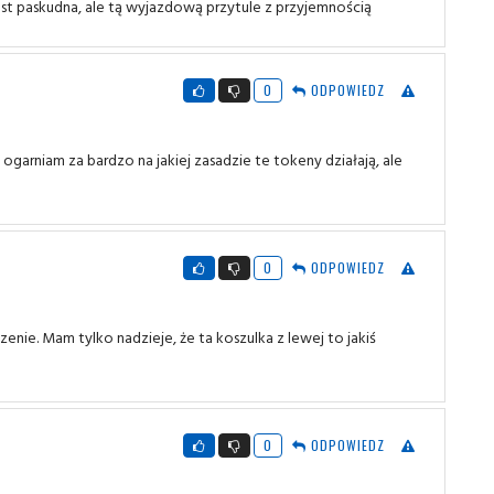
t paskudna, ale tą wyjazdową przytule z przyjemnością
0
ODPOWIEDZ
ogarniam za bardzo na jakiej zasadzie te tokeny działają, ale
0
ODPOWIEDZ
zenie. Mam tylko nadzieje, że ta koszulka z lewej to jakiś
0
ODPOWIEDZ