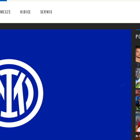
MECZE
KIBICE
SERWIS
P