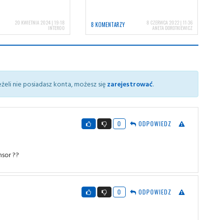
20 KWIETNIA 2024 | 19:18
8 CZERWCA 2022 | 11:36
8 KOMENTARZY
INTER00
ANETA DOROTKIEWICZ
żeli nie posiadasz konta, możesz się
zarejestrować
.
0
ODPOWIEDZ
nsor ??
0
ODPOWIEDZ