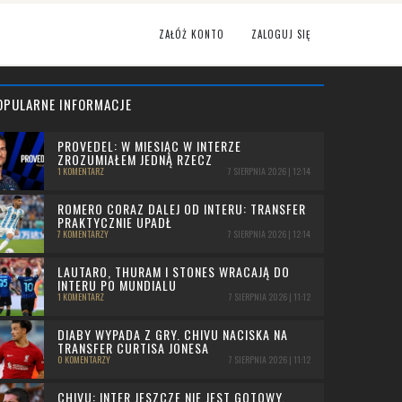
ZAŁÓŻ KONTO
ZALOGUJ SIĘ
OPULARNE INFORMACJE
PROVEDEL: W MIESIĄC W INTERZE
ZROZUMIAŁEM JEDNĄ RZECZ
1 KOMENTARZ
7 SIERPNIA 2026 | 12:14
ROMERO CORAZ DALEJ OD INTERU: TRANSFER
PRAKTYCZNIE UPADŁ
7 KOMENTARZY
7 SIERPNIA 2026 | 12:14
LAUTARO, THURAM I STONES WRACAJĄ DO
INTERU PO MUNDIALU
1 KOMENTARZ
7 SIERPNIA 2026 | 11:12
DIABY WYPADA Z GRY. CHIVU NACISKA NA
TRANSFER CURTISA JONESA
0 KOMENTARZY
7 SIERPNIA 2026 | 11:12
CHIVU: INTER JESZCZE NIE JEST GOTOWY,