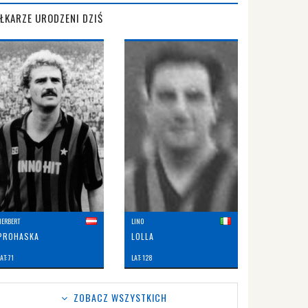
IŁKARZE URODZENI DZIŚ
HERBERT
LINO
PROHASKA
LOLLA
AT: 71
LAT: 128
ZOBACZ WSZYSTKICH