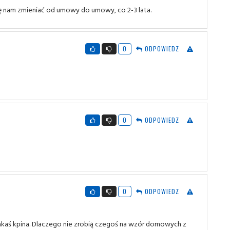
ię nam zmieniać od umowy do umowy, co 2-3 lata.
0
ODPOWIEDZ
0
ODPOWIEDZ
0
ODPOWIEDZ
 jakaś kpina. Dlaczego nie zrobią czegoś na wzór domowych z