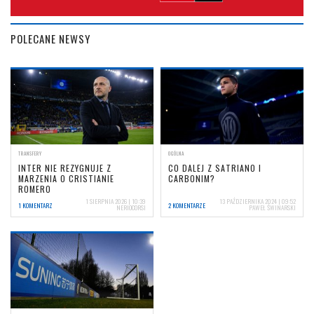
POLECANE NEWSY
TRANSFERY
OGÓLNA
INTER NIE REZYGNUJE Z
CO DALEJ Z SATRIANO I
MARZENIA O CRISTIANIE
CARBONIM?
ROMERO
1 SIERPNIA 2026 | 10:39
13 PAŹDZIERNIKA 2024 | 09:52
1 KOMENTARZ
2 KOMENTARZE
NERIOCORSI
PAWEŁ ŚWINARSKI