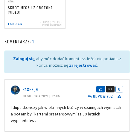
OGÓLNA
SKRÓT MECZU Z CROTONE
(VIDEO)
29 LIPCA 2021 | 11:07
1 KOMENTARZ
PAWEŁ ŚWINARSKI
KOMENTARZE:
1
Zaloguj się
, aby móc dodać komentarz. Jeżeli nie posiadasz
konta, możesz się
zarejestrować
.
PASEK_9
0
ODPOWIEDZ
20 SIERPNIA 2021 | 22:05
I dupa skończy jak wielu innych którzy w sparingach wymiatali
a potem byli kartami przetargowymi za 30 letnich
wypaleńców...