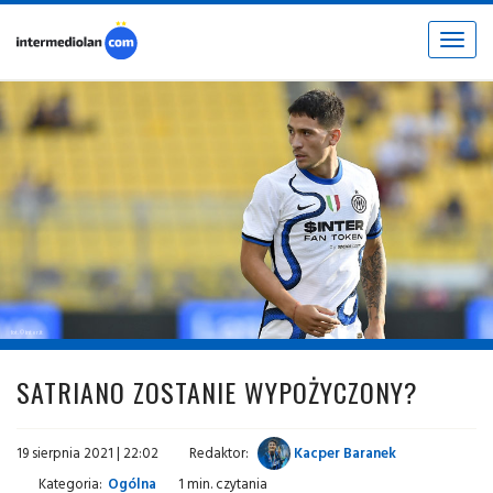
Toggle
navigat
fot. © inter.it
SATRIANO ZOSTANIE WYPOŻYCZONY?
19 sierpnia 2021 | 22:02
Redaktor:
Kacper Baranek
Kategoria:
Ogólna
1 min. czytania