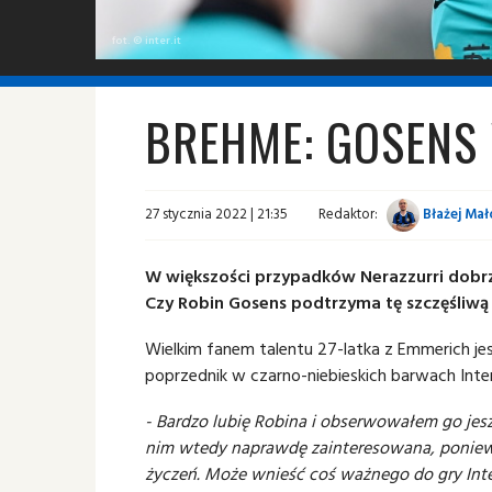
fot. © inter.it
BREHME: GOSENS 
27 stycznia 2022 | 21:35
Redaktor:
Błażej Mał
W większości przypadków Nerazzurri dobrze
Czy Robin Gosens podtrzyma tę szczęśliwą 
Wielkim fanem talentu 27-latka z Emmerich jes
poprzednik w czarno-niebieskich barwach Inter
- Bardzo lubię Robina i obserwowałem go jesz
nim wtedy naprawdę zainteresowana, ponieważ
życzeń. Może wnieść coś ważnego do gry Inter