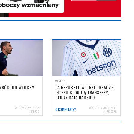
OGÓLNA
WRÓCI DO WŁOCH?
LA REPUBBLICA: TRZEJ GRACZE
INTERU BLOKUJĄ TRANSFERY,
DERBY DAJĄ NADZIEJĘ
27 LIPCA 2024 | 15:52
6 SIERPNIA 2026 | 11:05
0 KOMENTARZY
INTER00
NERIOCORSI