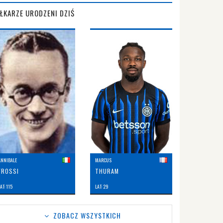
IŁKARZE URODZENI DZIŚ
ANNIBALE
MARCUS
FROSSI
THURAM
AT: 115
LAT: 29
ZOBACZ WSZYSTKICH