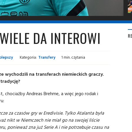
WIELE DA INTEROWI
R
olepszy
Kategoria:
Transfery
1 min. czytania
 wychodzili na transferach niemieckich graczy.
tradycję?
t, chociażby Andreas Brehme, a więc jego rodak i
u:
cze za czasów gry w Eredivisie. Tylko Atalanta była
 nikt w Niemczech nie miał go na swojej liście
u, ponieważ zna już Serie A i nie potrzebuje czasu na