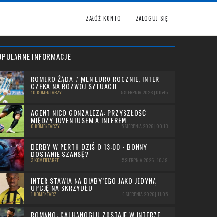
ZAŁÓŻ KONTO
ZALOGUJ SIĘ
OPULARNE INFORMACJE
ROMERO ŻĄDA 7 MLN EURO ROCZNIE, INTER
CZEKA NA ROZWÓJ SYTUACJI
10 KOMENTARZY
5 SIERPNIA 2026 | 09:45
AGENT NICO GONZALEZA: PRZYSZŁOŚĆ
MIĘDZY JUVENTUSEM A INTEREM
0 KOMENTARZY
5 SIERPNIA 2026 | 00:13
DERBY W PERTH DZIŚ O 13:00 - BONNY
DOSTANIE SZANSĘ?
3 KOMENTARZE
5 SIERPNIA 2026 | 10:19
INTER STAWIA NA DIABY’EGO JAKO JEDYNĄ
OPCJĘ NA SKRZYDŁO
1 KOMENTARZ
6 SIERPNIA 2026 | 11:05
ROMANO: CALHANOGLU ZOSTAJE W INTERZE,