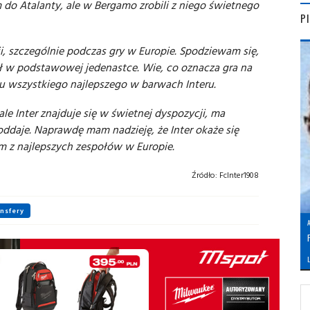
m do Atalanty, ale w Bergamo zrobili z niego świetnego
P
i, szczególnie podczas gry w Europie. Spodziewam się,
 w podstawowej jedenastce. Wie, co oznacza gra na
mu wszystkiego najlepszego w barwach Interu.
ale Inter znajduje się w świetnej dyspozycji, ma
oddaje. Naprawdę mam nadzieję, że Inter okaże się
ym z najlepszych zespołów w Europie.
Źródło:
FcInter1908
ansfery
L