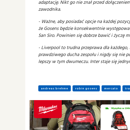
adaptację. Nikt go nie znał przed dołączenie
zawodnika.
- Ważne, aby posiadać opcje na każdej pozycj
że Gosens będzie konsekwentnie występował
San Siro. Powinien się dobrze bawić i życzę 
- Liverpool to trudna przeprawa dla każdego, 
prawdziwego ducha zespołu i nigdy się nie p
lepszy w tym dwumeczu. Inter staje się jedn
andreas brehme
robin gosens
mercato
tr