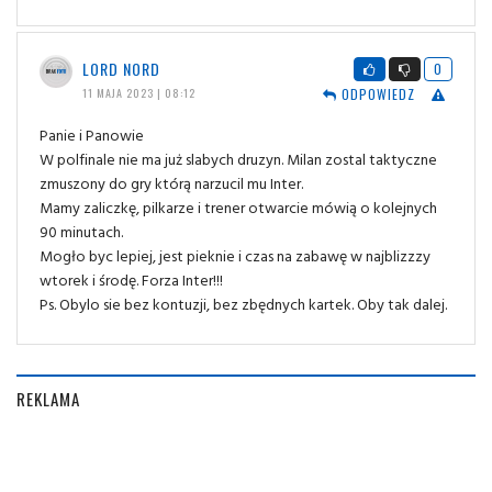
LORD NORD
0
ODPOWIEDZ
11 MAJA 2023 | 08:12
Panie i Panowie
W polfinale nie ma już slabych druzyn. Milan zostal taktyczne
zmuszony do gry którą narzucil mu Inter.
Mamy zaliczkę, pilkarze i trener otwarcie mówią o kolejnych
90 minutach.
Mogło byc lepiej, jest pieknie i czas na zabawę w najblizzzy
wtorek i środę. Forza Inter!!!
Ps. Obylo sie bez kontuzji, bez zbędnych kartek. Oby tak dalej.
REKLAMA