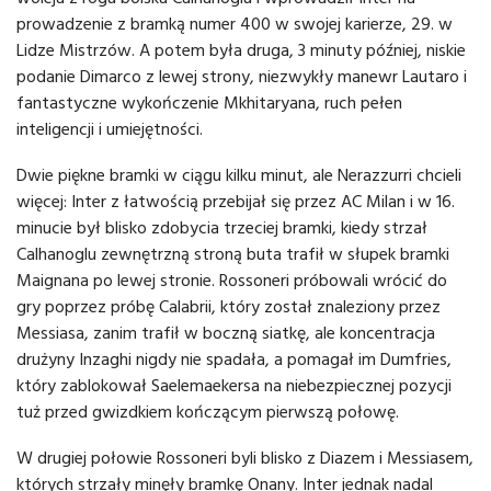
prowadzenie z bramką numer 400 w swojej karierze, 29. w
Lidze Mistrzów. A potem była druga, 3 minuty później, niskie
podanie Dimarco z lewej strony, niezwykły manewr Lautaro i
fantastyczne wykończenie Mkhitaryana, ruch pełen
inteligencji i umiejętności.
Dwie piękne bramki w ciągu kilku minut, ale Nerazzurri chcieli
więcej: Inter z łatwością przebijał się przez AC Milan i w 16.
minucie był blisko zdobycia trzeciej bramki, kiedy strzał
Calhanoglu zewnętrzną stroną buta trafił w słupek bramki
Maignana po lewej stronie. Rossoneri próbowali wrócić do
gry poprzez próbę Calabrii, który został znaleziony przez
Messiasa, zanim trafił w boczną siatkę, ale koncentracja
drużyny Inzaghi nigdy nie spadała, a pomagał im Dumfries,
który zablokował Saelemaekersa na niebezpiecznej pozycji
tuż przed gwizdkiem kończącym pierwszą połowę.
W drugiej połowie Rossoneri byli blisko z Diazem i Messiasem,
których strzały minęły bramkę Onany. Inter jednak nadal