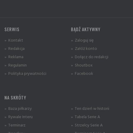
SERWIS
BĄDŹ AKTYWNY
» Kontakt
» Zaloguj się
» Redakcja
» Załóż konto
» Reklama
» Dołącz do redakcji
» Regulamin
» Shoutbox
» Polityka prywatności
» Facebook
NA SKRÓTY
» Baza piłkarzy
» Ten dzień w historii
» Rywale Interu
» Tabela Serie A
» Terminarz
» Strzelcy Serie A