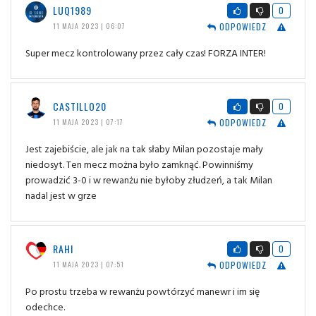
LUQ1989
0
ODPOWIEDZ
11 MAJA 2023 | 06:07
Super mecz kontrolowany przez cały czas! FORZA INTER!
CASTILLO20
0
ODPOWIEDZ
11 MAJA 2023 | 07:17
Jest zajebiście, ale jak na tak słaby Milan pozostaje mały
niedosyt. Ten mecz można było zamknąć. Powinniśmy
prowadzić 3-0 i w rewanżu nie byłoby złudzeń, a tak Milan
nadal jest w grze
RAHI
0
ODPOWIEDZ
11 MAJA 2023 | 07:51
Po prostu trzeba w rewanżu powtórzyć manewr i im się
odechce.