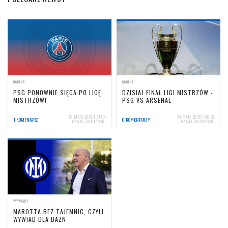
OGÓLNA
OGÓLNA
PSG PONOWNIE SIĘGA PO LIGĘ
DZISIAJ FINAŁ LIGI MISTRZÓW -
MISTRZÓW!
PSG VS ARSENAL
30 MAJA 2026 | 21:04
30 MAJA 2026 | 08:36
1 KOMENTARZ
0 KOMENTARZY
PAWEŁ ŚWINARSKI
PAWEŁ ŚWINARSKI
WYWIADY
MAROTTA BEZ TAJEMNIC, CZYLI
WYWIAD DLA DAZN