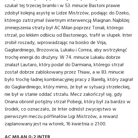
szukał tej trzeciej bramki i w 53. minucie Bastoni prawie
zdobył kolejną asystę w Lidze Mistrzów, podając do Dzeko,
którego zatrzymał świetnym interwencją Maignan. Najbliżej
zmniejszenia straty był AC Milan poprzez Tonali, którego
strzał, po lekkim odbiciu od Bastoniego, trafił w słupek. Inter
zrobił roszady, wprowadzając na boisko de Vrija,
Gagliardiniego, Brozovicia, Lukaku i Correa, aby wstrzyknąć
trochę energii do drużyny. W 74. minucie Lukaku dobrze
znalazł Lautaro, który podał do Darmiana, którego strzał
został dobrze zablokowany przez Thiaw, a w 83. minucie
było trochę ładnej kombinacyjnej pracy z Barellą, który zagrał
do Gagliardiniego, który mimo, że był w sytuacji strzeleckiej,
nie był w stanie oddać strzału. Mecz zakończył się, gdy
Onana obronił potężny strzał Pobegi, który był za bardzo w
środek, co oznaczało, że Inter odniósł zwycięstwo w
pierwszym meczu półfinałów Ligi Mistrzów, a rewanż
zaplanowany jest na wtorek, 16 kwietnia o 21:00.
AC MILAN 0-2 INTER