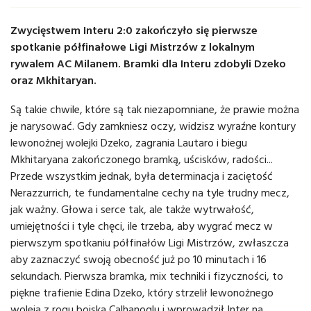
Zwycięstwem Interu 2:0 zakończyło się pierwsze
spotkanie półfinałowe Ligi Mistrzów z lokalnym
rywalem AC Milanem. Bramki dla Interu zdobyli Dzeko
oraz Mkhitaryan.
Są takie chwile, które są tak niezapomniane, że prawie można
je narysować. Gdy zamkniesz oczy, widzisz wyraźne kontury
lewonożnej wolejki Dzeko, zagrania Lautaro i biegu
Mkhitaryana zakończonego bramką, uścisków, radości...
Przede wszystkim jednak, była determinacja i zaciętość
Nerazzurrich, te fundamentalne cechy na tyle trudny mecz,
jak ważny. Głowa i serce tak, ale także wytrwałość,
umiejętności i tyle chęci, ile trzeba, aby wygrać mecz w
pierwszym spotkaniu półfinałów Ligi Mistrzów, zwłaszcza
aby zaznaczyć swoją obecność już po 10 minutach i 16
sekundach. Pierwsza bramka, mix techniki i fizyczności, to
piękne trafienie Edina Dzeko, który strzelił lewonożnego
woleja z rogu boiska Calhanoglu i wprowadził Inter na