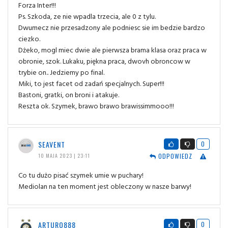
Forza Inter!!!
Ps. Szkoda, ze nie wpadla trzecia, ale 0 z tylu.
Dwumecz nie przesadzony ale podniesc sie im bedzie bardzo
ciezko.
Dżeko, mogl miec dwie ale pierwsza brama klasa oraz praca w
obronie, szok. Lukaku, piękna praca, dwovh obroncow w
trybie on.. Jedziemy po final.
Miki, to jest facet od zadań specjalnych. Super!!!
Bastoni, gratki, on broni i atakuje.
Reszta ok. Szymek, brawo brawo brawissimmooo!!!
SEAVENT
0
ODPOWIEDZ
10 MAJA 2023 | 23:11
Co tu dużo pisać szymek umie w puchary!
Mediolan na ten moment jest obleczony w nasze barwy!
ARTURO888
0