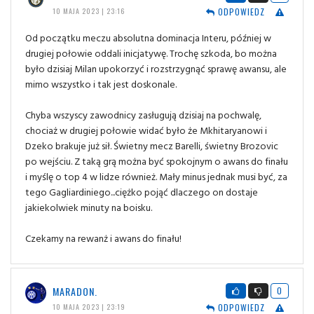
ODPOWIEDZ
10 MAJA 2023 | 23:16
Od początku meczu absolutna dominacja Interu, później w
drugiej połowie oddali inicjatywę. Trochę szkoda, bo można
było dzisiaj Milan upokorzyć i rozstrzygnąć sprawę awansu, ale
mimo wszystko i tak jest doskonale.
Chyba wszyscy zawodnicy zasługują dzisiaj na pochwalę,
chociaż w drugiej połowie widać było że Mkhitaryanowi i
Dzeko brakuje już sił. Świetny mecz Barelli, świetny Brozovic
po wejściu. Z taką grą można być spokojnym o awans do finału
i myślę o top 4 w lidze również. Mały minus jednak musi być, za
tego Gagliardiniego...ciężko pojąć dlaczego on dostaje
jakiekolwiek minuty na boisku.
Czekamy na rewanż i awans do finału!
MARADON.
0
ODPOWIEDZ
10 MAJA 2023 | 23:19