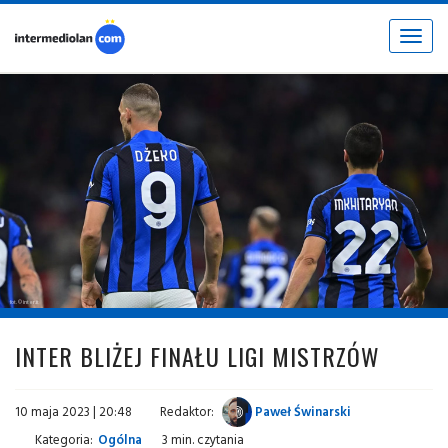
Toggle
navigat
fot. © inter.it
INTER BLIŻEJ FINAŁU LIGI MISTRZÓW
10 maja 2023 | 20:48
Redaktor:
Paweł Świnarski
Kategoria:
Ogólna
3 min. czytania