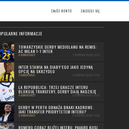
ZAŁÓŻ KONTO
ZALOGUJ SIĘ
OPULARNE INFORMACJE
TOWARZYSKIE DERBY MEDIOLANU NA REMIS:
AC MILAN 1-1 INTER
0 KOMENTARZY
5 SIERPNIA 2026 | 12:13
INTER STAWIA NA DIABY’EGO JAKO JEDYNĄ
OPCJĘ NA SKRZYDŁO
2 KOMENTARZE
6 SIERPNIA 2026 | 11:05
LA REPUBBLICA: TRZEJ GRACZE INTERU
BLOKUJĄ TRANSFERY, DERBY DAJĄ NADZIEJĘ
0 KOMENTARZY
6 SIERPNIA 2026 | 11:05
DERBY W PERTH OBNAŻA BRAKI KADROWE.
JAKI TRANSFER PRIORYTETEM INTERU?
0 KOMENTARZY
6 SIERPNIA 2026 | 11:02
ROMERO CORAZ BLIŻEJ INTERU, PAVARD KUSI