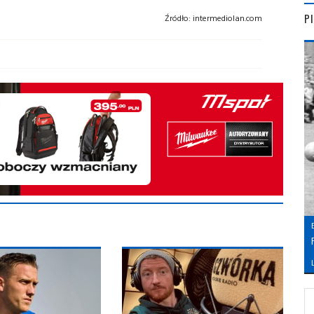
P
Źródło:
intermediolan.com
L