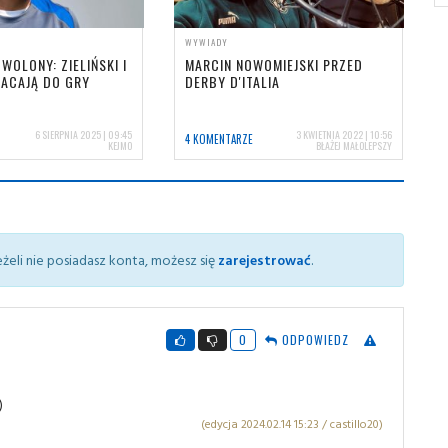
WYWIADY
WOLONY: ZIELIŃSKI I
MARCIN NOWOMIEJSKI PRZED
ACAJĄ DO GRY
DERBY D'ITALIA
6 SIERPNIA 2025 | 09:45
3 KWIETNIA 2022 | 10:56
4 KOMENTARZE
KEJMO
BŁAŻEJ MAŁOLEPSZY
żeli nie posiadasz konta, możesz się
zarejestrować
.
0
ODPOWIEDZ
)
(edycja 2024.02.14 15:23 / castillo20)