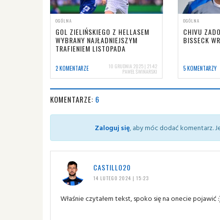
OGÓLNA
OGÓLNA
GOL ZIELIŃSKIEGO Z HELLASEM
CHIVU ZADO
WYBRANY NAJŁADNIEJSZYM
BISSECK WR
TRAFIENIEM LISTOPADA
10 GRUDNIA 2025 | 21:42
2 KOMENTARZE
5 KOMENTARZY
PAWEŁ ŚWINARSKI
KOMENTARZE:
6
Zaloguj się
, aby móc dodać komentarz. Je
CASTILLO20
14 LUTEGO 2024 | 15:23
Właśnie czytałem tekst, spoko się na onecie pojawić :