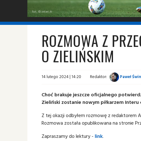
fot. © inter.it
ROZMOWA Z PRZ
O ZIELIŃSKIM
14 lutego 2024 | 14:20
Redaktor:
Paweł Świn
Choć brakuje jeszcze oficjalnego potwierdz
Zieliński zostanie nowym piłkarzem Interu
Z tej okazji odbyłem rozmowę z redaktorem Adr
Rozmowa została opublikowana na stronie Pr
Zapraszamy do lektury -
link
.