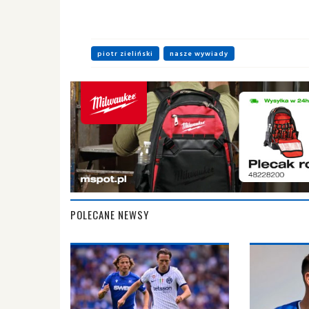
piotr zieliński
nasze wywiady
POLECANE NEWSY