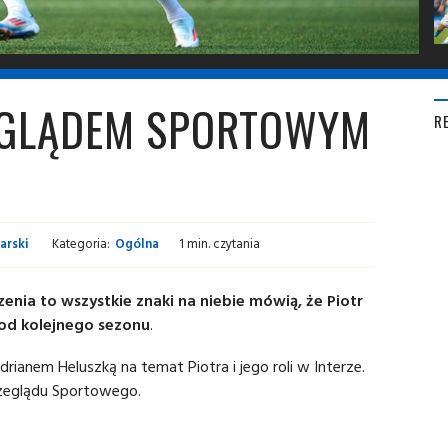
EGLĄDEM SPORTOWYM
R
arski
Kategoria:
Ogólna
1 min. czytania
enia to wszystkie znaki na niebie mówią, że Piotr
 od kolejnego sezonu
.
ianem Heluszką na temat Piotra i jego roli w Interze.
zeglądu Sportowego.