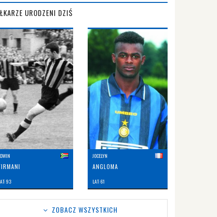
IŁKARZE URODZENI DZIŚ
EDWIN
JOCELYN
FIRMANI
ANGLOMA
AT: 93
LAT: 61
ZOBACZ WSZYSTKICH