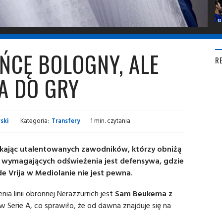
ŃCĘ BOLOGNY, ALE
R
A DO GRY
ski
Kategoria:
Transfery
1 min. czytania
ukając utalentowanych zawodników, którzy obniżą
 wymagających odświeżenia jest defensywa, gdzie
e Vrija w Mediolanie nie jest pewna.
 linii obronnej Nerazzurrich jest
Sam Beukema z
 w Serie A, co sprawiło, że od dawna znajduje się na