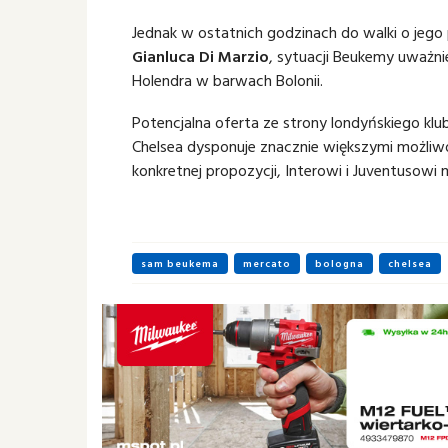
Jednak w ostatnich godzinach do walki o jego 
Gianluca Di Marzio
, sytuacji Beukemy uważni
Holendra w barwach Bolonii.
Potencjalna oferta ze strony londyńskiego k
Chelsea dysponuje znacznie większymi możliwoś
konkretnej propozycji, Interowi i Juventusow
sam beukema
mercato
bologna
chelsea