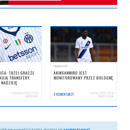
TRANSFERY
ICA: TRZEJ GRACZE
AKINSANMIRO JEST
KUJĄ TRANSFERY,
MONITOROWANY PRZEZ BOLOGNĘ
 NADZIEJĘ
6 SIERPNIA 2026 | 11:05
2 LIPCA 2026 | 08:37
0 KOMENTARZY
NERIOCORSI
MAREK SUDOŁ
żeli nie posiadasz konta, możesz się
zarejestrować
.