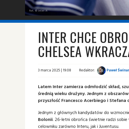
fot. © inter.it
INTER CHCE OBRO
CHELSEA WKRACZ
3 marca 2025 | 19:08
Redaktor:
Paweł Świnar
Latem Inter zamierza odmłodzić skład, sz
średnią wieku drużyny. Jednym z obszarów
przyszłość Francesco Acerbiego i Stefana d
Jednym z głównych kandydatów do wzmocnienia
Bolonii
. 26-letni obrońca świetnie radzi sobie
celowniku zarówno Interu, jak i Juventusu.