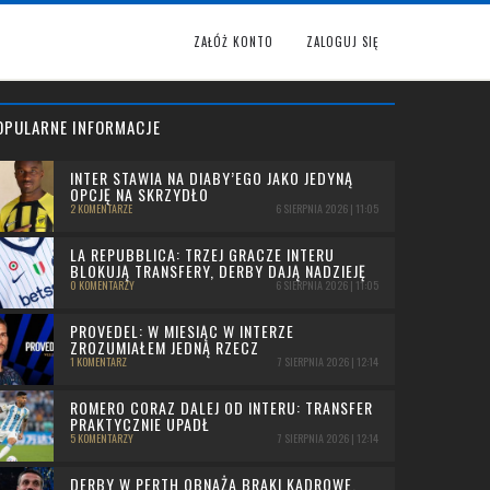
ZAŁÓŻ KONTO
ZALOGUJ SIĘ
OPULARNE INFORMACJE
INTER STAWIA NA DIABY’EGO JAKO JEDYNĄ
OPCJĘ NA SKRZYDŁO
2 KOMENTARZE
6 SIERPNIA 2026 | 11:05
LA REPUBBLICA: TRZEJ GRACZE INTERU
BLOKUJĄ TRANSFERY, DERBY DAJĄ NADZIEJĘ
0 KOMENTARZY
6 SIERPNIA 2026 | 11:05
PROVEDEL: W MIESIĄC W INTERZE
ZROZUMIAŁEM JEDNĄ RZECZ
1 KOMENTARZ
7 SIERPNIA 2026 | 12:14
ROMERO CORAZ DALEJ OD INTERU: TRANSFER
PRAKTYCZNIE UPADŁ
5 KOMENTARZY
7 SIERPNIA 2026 | 12:14
DERBY W PERTH OBNAŻA BRAKI KADROWE.