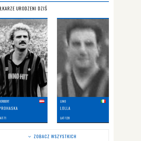
IŁKARZE URODZENI DZIŚ
HERBERT
LINO
PROHASKA
LOLLA
AT: 71
LAT: 128
ZOBACZ WSZYSTKICH