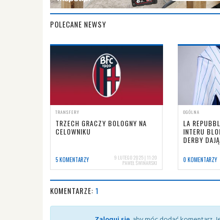
POLECANE NEWSY
TRANSFERY
OGÓLNA
TRZECH GRACZY BOLOGNY NA
LA REPUBBL
CELOWNIKU
INTERU BLO
DERBY DAJĄ
9 LUTEGO 2025 | 11:20
5 KOMENTARZY
0 KOMENTARZY
PAWEŁ ŚWINARSKI
KOMENTARZE:
1
Zaloguj się
, aby móc dodać komentarz. Je