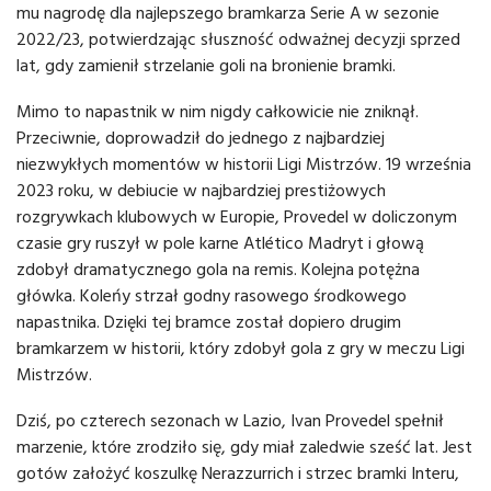
mu nagrodę dla najlepszego bramkarza Serie A w sezonie
2022/23, potwierdzając słuszność odważnej decyzji sprzed
lat, gdy zamienił strzelanie goli na bronienie bramki.
Mimo to napastnik w nim nigdy całkowicie nie zniknął.
Przeciwnie, doprowadził do jednego z najbardziej
niezwykłych momentów w historii Ligi Mistrzów. 19 września
2023 roku, w debiucie w najbardziej prestiżowych
rozgrywkach klubowych w Europie, Provedel w doliczonym
czasie gry ruszył w pole karne Atlético Madryt i głową
zdobył dramatycznego gola na remis. Kolejna potężna
główka. Koleńy strzał godny rasowego środkowego
napastnika. Dzięki tej bramce został dopiero drugim
bramkarzem w historii, który zdobył gola z gry w meczu Ligi
Mistrzów.
Dziś, po czterech sezonach w Lazio, Ivan Provedel spełnił
marzenie, które zrodziło się, gdy miał zaledwie sześć lat. Jest
gotów założyć koszulkę Nerazzurrich i strzec bramki Interu,