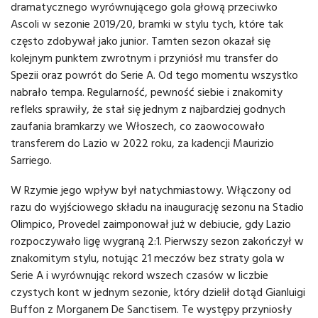
dramatycznego wyrównującego gola głową przeciwko
Ascoli w sezonie 2019/20, bramki w stylu tych, które tak
często zdobywał jako junior. Tamten sezon okazał się
kolejnym punktem zwrotnym i przyniósł mu transfer do
Spezii oraz powrót do Serie A. Od tego momentu wszystko
nabrało tempa. Regularność, pewność siebie i znakomity
refleks sprawiły, że stał się jednym z najbardziej godnych
zaufania bramkarzy we Włoszech, co zaowocowało
transferem do Lazio w 2022 roku, za kadencji Maurizio
Sarriego.
W Rzymie jego wpływ był natychmiastowy. Włączony od
razu do wyjściowego składu na inaugurację sezonu na Stadio
Olimpico, Provedel zaimponował już w debiucie, gdy Lazio
rozpoczywało ligę wygraną 2:1. Pierwszy sezon zakończył w
znakomitym stylu, notując 21 meczów bez straty gola w
Serie A i wyrównując rekord wszech czasów w liczbie
czystych kont w jednym sezonie, który dzielił dotąd Gianluigi
Buffon z Morganem De Sanctisem. Te występy przyniosły