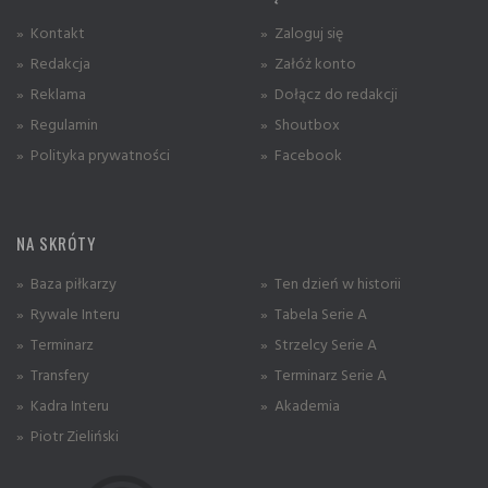
» Kontakt
» Zaloguj się
» Redakcja
» Załóż konto
» Reklama
» Dołącz do redakcji
» Regulamin
» Shoutbox
» Polityka prywatności
» Facebook
NA SKRÓTY
» Baza piłkarzy
» Ten dzień w historii
» Rywale Interu
» Tabela Serie A
» Terminarz
» Strzelcy Serie A
» Transfery
» Terminarz Serie A
» Kadra Interu
» Akademia
» Piotr Zieliński