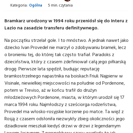
Kategoria:
Ogólna
5 min. czytania
Bramkarz urodzony w 1994 roku przeniósł się do Interu z
Lazio na zasadzie transferu definitywnego.
Na początku strzelał gole. I to mnóstwo. A jednak nawet jako
dziecko Ivan Provedel nie marzył o zdobywaniu bramek, lecz
o bronieniu tej, do której tak często trafiał. Paradoks z
dzieciństwa, który z czasem zdefiniował całą jego piłkarską
drogę. Pierwsze lata spędził, budując reputację
bramkostrzelnego napastnika na boiskach Friuli. Najpierw w
Visinale, niewielkiej miejscowości na południe od Pordenone,
potem w Treviso, aż w końcu trafił do drużyn
młodzieżowych Pordenone, miasta, w którym urodził się 17
marca 1994 roku. Najmłodszy z sześciorga rodzeństwa,
Provedel ma włosko-rosyjskie korzenie po matce. Ta więź z
Rosją z czasem odsłoniła niezwykły zbieg okoliczności: jego
dziadkowie mieszkali kiedyś drzwi w drzwi z legendarnym
Lewem Jaszynem. Z perspektywy czasu wygląda to jak