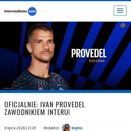
Toggle
navigat
fot. © inter.it
OFICJALNIE: IVAN PROVEDEL
ZAWODNIKIEM INTERU!
8 lipca 2026 | 21:29
Redaktor:
Kejmo