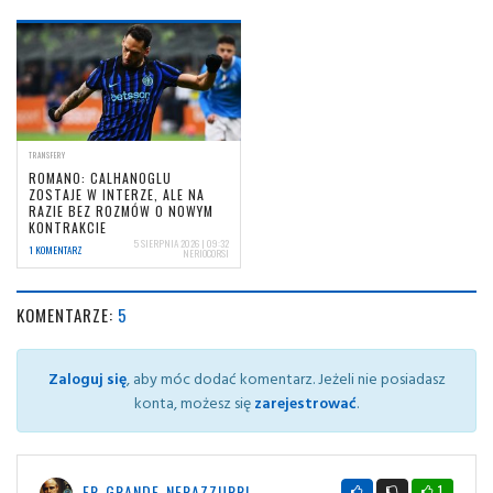
TRANSFERY
ROMANO: CALHANOGLU
ZOSTAJE W INTERZE, ALE NA
RAZIE BEZ ROZMÓW O NOWYM
KONTRAKCIE
5 SIERPNIA 2026 | 09:32
1 KOMENTARZ
NERIOCORSI
KOMENTARZE:
5
Zaloguj się
, aby móc dodać komentarz. Jeżeli nie posiadasz
konta, możesz się
zarejestrować
.
ER_GRANDE_NERAZZURRI
1