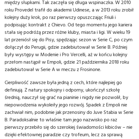
między słupkami. Tak zaczęła się długa wspinaczka. W 2010
roku Provedel trafił do akademii Udinese, a w 2013 roku zrobił
kolejny duży krok, po raz pierwszy opuszczając Friuli i
podpisując kontrakt z Chievo. Od tego momentu jego kariera
stała się podróżą przez różne kluby, miasta i ligi. W wieku 19
lat przeniósł się do Pisy, spędzając sezon w Serie C, po czym
dołączył do Perugii, gdzie zadebiutował w Serie B. Później
były występy w Modenie i Pro Vercelli, aż w końcu kolejny
przełom nastąpił w Empoli, gdzie 21 października 2018 roku
zadebiutował w Serie A w meczu z Frosinone.
Cierpliwość zawsze była jedną z cech, które najlepiej go
definiują. Z natury spokojny i odporny, ukończył szkołę
średnią, nauczył się grać na pianinie i nigdy nie pozwolił, by
niepowodzenia wykoleiły jego rozwój. Spadek z Empoli nie
zachwiał nim, podobnie jak przenosiny do Juve Stabia w Serie
B. Paradoksalnie to właśnie tam jego nazwisko po raz
pierwszy przebiło się do szerokiej świadomości kibiców – nie
dzięki efektownej paradzie czy trofeum, lecz za sprawą