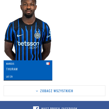
MARCUS
THURAM
LAT: 29
ZOBACZ WSZYSTKICH
NASZ PROFIL FACEBOOK