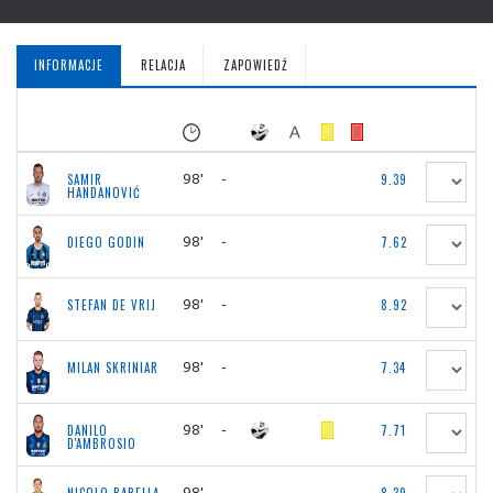
INFORMACJE
RELACJA
ZAPOWIEDŹ
98'
-
SAMIR
9.39
HANDANOVIĆ
98'
-
DIEGO GODIN
7.62
98'
-
STEFAN DE VRIJ
8.92
98'
-
MILAN SKRINIAR
7.34
98'
-
DANILO
7.71
D'AMBROSIO
98'
-