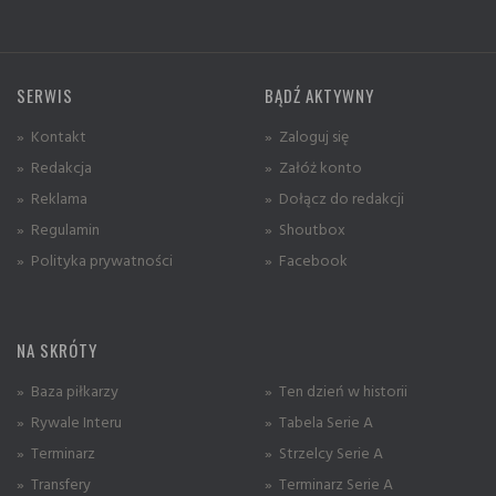
SERWIS
BĄDŹ AKTYWNY
» Kontakt
» Zaloguj się
» Redakcja
» Załóż konto
» Reklama
» Dołącz do redakcji
» Regulamin
» Shoutbox
» Polityka prywatności
» Facebook
NA SKRÓTY
» Baza piłkarzy
» Ten dzień w historii
» Rywale Interu
» Tabela Serie A
» Terminarz
» Strzelcy Serie A
» Transfery
» Terminarz Serie A