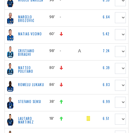
NICOLO BARELLA
8.39
98'
-
MARCELO
6.64
BROZOVIĆ
60'
MATIAS VECINO
5.42
98'
-
CRISTIANO
7.24
BIRAGHI
80'
MATTEO
6.39
POLITANO
86'
ROMELU LUKAKU
6.83
38'
STEFANO SENSI
6.99
18'
LAUTARO
6.51
MARTINEZ