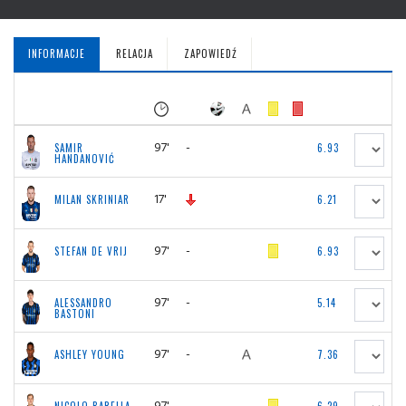
INFORMACJE
RELACJA
ZAPOWIEDŹ
97'
-
SAMIR
6.93
HANDANOVIĆ
17'
MILAN SKRINIAR
6.21
97'
-
STEFAN DE VRIJ
6.93
97'
-
ALESSANDRO
5.14
BASTONI
97'
-
ASHLEY YOUNG
7.36
97'
-