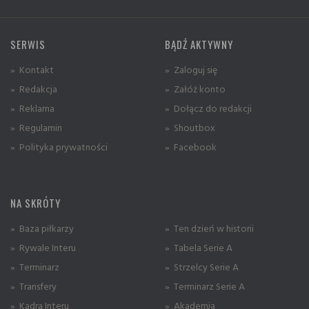
SERWIS
BĄDŹ AKTYWNY
» Kontakt
» Zaloguj się
» Redakcja
» Załóż konto
» Reklama
» Dołącz do redakcji
» Regulamin
» Shoutbox
» Polityka prywatności
» Facebook
NA SKRÓTY
» Baza piłkarzy
» Ten dzień w historii
» Rywale Interu
» Tabela Serie A
» Terminarz
» Strzelcy Serie A
» Transfery
» Terminarz Serie A
» Kadra Interu
» Akademia