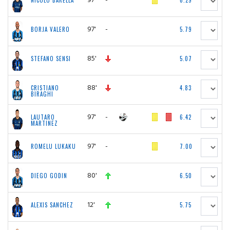
NICOLO BARELLA
6.29
97'
-
BORJA VALERO
5.79
85'
STEFANO SENSI
5.07
88'
CRISTIANO
4.83
BIRAGHI
97'
-
LAUTARO
6.42
MARTINEZ
97'
-
ROMELU LUKAKU
7.00
80'
DIEGO GODIN
6.50
12'
ALEXIS SANCHEZ
5.75