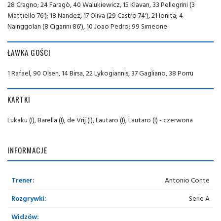
28 Cragno; 24 Faragò, 40 Walukiewicz, 15 Klavan, 33 Pellegrini (3
Mattiello 76'); 18 Nandez, 17 Oliva (29 Castro 74'), 21 Ionita; 4
Nainggolan (8 Cigarini 86'), 10 Joao Pedro; 99 Simeone
ŁAWKA GOŚCI
1 Rafael, 90 Olsen, 14 Birsa, 22 Lykogiannis, 37 Gagliano, 38 Porru
KARTKI
Lukaku (I), Barella (I), de Vrij (I), Lautaro (I), Lautaro (I) - czerwona
INFORMACJE
Trener:
Antonio Conte
Rozgrywki:
Serie A
Widzów: