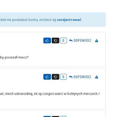
żeli nie posiadasz konta, możesz się
zarejestrować
.
0
ODPOWIEDZ
żeby poszedł mecz?
0
ODPOWIEDZ
ć, niech udowodnią, że są czegos warci w kolejnych meczach. I