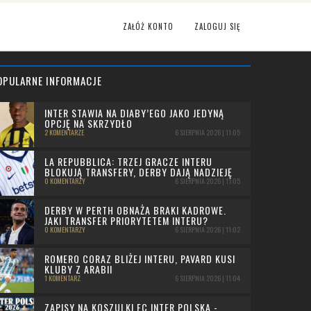
ZAŁÓŻ KONTO
ZALOGUJ SIĘ
OPULARNE INFORMACJE
INTER STAWIA NA DIABY’EGO JAKO JEDYNĄ
OPCJĘ NA SKRZYDŁO
2 KOMENTARZE
6 SIERPNIA 2026 | 11:05
LA REPUBBLICA: TRZEJ GRACZE INTERU
BLOKUJĄ TRANSFERY, DERBY DAJĄ NADZIEJĘ
0 KOMENTARZY
6 SIERPNIA 2026 | 11:05
DERBY W PERTH OBNAŻA BRAKI KADROWE.
JAKI TRANSFER PRIORYTETEM INTERU?
0 KOMENTARZY
6 SIERPNIA 2026 | 11:02
ROMERO CORAZ BLIŻEJ INTERU, PAVARD KUSI
KLUBY Z ARABII
1 KOMENTARZ
6 SIERPNIA 2026 | 11:04
ZAPISY NA KOSZULKI FC INTER POLSKA -