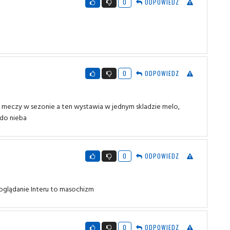
0
ODPOWIEDZ
0
ODPOWIEDZ
h meczy w sezonie a ten wystawia w jednym skladzie melo,
 do nieba
0
ODPOWIEDZ
oglądanie Interu to masochizm
0
ODPOWIEDZ