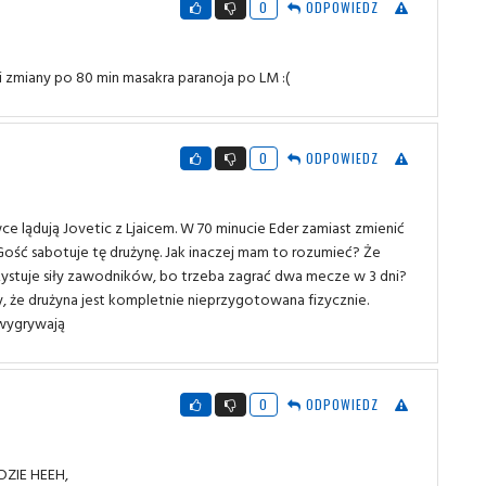
0
ODPOWIEDZ
i zmiany po 80 min masakra paranoja po LM :(
0
ODPOWIEDZ
e lądują Jovetic z Ljaicem. W 70 minucie Eder zamiast zmienić
 Gość sabotuje tę drużynę. Jak inaczej mam to rozumieć? Że
stuje siły zawodników, bo trzeba zagrać dwa mecze w 3 dni?
zy, że drużyna jest kompletnie nieprzygotowana fizycznie.
i wygrywają
0
ODPOWIEDZ
EDZIE HEEH,