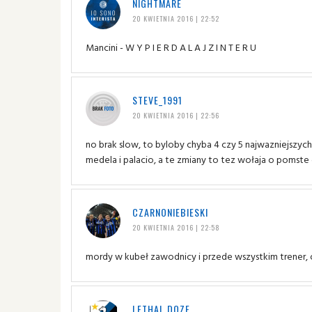
NIGHTMARE
20 KWIETNIA 2016 | 22:52
Mancini - W Y P I E R D A L A J Z I N T E R U
STEVE_1991
20 KWIETNIA 2016 | 22:56
no brak slow, to byloby chyba 4 czy 5 najwazniejszyc
medela i palacio, a te zmiany to tez wołaja o pomste
CZARNONIEBIESKI
20 KWIETNIA 2016 | 22:58
mordy w kubeł zawodnicy i przede wszystkim trener, 
LETHAL DOZE