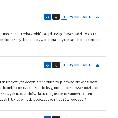
0
ODPOWIEDZ
meczu co trzeba zrobić. Tak jak tysiąc innych ludzi. Tylko ta
on skończony. Trener do zwolnienia natychmiast, bo i tak nic nie
0
ODPOWIEDZ
ak tragicznych decyzji trenerskich to ja dawno nie widziałem.
zej bramki, a on czeka. Palacio leży, Brozo nic nie wychodzi, a on
z naszych napastników. Ja tu czegoś nie rozumiem, co ten
czych ? Jakieś wnioski podczas tych meczów wyciąga ?