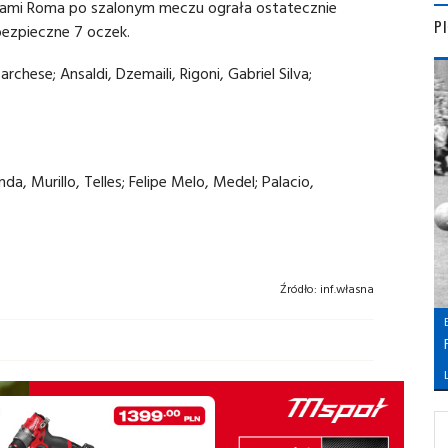
tami Roma po szalonym meczu ograła ostatecznie
P
bezpieczne 7 oczek.
ese; Ansaldi, Dzemaili, Rigoni, Gabriel Silva;
, Murillo, Telles; Felipe Melo, Medel; Palacio,
Źródło:
inf.własna
L