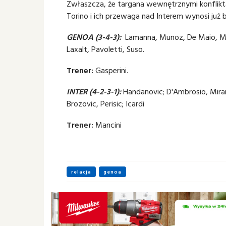
Zwłaszcza, że targana wewnętrznymi konflik
Torino i ich przewaga nad Interem wynosi już 
GENOA (3-4-3):
Lamanna, Munoz, De Maio, March
Laxalt, Pavoletti, Suso.
Trener:
Gasperini.
INTER (4-2-3-1):
Handanovic; D'Ambrosio, Miranda
Brozovic, Perisic; Icardi
Trener:
Mancini
relacja
genoa