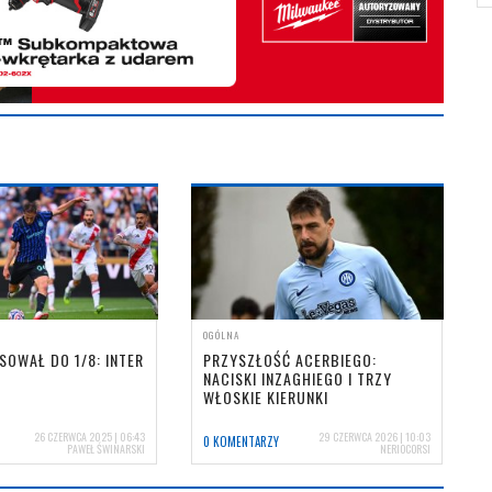
OGÓLNA
SOWAŁ DO 1/8: INTER
PRZYSZŁOŚĆ ACERBIEGO:
NACISKI INZAGHIEGO I TRZY
WŁOSKIE KIERUNKI
26 CZERWCA 2025 | 06:43
29 CZERWCA 2026 | 10:03
0 KOMENTARZY
PAWEŁ ŚWINARSKI
NERIOCORSI