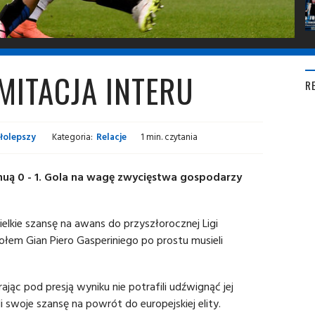
MITACJA INTERU
R
łolepszy
Kategoria:
Relacje
1 min. czytania
Genuą 0 - 1. Gola na wagę zwycięstwa gospodarzy
ewielkie szansę na awans do przyszłorocznej Ligi
em Gian Piero Gasperiniego po prostu musieli
jąc pod presją wyniku nie potrafili udźwignąć jej
i swoje szansę na powrót do europejskiej elity.