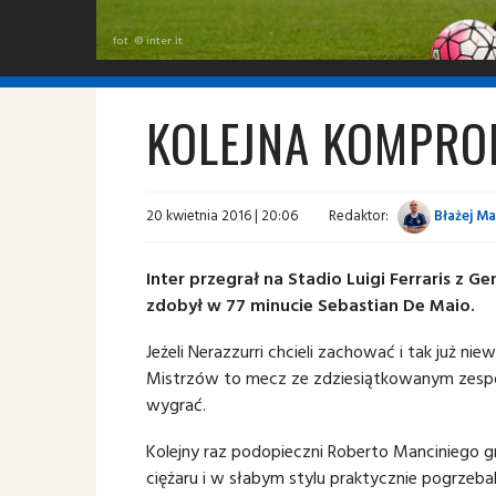
fot. © inter.it
KOLEJNA KOMPRO
20 kwietnia 2016 | 20:06
Redaktor:
Błażej Ma
Inter przegrał na Stadio Luigi Ferraris z 
zdobył w 77 minucie Sebastian De Maio.
Jeżeli Nerazzurri chcieli zachować i tak już ni
Mistrzów to mecz ze zdziesiątkowanym zespoł
wygrać.
Kolejny raz podopieczni Roberto Manciniego gra
ciężaru i w słabym stylu praktycznie pogrzebal