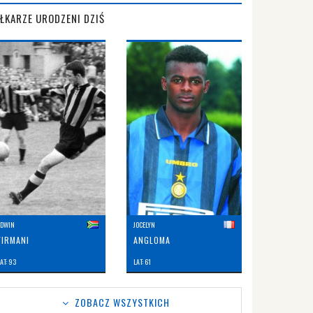
IŁKARZE URODZENI DZIŚ
EDWIN
JOCELYN
FIRMANI
ANGLOMA
AT: 93
LAT: 61
ZOBACZ WSZYSTKICH