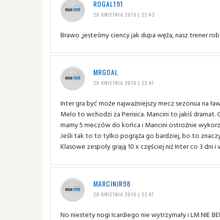
ROGAL191
20 KWIETNIA 2016 | 22:43
Brawo ,jesteśmy ciency jak dupa węża, nasz trener rob
MRGOAL
20 KWIETNIA 2016 | 22:47
Inter gra być może najważniejszy mecz sezonua na ławc
Melo to wchodzi za Perisica. Mancini to jakiś dramat.
mamy 5 meczów do końca i Mancini ostrożnie wykorzy
Jeśli tak to to tylko pogrąża go bardziej, bo to znac
Klasowe zespoły grają 10 x częściej niż Inter co 3 dni 
MARCINJR98
20 KWIETNIA 2016 | 22:47
No niestety nogi Icardiego nie wytrzymały i LM NIE B