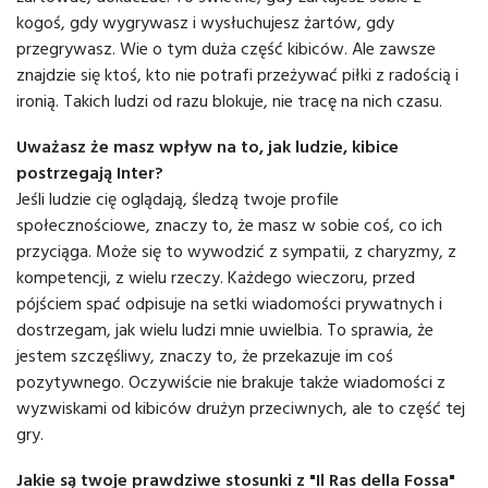
kogoś, gdy wygrywasz i wysłuchujesz żartów, gdy
przegrywasz. Wie o tym duża część kibiców. Ale zawsze
znajdzie się ktoś, kto nie potrafi przeżywać piłki z radością i
ironią. Takich ludzi od razu blokuje, nie tracę na nich czasu.
Uważasz że masz wpływ na to, jak ludzie, kibice
postrzegają Inter?
Jeśli ludzie cię oglądają, śledzą twoje profile
społecznościowe, znaczy to, że masz w sobie coś, co ich
przyciąga. Może się to wywodzić z sympatii, z charyzmy, z
kompetencji, z wielu rzeczy. Każdego wieczoru, przed
pójściem spać odpisuje na setki wiadomości prywatnych i
dostrzegam, jak wielu ludzi mnie uwielbia. To sprawia, że
jestem szczęśliwy, znaczy to, że przekazuje im coś
pozytywnego. Oczywiście nie brakuje także wiadomości z
wyzwiskami od kibiców drużyn przeciwnych, ale to część tej
gry.
Jakie są twoje prawdziwe stosunki z "Il Ras della Fossa"