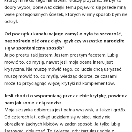
którzy mnie do tego namawiali. Muszę przyznać, że był to
dobry wybór, ponieważ dzięki temu pojawiło się przede mną
wiele profesjonalnych ścieżek, których w inny sposób bym nie
odkrył.
Od początku kanału w jego zamyśle była ta szczerość,
bezpośredniość oraz cięty język czy wszystko narodziło
się w spontaniczny sposób?
Ja po prostu taki jestem. Jestem prostym facetem. Lubię
mówić to, co myślę, nawet jeśli moja ocena Interu jest
krytyczna. Nie muszę mówić tego, co ludzie chcą usłyszeć,
muszę mówić to, co myślę, wiedząc dobrze, że czasami
może to przyciągnąć więcej krytyki niż komplementów.
Jeśli chodzi o wspomnianą przez ciebie krytykę, powiedz
nam jak sobie z nią radzisz.
Moja skrzynka odbiorcza jest pełna wyzwisk, a także i gróźb.
Od czterech lat, odkąd udzielam się w sieci, nigdy nie
obraziłem żadnych kibiców w żaden sposób. Ja tylko lubię
żartować, dokuczać. To świetne, gdy żartujesz sobie z