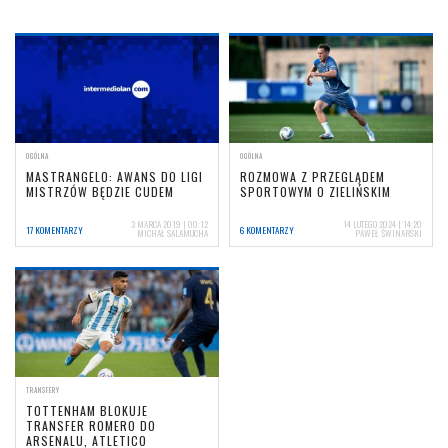
OGÓLNA
OGÓLNA
MASTRANGELO: AWANS DO LIGI
ROZMOWA Z PRZEGLĄDEM
MISTRZÓW BĘDZIE CUDEM
SPORTOWYM O ZIELIŃSKIM
3 MARCA 2019 | 00:12
14 LUTEGO 2024 | 14:20
17 KOMENTARZY
6 KOMENTARZY
MICHAŁ SALAMUCHA
PAWEŁ ŚWINARSKI
TRANSFERY
TOTTENHAM BLOKUJE
TRANSFER ROMERO DO
ARSENALU, ATLETICO