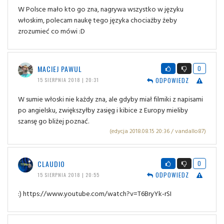
W Polsce mało kto go zna, nagrywa wszystko w języku
włoskim, polecam naukę tego języka chociażby żeby
zrozumieć co mówi :D
MACIEJ PAWUL
0
ODPOWIEDZ
15 SIERPNIA 2018 | 20:31
W sumie włoski nie każdy zna, ale gdyby miał filmiki z napisami
po angielsku, zwiększyłby zasięg i kibice z Europy mieliby
szansę go bliżej poznać.
(edycja 2018.08.15 20:36 / vandallo87)
CLAUDIO
0
ODPOWIEDZ
15 SIERPNIA 2018 | 20:55
:) https://www.youtube.com/watch?v=T6BryYk-rSI