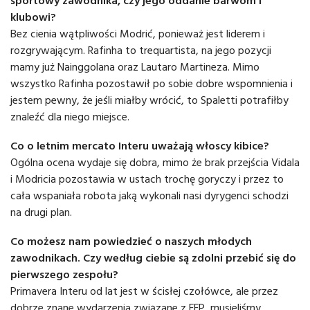
sportowy zawodnika, czy jego oddanie barwom i
klubowi?
Bez cienia wątpliwości Modrić, ponieważ jest liderem i
rozgrywającym. Rafinha to trequartista, na jego pozycji
mamy już Nainggolana oraz Lautaro Martineza. Mimo
wszystko Rafinha pozostawił po sobie dobre wspomnienia i
jestem pewny, że jeśli miałby wrócić, to Spaletti potrafiłby
znaleźć dla niego miejsce.
Co o letnim mercato Interu uważają włoscy kibice?
Ogólna ocena wydaje się dobra, mimo że brak przejścia Vidala
i Modricia pozostawia w ustach trochę goryczy i przez to
cała wspaniała robota jaką wykonali nasi dyrygenci schodzi
na drugi plan.
Co możesz nam powiedzieć o naszych młodych
zawodnikach. Czy według ciebie są zdolni przebić się do
pierwszego zespołu?
Primavera Interu od lat jest w ścisłej czołówce, ale przez
dobrze znane wydarzenia związane z FFP, musieliśmy