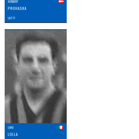
HERBERT
PROHASKA
LAT: 71
LINO
LOLLA