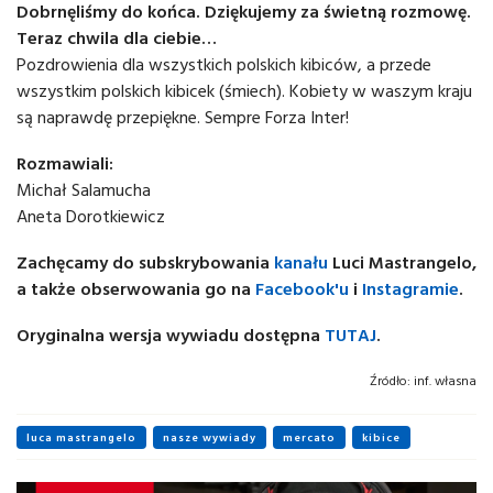
Dobrnęliśmy do końca. Dziękujemy za świetną rozmowę.
Teraz chwila dla ciebie…
Pozdrowienia dla wszystkich polskich kibiców, a przede
wszystkim polskich kibicek (śmiech). Kobiety w waszym kraju
są naprawdę przepiękne. Sempre Forza Inter!
Rozmawiali:
Michał Salamucha
Aneta Dorotkiewicz
Zachęcamy do subskrybowania
kanału
Luci Mastrangelo,
a także obserwowania go na
Facebook'u
i
Instagramie
.
Oryginalna wersja wywiadu dostępna
TUTAJ
.
Źródło:
inf. własna
luca mastrangelo
nasze wywiady
mercato
kibice