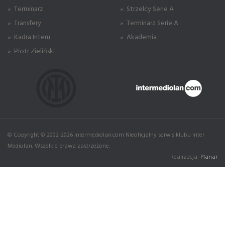
» Terminarz
» Strzelcy Serie A
» Transfery
» Terminarz Serie A
» Kadra Interu
» Akademia
» Piotr Zieliński
© Copyright © 2002-2026 intermediolan.com Nieoficjalny serwis klubu Inter
Mediolan. Wszelkie prawa zastrzeżone.
Realizacja:
Planar