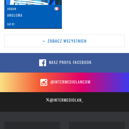
JOCELYN
ANGLOMA
LAT: 61
ZOBACZ WSZYSTKICH
NASZ PROFIL FACEBOOK
@INTERMEDIOLANCOM
@INTERMEDIOLAN_