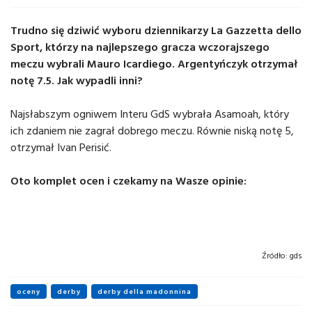
Trudno się dziwić wyboru dziennikarzy La Gazzetta dello
Sport, którzy na najlepszego gracza wczorajszego
meczu wybrali Mauro Icardiego. Argentyńczyk otrzymał
notę 7.5. Jak wypadli inni?
Najsłabszym ogniwem Interu GdS wybrała Asamoah, który
ich zdaniem nie zagrał dobrego meczu. Równie niską notę 5,
otrzymał Ivan Perisić.
Oto komplet ocen i czekamy na Wasze opinie:
Źródło:
gds
oceny
derby
derby della madonnina