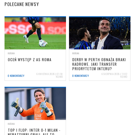
POLECANE NEWSY
OGÓLNA
OGÓLNA
OCEŃ WYSTĘP Z AS ROMA
DERBY W PERTH OBNAŻA BRAKI
KADROWE. JAKI TRANSFER
PRIORYTETEM INTERU?
6 KWIETNIA 2026 | 01:18
6 SIERPNIA 2026 | 11:02
0 KOMENTARZY
0 KOMENTARZY
KEJMO
KEJMO
OGÓLNA
TOP I FLOP: INTER 0-1 MILAN -
NERAZZURRI GRALI, ALE TO