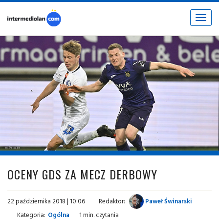
Toggle
navigat
fot. © rsca.be
OCENY GDS ZA MECZ DERBOWY
22 października 2018 | 10:06
Redaktor:
Paweł Świnarski
Kategoria:
Ogólna
1 min. czytania