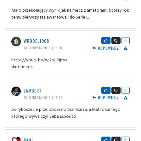
Mało przekonujący wynik jak na mecz z amatorami, którzy rok
temu pierwszy raz awansowali do Serie C.
WRÓBEL1908
0
ODPOWIEDZ
18 SIERPNIA 2019 | 16:15
https://youtu.be/wj2nHPijtvs
skrót meczu
LAMBERT
0
ODPOWIEDZ
18 SIERPNIA 2019 | 16:20
po rykoszecie przelobowało bramkarza, a Mati z karnego
którego wywalczył Seba Esposito
RAHI
0