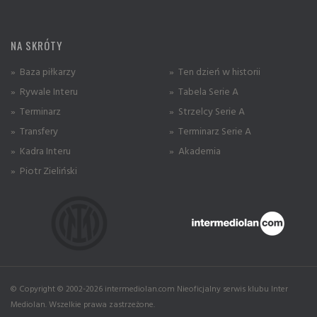
NA SKRÓTY
» Baza piłkarzy
» Ten dzień w historii
» Rywale Interu
» Tabela Serie A
» Terminarz
» Strzelcy Serie A
» Transfery
» Terminarz Serie A
» Kadra Interu
» Akademia
» Piotr Zieliński
© Copyright © 2002-2026 intermediolan.com Nieoficjalny serwis klubu Inter
Mediolan. Wszelkie prawa zastrzeżone.