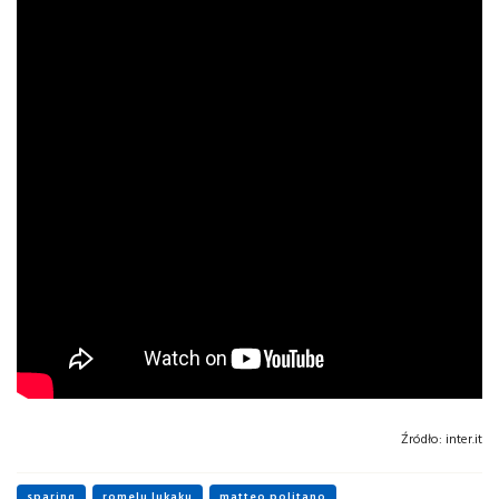
Źródło:
inter.it
sparing
romelu lukaku
matteo politano