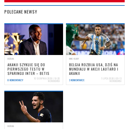
POLECANE NEWSY
OGÓLNA
INNE KLUBY
AKANJI SZYKUJE SIĘ DO
BELGIA ROZBIJA USA, DZIŚ NA
PIERWSZEGO TESTU W
MUNDIALU W AKCJI LAUTARO I
SPARINGU INTER – BETIS
AKANJI
10 SIERPNIA 2026 | 10:20
7 LIPCA 2026 | 09:13
0 KOMENTARZY
3 KOMENTARZE
NERIOCORSI
NERIOCORSI
OGÓLNA