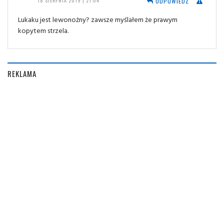
ODPOWIEDZ
18 SIERPNIA 2019 | 21:04
Lukaku jest lewonożny? zawsze myślałem że prawym
kopytem strzela.
REKLAMA