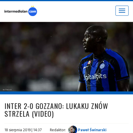
Toggle
navigat
fot. © inter.it
INTER 2-0 GOZZANO: LUKAKU ZNÓW
STRZELA (VIDEO)
18 sierpnia 2019 | 14:37
Redaktor:
Paweł Świnarski