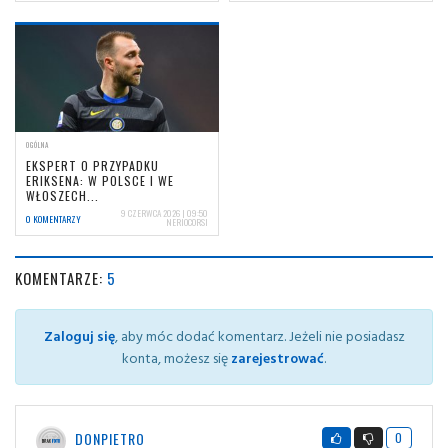
OGÓLNA
EKSPERT O PRZYPADKU
ERIKSENA: W POLSCE I WE
WŁOSZECH...
9 CZERWCA 2026 | 09:50
0 KOMENTARZY
NERIOCORSI
KOMENTARZE:
5
Zaloguj się
, aby móc dodać komentarz. Jeżeli nie posiadasz
konta, możesz się
zarejestrować
.
DONPIETRO
0