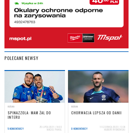
POLECANE NEWSY
OGÓLNA
OGÓLNA
SPINAZZOLA: MAM ŻAL DO
CHORWACJA LEPSZA OD DANII
INTERU
25 LIPCA 2021 | 14:03
11 CZERWCA 2022 | 13:34
5 KOMENTARZY
0 KOMENTARZY
MACIEJ PAWUL
HUBERT RYBKOWSKI