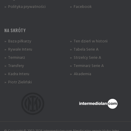
» Polityka prywatności
» Facebook
NA SKRÓTY
» Baza piłkarzy
» Ten dzień w historii
» Rywale Interu
» Tabela Serie A
» Terminarz
» Strzelcy Serie A
» Transfery
» Terminarz Serie A
» Kadra Interu
» Akademia
» Piotr Zieliński
© Copyright © 2002-2026 intermediolan.com Nieoficjalny serwis klubu Inter