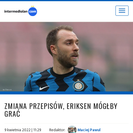
Toggle
navigat
fot. © inter.it
ZMIANA PRZEPISÓW, ERIKSEN MÓGŁBY
GRAĆ
9 kwietnia 2022 | 11:29
Redaktor:
Maciej Pawul