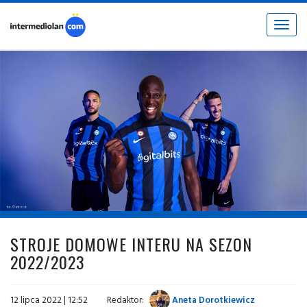
Toggle
navigat
fot. © inter.it
STROJE DOMOWE INTERU NA SEZON
2022/2023
12 lipca 2022 | 12:52
Redaktor:
Aneta Dorotkiewicz