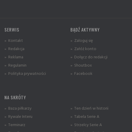
SERWIS
BĄDŹ AKTYWNY
» Kontakt
» Zaloguj się
» Redakcja
» Załóż konto
» Reklama
» Dołącz do redakcji
» Regulamin
» Shoutbox
» Polityka prywatności
» Facebook
NA SKRÓTY
» Baza piłkarzy
» Ten dzień w historii
» Rywale Interu
» Tabela Serie A
» Terminarz
» Strzelcy Serie A