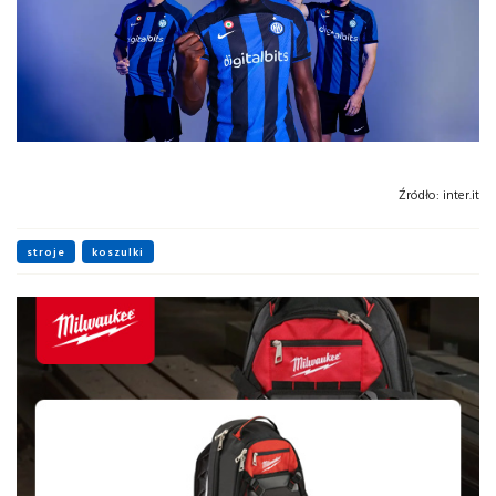
Źródło:
inter.it
stroje
koszulki