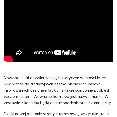
Nowe koszulki odzwierciedlają historyczne wartości Interu.
Nike wrócił do tradycyjnych czarno-niebieskich pasów,
inspirowanych designem lat 60., a także ponownie podkreślił
więź z miastem. Wewnątrz kołnierza jest nazwa miasta. W
zestawie z koszulką będą czarne spodenki oraz czarne getry.
Dzięki nowej odsłonie strony internetowej, wszystkie treści