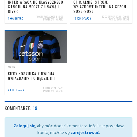
INTER WRACA DO KLASYCZNEGO
OFICJALNIE: STROJE
STROJU NA MECZE Z URAWĄ I
WYJAZDOWE INTERU NA SEZON
RIVER
2025-2026
19 CZERWCA 2025 | 18:39
12 CZERWCA 2025 | 09:45
1 KOMENTARZ
15 KOMENTARZY
PAWEŁ ŚWINARSKI
PAWEŁ ŚWINARSKI
OGÓLNA
KIEDY KOSZULKA Z DWIEMA
GWIAZDAMI? TO BĘDZIE HIT
1 MAJA 2024 | 14:21
7 KOMENTARZY
PAWEŁ ŚWINARSKI
KOMENTARZE:
19
Zaloguj się
, aby móc dodać komentarz. Jeżeli nie posiadasz
konta, możesz się
zarejestrować
.