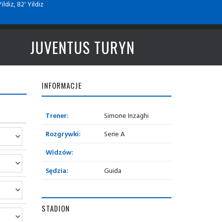
ildiz, 82' Yildiz
JUVENTUS TURYN
INFORMACJE
Trener:
Simone Inzaghi
Rozgrywki:
Serie A
Widzów:
Sędzia:
Guida
STADION