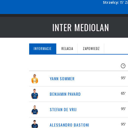
Strzelcy:
15' Z
INTER MEDIOLAN
INFORMACJE
RELACJA
ZAPOWIEDŹ
95'
YANN SOMMER
65'
BENJAMIN PAVARD
95'
STEFAN DE VRIJ
95'
ALESSANDRO BASTONI