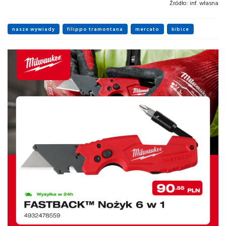
Źródło:
inf. własna
nasze wywiady
filippo tramontana
mercato
kibice