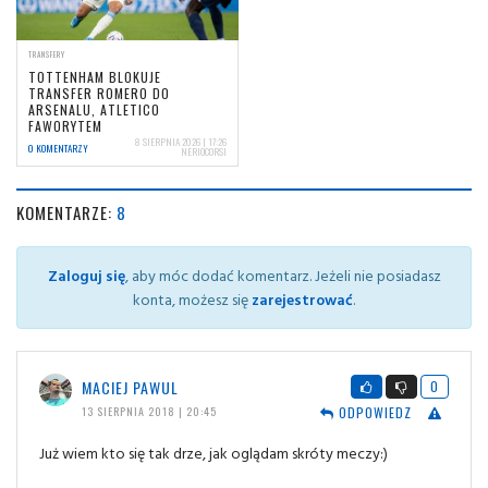
TRANSFERY
TOTTENHAM BLOKUJE
TRANSFER ROMERO DO
ARSENALU, ATLETICO
FAWORYTEM
8 SIERPNIA 2026 | 17:26
0 KOMENTARZY
NERIOCORSI
KOMENTARZE:
8
Zaloguj się
, aby móc dodać komentarz. Jeżeli nie posiadasz
konta, możesz się
zarejestrować
.
MACIEJ PAWUL
0
ODPOWIEDZ
13 SIERPNIA 2018 | 20:45
Już wiem kto się tak drze, jak oglądam skróty meczy:)