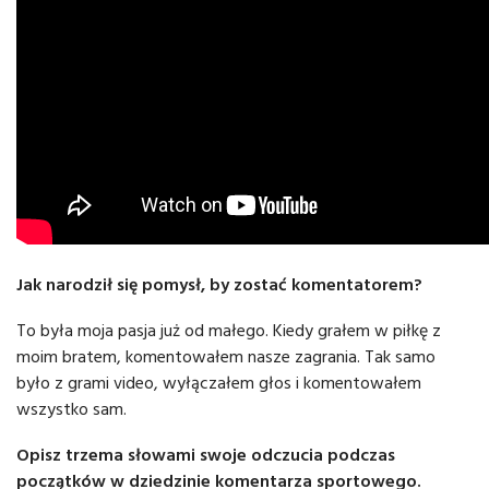
Jak narodził się pomysł, by zostać komentatorem?
To była moja pasja już od małego. Kiedy grałem w piłkę z
moim bratem, komentowałem nasze zagrania. Tak samo
było z grami video, wyłączałem głos i komentowałem
wszystko sam.
Opisz trzema słowami swoje odczucia podczas
początków w dziedzinie komentarza sportowego.