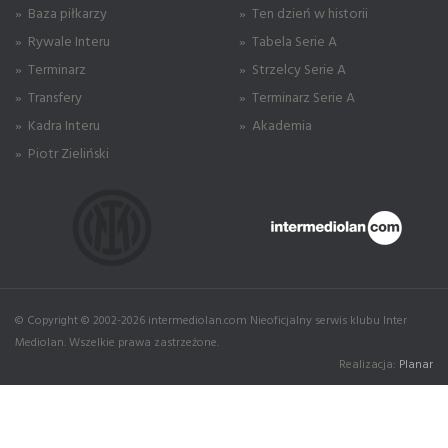
» Baza piłkarzy
» Ten dzień w historii
» Rywale Interu
» Tabela Serie A
» Terminarz
» Strzelcy Serie A
» Transfery
» Terminarz Serie A
» Kadra Interu
» Akademia
» Piotr Zieliński
© Copyright © 2002-2026 intermediolan.com Nieoficjalny serwis klubu Inter
Mediolan. Wszelkie prawa zastrzeżone.
Realizacja:
Planar