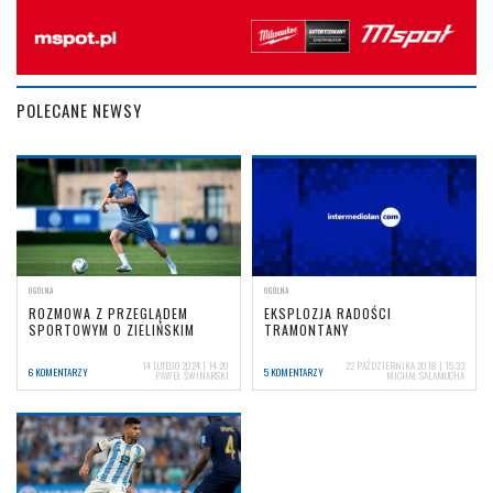
POLECANE NEWSY
OGÓLNA
OGÓLNA
ROZMOWA Z PRZEGLĄDEM
EKSPLOZJA RADOŚCI
SPORTOWYM O ZIELIŃSKIM
TRAMONTANY
14 LUTEGO 2024 | 14:20
22 PAŹDZIERNIKA 2018 | 15:33
6 KOMENTARZY
5 KOMENTARZY
PAWEŁ ŚWINARSKI
MICHAŁ SALAMUCHA