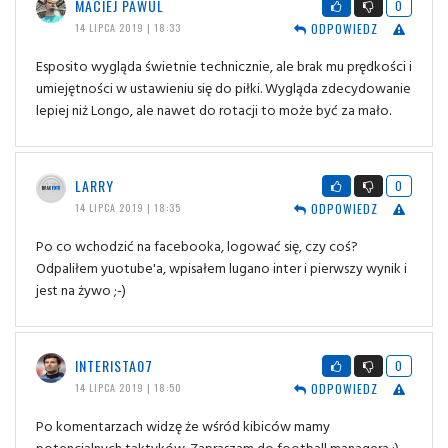
MACIEJ PAWUL
0
ODPOWIEDZ
14 LIPCA 2019 | 18:33
Esposito wygląda świetnie technicznie, ale brak mu prędkości i
umiejętności w ustawieniu się do piłki. Wygląda zdecydowanie
lepiej niż Longo, ale nawet do rotacji to może być za mało.
LARRY
0
ODPOWIEDZ
14 LIPCA 2019 | 18:35
Po co wchodzić na facebooka, logować się, czy coś?
Odpaliłem yuotube'a, wpisałem lugano inter i pierwszy wynik i
jest na żywo ;-)
INTERISTA07
0
ODPOWIEDZ
14 LIPCA 2019 | 18:50
Po komentarzach widzę że wśród kibiców mamy
potencjalnych taktyków. Zapraszam do football managera :)