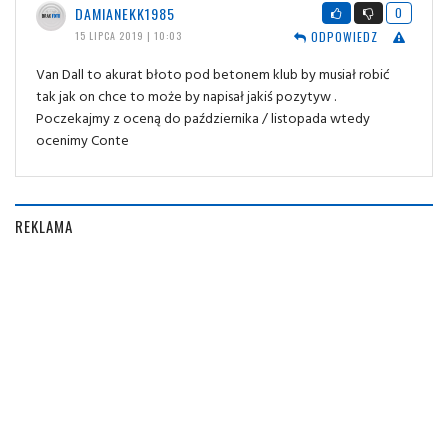
DAMIANEKK1985
0
ODPOWIEDZ
15 LIPCA 2019 | 10:03
Van Dall to akurat błoto pod betonem klub by musiał robić
tak jak on chce to może by napisał jakiś pozytyw .
Poczekajmy z oceną do października / listopada wtedy
ocenimy Conte
REKLAMA