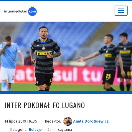
Toggle
navigat
fot. © inter.it
INTER POKONAŁ FC LUGANO
14 lipca 2019 | 16:36
Redaktor:
Aneta Dorotkiewicz
Kategoria:
Relacje
2 min. czytania