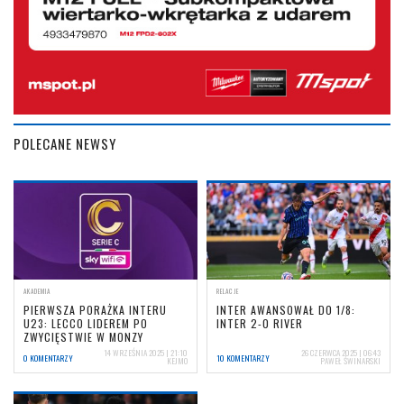
POLECANE NEWSY
AKADEMIA
RELACJE
PIERWSZA PORAŻKA INTERU
INTER AWANSOWAŁ DO 1/8:
U23: LECCO LIDEREM PO
INTER 2-0 RIVER
ZWYCIĘSTWIE W MONZY
14 WRZEŚNIA 2025 | 21:10
26 CZERWCA 2025 | 06:43
0 KOMENTARZY
10 KOMENTARZY
KEJMO
PAWEŁ ŚWINARSKI