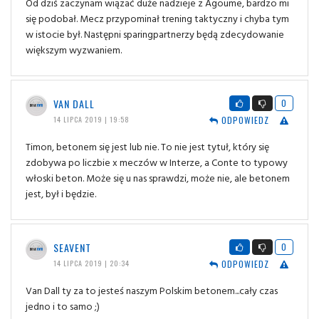
Od dziś zaczynam wiązać duże nadzieje z Agoume, bardzo mi
się podobał. Mecz przypominał trening taktyczny i chyba tym
w istocie był. Następni sparingpartnerzy będą zdecydowanie
większym wyzwaniem.
VAN DALL
0
ODPOWIEDZ
14 LIPCA 2019 | 19:58
Timon, betonem się jest lub nie. To nie jest tytuł, który się
zdobywa po liczbie x meczów w Interze, a Conte to typowy
włoski beton. Może się u nas sprawdzi, może nie, ale betonem
jest, był i będzie.
SEAVENT
0
ODPOWIEDZ
14 LIPCA 2019 | 20:34
Van Dall ty za to jesteś naszym Polskim betonem...cały czas
jedno i to samo ;)