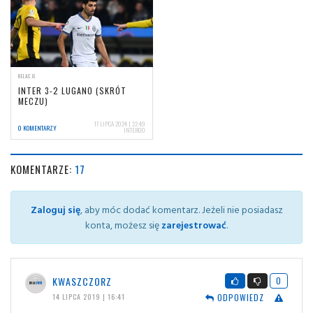
RELACJE
INTER 3-2 LUGANO (SKRÓT
MECZU)
17 LIPCA 2024 | 22:49
0 KOMENTARZY
INTER00
KOMENTARZE:
17
Zaloguj się
, aby móc dodać komentarz. Jeżeli nie posiadasz
konta, możesz się
zarejestrować
.
KWASZCZORZ
0
ODPOWIEDZ
14 LIPCA 2019 | 16:41