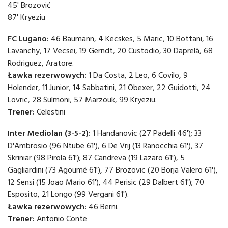
45' Brozović
87' Kryeziu
FC Lugano:
46 Baumann, 4 Kecskes, 5 Maric, 10 Bottani, 16
Lavanchy, 17 Vecsei, 19 Gerndt, 20 Custodio, 30 Daprelà, 68
Rodriguez, Aratore.
Ławka rezerwowych:
1 Da Costa, 2 Leo, 6 Covilo, 9
Holender, 11 Junior, 14 Sabbatini, 21 Obexer, 22 Guidotti, 24
Lovric, 28 Sulmoni, 57 Marzouk, 99 Kryeziu.
Trener:
Celestini
Inter Mediolan (3-5-2):
1 Handanovic (27 Padelli 46'); 33
D'Ambrosio (96 Ntube 61'), 6 De Vrij (13 Ranocchia 61'), 37
Skriniar (98 Pirola 61'); 87 Candreva (19 Lazaro 61'), 5
Gagliardini (73 Agoumé 61'), 77 Brozovic (20 Borja Valero 61'),
12 Sensi (15 Joao Mario 61'), 44 Perisic (29 Dalbert 61'); 70
Esposito, 21 Longo (99 Vergani 61').
Ławka rezerwowych:
46 Berni.
Trener:
Antonio Conte