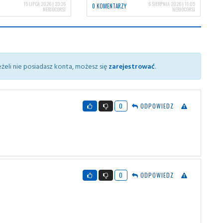
15 LIPCA 2026 | 23:26
6 SIERPNIA 2026 | 11:05
0 KOMENTARZY
NERIOCORSI
NERIOCORSI
żeli nie posiadasz konta, możesz się
zarejestrować
.
0
ODPOWIEDZ
0
ODPOWIEDZ