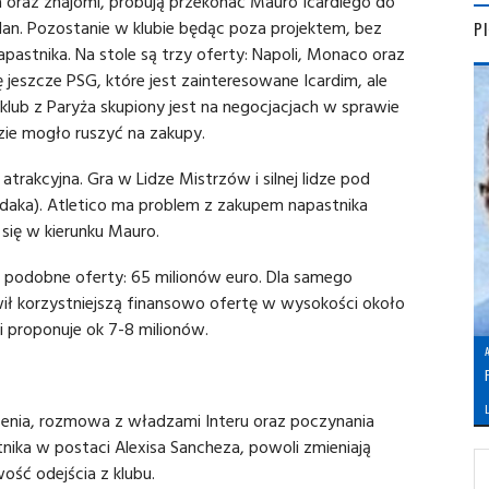
 oraz znajomi, próbują przekonać Mauro Icardiego do
olan. Pozostanie w klubie będąc poza projektem, bez
P
pastnika. Na stole są trzy oferty: Napoli, Monaco oraz
ę jeszcze PSG, które jest zainteresowane Icardim, ale
 klub z Paryża skupiony jest na negocjacjach w sprawie
zie mogło ruszyć na zakupy.
atrakcyjna. Gra w Lidze Mistrzów i silnej lidze pod
aka). Atletico ma problem z zakupem napastnika
 się w kierunku Mauro.
 podobne oferty: 65 milionów euro. Dla samego
ł korzystniejszą finansowo ofertę w wysokości około
i proponuje ok 7-8 milionów.
L
zenia, rozmowa z władzami Interu oraz poczynania
tnika w postaci Alexisa Sancheza, powoli zmieniają
ość odejścia z klubu.