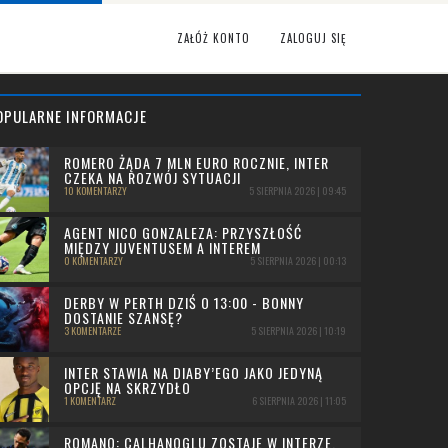
ZAŁÓŻ KONTO
ZALOGUJ SIĘ
OPULARNE INFORMACJE
ROMERO ŻĄDA 7 MLN EURO ROCZNIE, INTER
CZEKA NA ROZWÓJ SYTUACJI
10 KOMENTARZY
5 SIERPNIA 2026 | 09:45
AGENT NICO GONZALEZA: PRZYSZŁOŚĆ
MIĘDZY JUVENTUSEM A INTEREM
0 KOMENTARZY
5 SIERPNIA 2026 | 00:13
DERBY W PERTH DZIŚ O 13:00 - BONNY
DOSTANIE SZANSĘ?
3 KOMENTARZE
5 SIERPNIA 2026 | 10:19
INTER STAWIA NA DIABY’EGO JAKO JEDYNĄ
OPCJĘ NA SKRZYDŁO
1 KOMENTARZ
6 SIERPNIA 2026 | 11:05
ROMANO: CALHANOGLU ZOSTAJE W INTERZE,