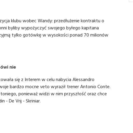
ycja klubu wobec Wandy: przedłużenie kontraktu o
łonni byliby wypożyczyć swojego byłego kapitana
rzyjmą tylko gotówkę w wysokości ponad 70 milionów
ówi nie
towała się z Interem w celu nabycia Alessandro
oje bardzo mocne veto wyraził trener Antonio Conte.
toniego, ponieważ widzi w nim przyszłość oraz chce
 - De Vrij - Skriniar.