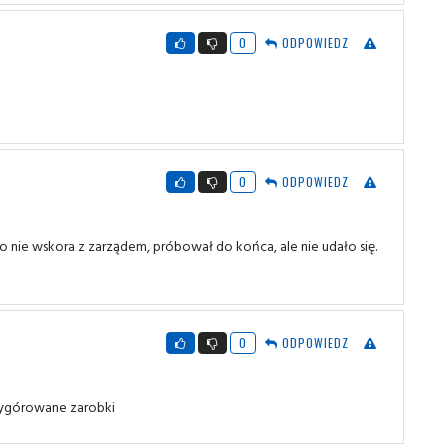
0
ODPOWIEDZ
0
ODPOWIEDZ
go nie wskora z zarządem, próbował do końca, ale nie udało się.
0
ODPOWIEDZ
 wygórowane zarobki