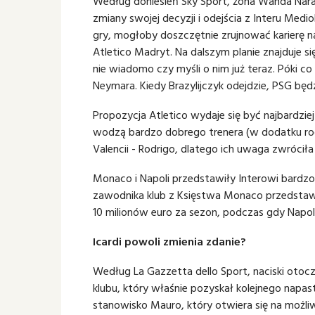
Według doniesień Sky Sport, żona Wanda Nara
zmiany swojej decyzji i odejścia z Interu Medi
gry, mogłoby doszczętnie zrujnować karierę na
Atletico Madryt. Na dalszym planie znajduje si
nie wiadomo czy myśli o nim już teraz. Póki co
Neymara. Kiedy Brazylijczyk odejdzie, PSG będ
Propozycja Atletico wydaje się być najbardziej 
wodzą bardzo dobrego trenera (w dodatku rod
Valencii - Rodrigo, dlatego ich uwaga zwróciła
Monaco i Napoli przedstawiły Interowi bardzo
zawodnika klub z Księstwa Monaco przedstawi
10 milionów euro za sezon, podczas gdy Napol
Icardi powoli zmienia zdanie?
Według La Gazzetta dello Sport, naciski otoc
klubu, który właśnie pozyskał kolejnego napas
stanowisko Mauro, który otwiera się na możliw