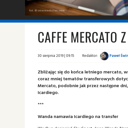
fot. © intermediolan.com
CAFFE MERCATO Z
30 sierpnia 2019 | 09:15
Redaktor:
Paweł Świn
Zbliżając się do końca letniego mercato, wr
coraz mniej tematów transferowych dotycz
Mercato, podobnie jak przez następne dni,
Icardiego.
***
Wanda namawia Icardiego na transfer