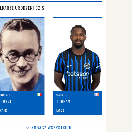
IŁKARZE URODZENI DZIŚ
ANNIBALE
MARCUS
FROSSI
THURAM
AT: 115
LAT: 29
ZOBACZ WSZYSTKICH