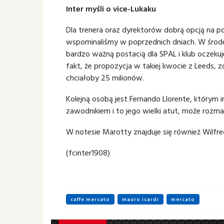
Inter myśli o vice-Lukaku
Dla trenera oraz dyrektorów dobrą opcją na p
wspominaliśmy w poprzednich dniach. W środę 
bardzo ważną postacią dla SPAL i klub oczeku
fakt, że propozycja w takiej kwocie z Leeds, 
chciałoby 25 milionów.
Kolejną osobą jest Fernando Llorente, którym i
zawodnikiem i to jego wielki atut, może rozma
W notesie Marotty znajduje się również Wilfr
(fcinter1908)
caffe mercato
mauro icardi
mercato