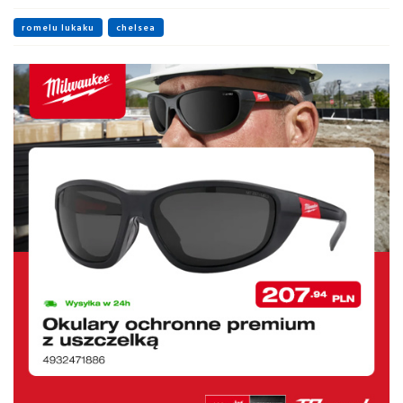
romelu lukaku
chelsea