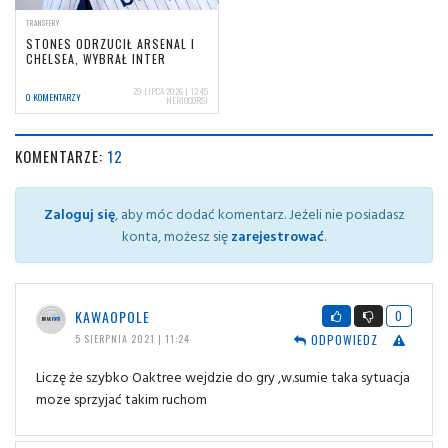
TRANSFERY
STONES ODRZUCIŁ ARSENAL I
CHELSEA, WYBRAŁ INTER
29 LIPCA 2026 | 12:45
0 KOMENTARZY
NERIOCORSI
KOMENTARZE:
12
Zaloguj się
, aby móc dodać komentarz. Jeżeli nie posiadasz
konta, możesz się
zarejestrować
.
KAWAOPOLE
0
ODPOWIEDZ
5 SIERPNIA 2021 | 11:24
Liczę że szybko Oaktree wejdzie do gry ,w.sumie taka sytuacja
moze sprzyjać takim ruchom