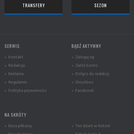
TRANSFERY
SEZON
SERWIS
BĄDŹ AKTYWNY
» Kontakt
» Zaloguj się
» Redakcja
» Załóż konto
» Reklama
» Dołącz do redakcji
» Regulamin
» Shoutbox
» Polityka prywatności
» Facebook
NA SKRÓTY
» Baza piłkarzy
» Ten dzień w historii
» Rywale Interu
» Tabela Serie A