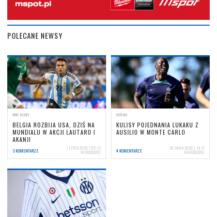
POLECANE NEWSY
INNE KLUBY
OGÓLNA
BELGIA ROZBIJA USA, DZIŚ NA
KULISY POJEDNANIA LUKAKU Z
MUNDIALU W AKCJI LAUTARO I
AUSILIO W MONTE CARLO
AKANJI
7 LIPCA 2026 | 09:13
28 MAJA 2026 | 14:17
3 KOMENTARZE
4 KOMENTARZE
NERIOCORSI
NERIOCORSI