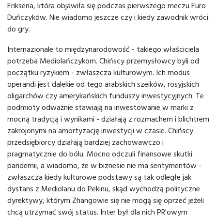
Eriksena, która objawiła się podczas pierwszego meczu Euro
Duńczyków. Nie wiadomo jeszcze czy i kiedy zawodnik wróci
do gry.
Internazionale to międzynarodowość - takiego właściciela
potrzeba Mediolańczykom. Chińscy przemysłowcy byli od
początku ryzykiem - zwłaszcza kulturowym. Ich modus
operandi jest dalekie od tego arabskich szeików, rosyjskich
oligarchów czy amerykańskich funduszy inwestycyjnych. Te
podmioty odważnie stawiają na inwestowanie w marki z
mocną tradycją i wynikami - działają z rozmachem i blichtrem
zakrojonymi na amortyzację inwestycji w czasie. Chińscy
przedsiębiorcy działają bardziej zachowawczo i
pragmatycznie do bólu. Mocno odczuli finansowe skutki
pandemii, a wiadomo, że w biznesie nie ma sentymentów -
zwłaszcza kiedy kulturowe podstawy są tak odległe jak
dystans z Mediolanu do Pekinu, skąd wychodzą polityczne
dyrektywy, którym Zhangowie się nie mogą się oprzeć jeżeli
chcą utrzymać swój status. Inter był dla nich PR'owym