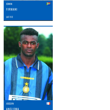
EDWIN
FIRMANI
LAT: 93
JOCELYN
ANGLOMA