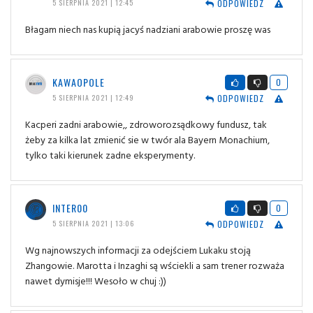
ODPOWIEDZ
5 SIERPNIA 2021 | 12:45
Błagam niech nas kupią jacyś nadziani arabowie proszę was
KAWAOPOLE
0
ODPOWIEDZ
5 SIERPNIA 2021 | 12:49
Kacperi zadni arabowie,, zdroworozsądkowy fundusz, tak
żeby za kilka lat zmienić sie w twór ala Bayern Monachium,
tylko taki kierunek zadne eksperymenty.
INTER00
0
ODPOWIEDZ
5 SIERPNIA 2021 | 13:06
Wg najnowszych informacji za odejściem Lukaku stoją
Zhangowie. Marotta i Inzaghi są wściekli a sam trener rozważa
nawet dymisje!!! Wesoło w chuj :))