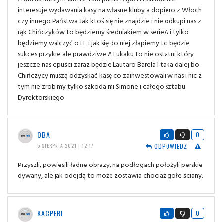
interesuje wydawania kasy na własne kluby a dopiero z Włoch
czy innego Państwa Jak ktoś się nie znajdzie i nie odkupi nas z
rąk Chińczyków to będziemy średniakiem w serieA i tylko
będziemy walczyć o LE i jak się do niej złapiemy to będzie
sukces przykre ale prawdziwe A Lukaku to nie ostatni który
jeszcze nas opuści zaraz będzie Lautaro Barela I taka dalej bo
Chińczycy muszą odzyskać kasę co zainwestowali w nas i nic z
tym nie zrobimy tylko szkoda mi Simone i całego sztabu
Dyrektorskiego
OBA
0
ODPOWIEDZ
5 SIERPNIA 2021 | 12:17
Przyszli, powiesili ładne obrazy, na podłogach położyli perskie
dywany, ale jak odejdą to może zostawia chociaż gołe ściany.
KACPERI
0