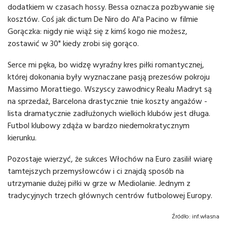
dodatkiem w czasach hossy. Bessa oznacza pozbywanie się
kosztów. Coś jak dictum De Niro do Al'a Pacino w filmie
Gorączka: nigdy nie wiąż się z kimś kogo nie możesz,
zostawić w 30" kiedy zrobi się gorąco.
Serce mi pęka, bo widzę wyraźny kres piłki romantycznej,
której dokonania były wyznaczane pasją prezesów pokroju
Massimo Morattiego. Wszyscy zawodnicy Realu Madryt są
na sprzedaż, Barcelona drastycznie tnie koszty angażów -
lista dramatycznie zadłużonych wielkich klubów jest długa.
Futbol klubowy zdąża w bardzo niedemokratycznym
kierunku.
Pozostaje wierzyć, że sukces Włochów na Euro zasilił wiarę
tamtejszych przemysłowców i ci znajdą sposób na
utrzymanie dużej piłki w grze w Mediolanie. Jednym z
tradycyjnych trzech głównych centrów futbolowej Europy.
Źródło:
inf.własna