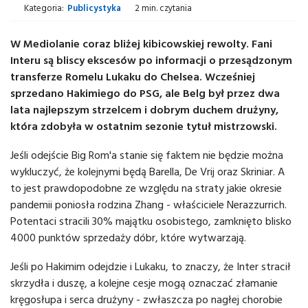
Kategoria:
Publicystyka
2 min. czytania
W Mediolanie coraz bliżej kibicowskiej rewolty. Fani
Interu są bliscy ekscesów po informacji o przesądzonym
transferze Romelu Lukaku do Chelsea. Wcześniej
sprzedano Hakimiego do PSG, ale Belg był przez dwa
lata najlepszym strzelcem i dobrym duchem drużyny,
która zdobyła w ostatnim sezonie tytuł mistrzowski.
Jeśli odejście Big Rom'a stanie się faktem nie będzie można
wykluczyć, że kolejnymi będą Barella, De Vrij oraz Skriniar. A
to jest prawdopodobne ze względu na straty jakie okresie
pandemii poniosła rodzina Zhang - właściciele Nerazzurrich.
Potentaci stracili 30% majątku osobistego, zamknięto blisko
4000 punktów sprzedaży dóbr, które wytwarzają.
Jeśli po Hakimim odejdzie i Lukaku, to znaczy, że Inter stracił
skrzydła i duszę, a kolejne cesje mogą oznaczać złamanie
kręgosłupa i serca drużyny - zwłaszcza po nagłej chorobie