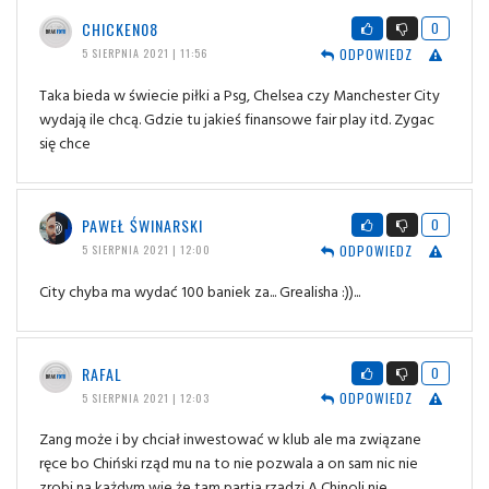
CHICKEN08
0
ODPOWIEDZ
5 SIERPNIA 2021 | 11:56
Taka bieda w świecie piłki a Psg, Chelsea czy Manchester City
wydają ile chcą. Gdzie tu jakieś finansowe fair play itd. Zygac
się chce
PAWEŁ ŚWINARSKI
0
ODPOWIEDZ
5 SIERPNIA 2021 | 12:00
City chyba ma wydać 100 baniek za... Grealisha :))...
RAFAL
0
ODPOWIEDZ
5 SIERPNIA 2021 | 12:03
Zang może i by chciał inwestować w klub ale ma związane
ręce bo Chiński rząd mu na to nie pozwala a on sam nic nie
zrobi na każdym wie że tam partia rządzi A Chinoli nie