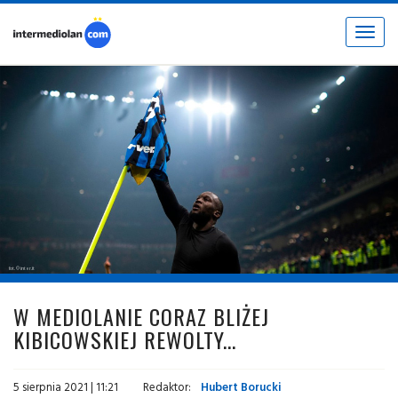
Toggle
navigat
fot. © inter.it
W MEDIOLANIE CORAZ BLIŻEJ
KIBICOWSKIEJ REWOLTY...
5 sierpnia 2021 | 11:21
Redaktor:
Hubert Borucki