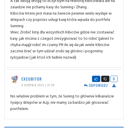
A tak swoją drogą to liczył bym na rewoltę kibicowska ale na
zasadzie nie pchamy kasy do Sunning i Zhang .
Kibiców Interu jest masa na świecie pewnie wielu wydaje w
sklepach czy poprzez usługi kasę która wpada do portfela
Sunning
Wiec Zrobić listę dla wszystkich Kibiców gdzie nie zostawiać
kasy ,jak można z czegoś zrezygnować to to robić (jakieś tv
chyba mają)I robić im czarny PR ile się da jak wiele Kibiców
zacznie brać w tym udział zrobi się głośno i pogonimy
ryżojadow ( jak ktoś ich ładnie nazwal)
EXCUBITOR
0
ODPOWIEDZ
5 SIERPNIA 2021 | 21:50
No właśnie problem w tym, że Suning to głównie kilkanaście
tysięcy sklepów w Azji, nie mamy za bardzo jak głosować
portfelem.