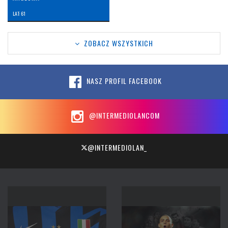
LAT: 61
ZOBACZ WSZYSTKICH
NASZ PROFIL FACEBOOK
@INTERMEDIOLANCOM
@INTERMEDIOLAN_